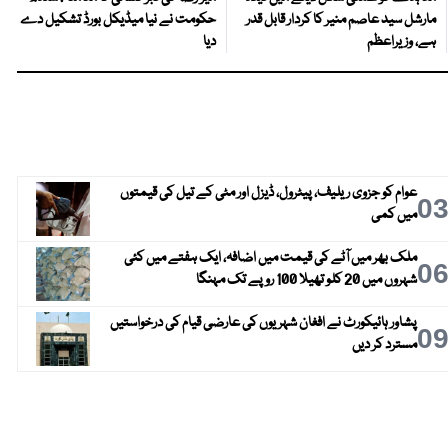
مارشل سید عاصم منیر کا کردار قابل قدر
حکومت نے نیا میڈیکل بورڈ تشکیل دے
ہے، وزیراعظم
دیا
عوام کو جزوی ریلیف، پیٹرول، ڈیزل اور مٹی کے تیل کی قیمتوں
0
میں کمی
ملک بھر میں آٹے کی قیمت میں اضافہ، ایک ہفتے میں کئی
0
شہروں میں 20 کلو تھیلا 100 روپے تک مہنگا
پشاور ہائیکورٹ نے افغان شہریوں کی عارضی قیام کی درخواستیں
0
مسترد کر دیں