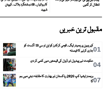
کارروائیاں ، 10دہشتگرد ہلاک ، کیپٹن
انتقال کر گئیں
شہید
مقبول ترین خبریں
کیریبین پریمیئر لیگ ، قومی کرکٹرز کو این او سی 19 اگست کو
01
جاری کرنے کا فیصلہ
حکومت نے پیٹرول اور ڈیزل کی قیمتوں میں کمی کر دی
04
ویمنز ایشیا کپ 2026، پاکستان اور بھارت کا مقابلہ دبئی میں ہو
07
گا