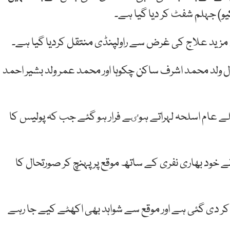
یو) جہلم شفٹ کر دیا گیا ہے۔
 مزید علاج کی غرض سے راولپنڈی منتقل کردیا گیا ہے۔
د محمد اشرف ساکن چکوہا اور محمد عمر ولد بشیر احمد
 عام اسلحہ لہراتے ہوٸے فرار ہو گئے جب کہ پولیس کا
 خود بھاری نفری کے ساتھ موقع پر پہنچ کر صورتحال کا
ر دی گئی ہے اور موقع سے شواہد بھی اکھٹے کیے جا رہے