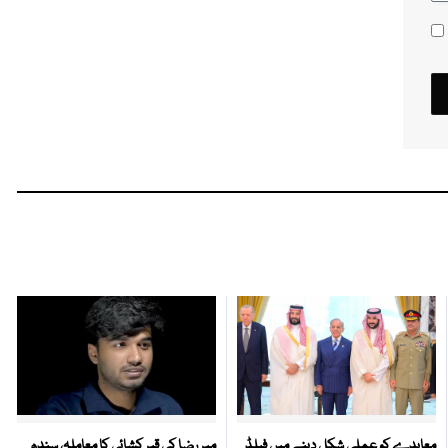
معاہدے کو عملی شکل دینے میں فیلڈ
میر رضا کی قبر کشائی کا معاملہ، سندھ