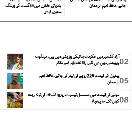
جائے، حافظ نعیم الرحمان
بلدیاتی حلقوں میں 9 اگست کی پولنگ
ملتوی کردی
آزاد کشمیر میں حکومت بنانیکی پوزیشن میں ہیں ، مینڈیٹ
3
02
چھیننے نہیں دیں گے ، رانا ثناء اللہ ، امیر مقام
پیٹرول کی قیمت 228 روپے فی لیٹر کی جائے، حافظ نعیم
6
05
الرحمان
سونے کی قیمت میں مسلسل تیسرے روز بڑا اضافہ ، فی تولہ ریٹ
9
08
کہاں تک جا پہنچا؟