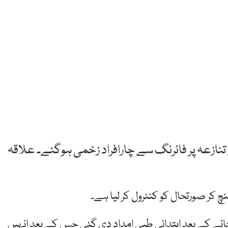
 تنازعہ پر فائرنگ سے چارافراد زخمی ہوگئے۔ علاقہ
نچ کر صورتحال کو کنٹرول کر لیا ہے۔
انے کے بعد ابتدائی طبی امداد دی گئی جس کے بعد انہیں