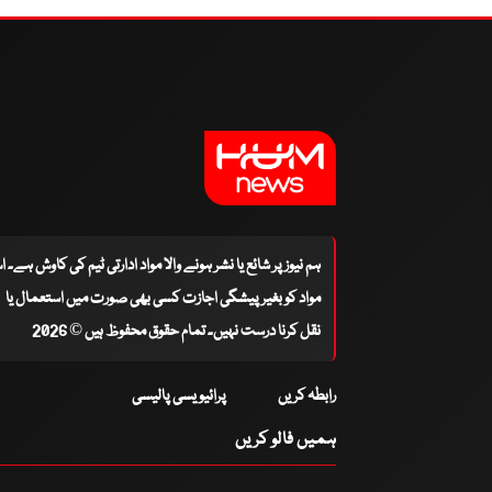
ہم نیوز پر شائع یا نشر ہونے والا مواد ادارتی ٹیم کی کاوش ہے۔ 
مواد کو بغیر پیشگی اجازت کسی بھی صورت میں استعمال یا
نقل کرنا درست نہیں۔ تمام حقوق محفوظ ہیں © 2026
رابطہ کریں
پرائیویسی پالیسی
ہمیں فالو کریں