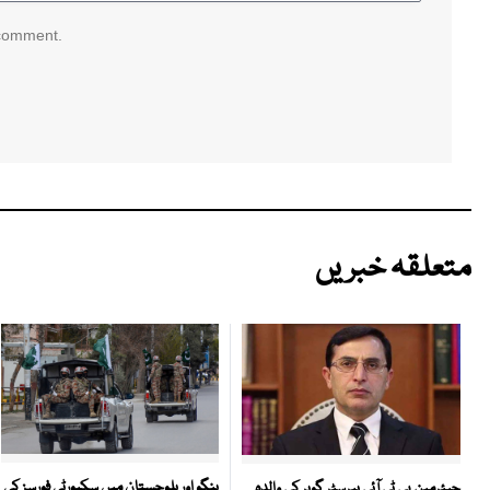
 comment.
متعلقہ خبریں
ہنگو اور بلوچستان میں سکیورٹی فورسز کی
چیئرمین پی ٹی آئی بیرسٹر گوہر کی والدہ