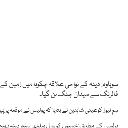
سوہاوہ: دینہ کے نواحی علاقہ چکوہا میں زمین کے
فائرنگ سے میدان جنگ بن گیا۔
ہم نیوز کوعینی شاہدین نے بتایا کہ پولیس نے موقعہ پر پہ
پولیس کے مطابق زخمیوں کو رورل ہیلتھ سنٹر دینہ پہنچ