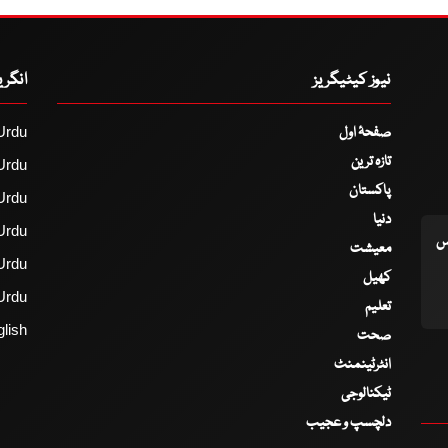
نیوز کیٹیگریز
انگر
صفحۂ اول
Urdu
تازہ ترین
Urdu
پاکستان
Urdu
دنیا
Urdu
اس
معیشت
Urdu
کھیل
Urdu
تعلیم
lish
صحت
انٹرٹینمنٹ
ٹیکنالوجی
دلچسپ و عجیب