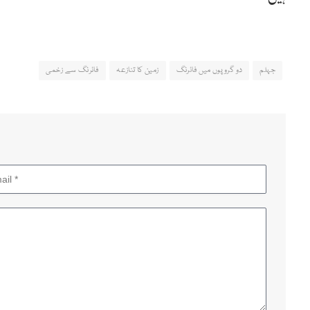
جہلم
دو گروپوں میں فائرنگ
زمین کا تنازعہ
فائرنگ سے زخمی