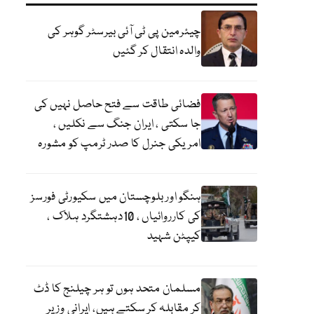
چیئرمین پی ٹی آئی بیرسٹر گوہر کی
والدہ انتقال کر گئیں
فضائی طاقت سے فتح حاصل نہیں کی
جا سکتی ، ایران جنگ سے نکلیں ،
امریکی جنرل کا صدر ٹرمپ کو مشورہ
ہنگو اور بلوچستان میں سکیورٹی فورسز
کی کارروائیاں ، 10دہشتگرد ہلاک ،
کیپٹن شہید
مسلمان متحد ہوں تو ہر چیلنج کا ڈٹ
کر مقابلہ کر سکتے ہیں، ایرانی وزیر