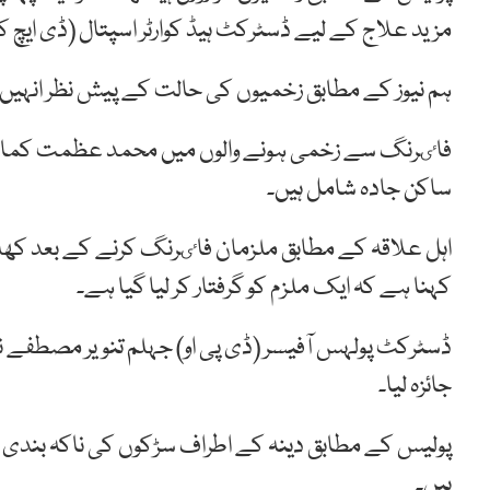
مزید علاج کے لیے ڈسٹرکٹ ہیڈ کوارٹر اسپتال (ڈی ایچ ک
ہم نیوز کے مطابق زخمیوں کی حالت کے پیش نظر انہیں
فاٸرنگ سے زخمی ہونے والوں میں محمد عظمت کمال ول
ساکن جادہ شامل ہیں۔
اہل علاقہ کے مطابق ملزمان فاٸرنگ کرنے کے بعد کھلے
کہنا ہے کہ ایک ملزم کو گرفتار کر لیا گیا ہے۔
ڈسٹرکٹ پولہس آفیسر (ڈی پی او) جہلم تنویر مصطفے نے
جائزہ لیا۔
پولیس کے مطابق دینہ کے اطراف سڑکوں کی ناکہ بندی ک
ہیں۔