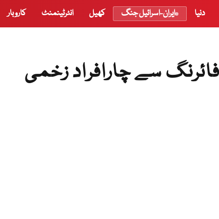
دنیا
ایران-اسرائیل جنگ
کھیل
انٹرٹینمنٹ
کاروبار
 فائرنگ سے چارافراد زخمی