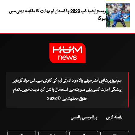
ویمنز ایشیا کپ 2026، پاکستان اور بھارت کا مقابلہ دبئی میں
ہو گا
ہم نیوز پر شائع یا نشر ہونے والا مواد ادارتی ٹیم کی کاوش ہے۔ اس مواد کو بغیر
پیشگی اجازت کسی بھی صورت میں استعمال یا نقل کرنا درست نہیں۔ تمام
حقوق محفوظ ہیں © 2026
رابطہ کریں
پرائیویسی پالیسی