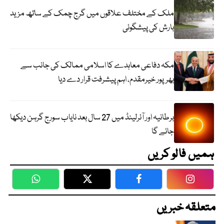
ملک کے مختلف علاقوں میں گرج چمک کے ساتھ مزید
بارش کی پیشگوئی
مکہ دفاعی معاہدے کا اسلامی ممالک کی جانب سے
بھرپور خیرمقدم، اہم پیشرفت قرار دے دیا
برطانیہ اور آئرلینڈ میں 27 سال بعد نایاب سورج گرہن دیکھا
جائے گا
ہمیں فالو کریں
WhatsApp
Twitter
Facebook
Faceboo
متعلقہ خبریں