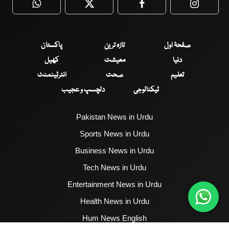
WhatsApp
Twitter
Facebook
Faceboo
صفحۂ اول
تازہ ترین
پاکستان
دنیا
معیشت
کھیل
تعلیم
صحت
انٹرٹینمنٹ
ٹیکنالوجی
دلچسپ و عجیب
Pakistan News in Urdu
Sports News in Urdu
Business News in Urdu
Tech News in Urdu
Entertainment News in Urdu
Health News in Urdu
Hum News English