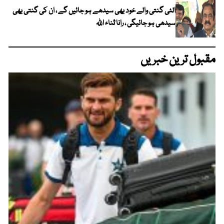
الٹی گنتی والے خود بھی سیدھے ہو جائیں گے ، ان کی گنتی بھی
سیدھی ہو جائیگی ، رانا ثناء اللہ
مقبول ترین خبریں