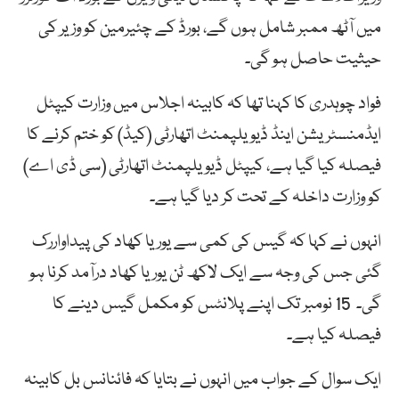
میں آٹھ ممبر شامل ہوں گے، بورڈ کے چئیرمین کو وزیر کی
حیثیت حاصل ہو گی۔
فواد چوہدری کا کہنا تھا کہ کابینہ اجلاس میں وزارت کیپٹل
ایڈمنسٹریشن اینڈ ڈیویلپمنٹ اتھارٹی (کیڈ) کو ختم کرنے کا
فیصلہ کیا گیا ہے، کیپٹل ڈیویلپمنٹ اتھارٹی (سی ڈی اے)
کو وزارت داخلہ کے تحت کر دیا گیا ہے۔
انہوں نے کہا کہ گیس کی کمی سے یوریا کھاد کی پیداواررک
گئی جس کی وجہ سے ایک لاکھ ٹن یوریا کھاد درآمد کرنا ہو
گی۔ 15 نومبر تک اپنے پلانٹس کو مکمل گیس دینے کا
فیصلہ کیا ہے۔
ایک سوال کے جواب میں انہوں نے بتایا کہ فائنانس بل کابینہ