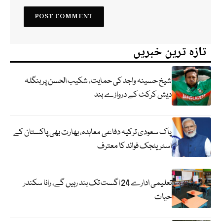
تازہ ترین خبریں
شیخ حسینہ واجد کی حمایت، شکیب الحسن پر بنگلہ
دیش کرکٹ کے دروازے بند
پاک سعودی ترکیہ دفاعی معاہدہ، بھارت بھی پاکستان کے
اسٹریٹجک فوائد کا معترف
تعلیمی ادارے 24 اگست تک بند رہیں گے، رانا سکندر
حیات