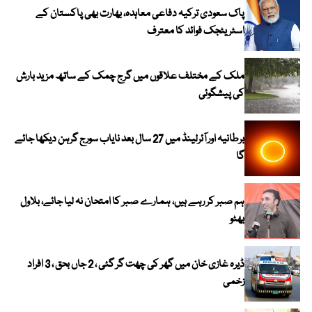
پاک سعودی ترکیہ دفاعی معاہدہ، بھارت بھی پاکستان کے
اسٹریٹجک فوائد کا معترف
ملک کے مختلف علاقوں میں گرج چمک کے ساتھ مزید بارش
کی پیشگوئی
برطانیہ اور آئرلینڈ میں 27 سال بعد نایاب سورج گرہن دیکھا جائے
گا
ہم صبر کر رہے ہیں، ہمارے صبر کا امتحان نہ لیا جائے، بلاول
بھٹو
ڈیرہ غازی خان میں گھر کی چھت گر گئی ، 2 جاں بحق ، 3 افراد
زخمی