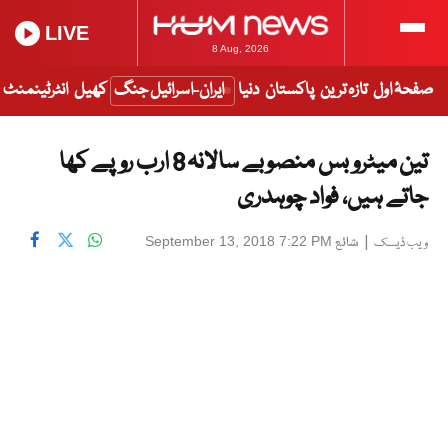
LIVE
8 Aug, 2026
صفحۂ اول
تازہ ترین
پاکستان
دنیا
ایران-اسرائیل جنگ
کھیل
انٹرٹینمنٹ
تین میٹرو بس منصوبے سالانہ 8 ارب روپے کھا
جاتے ہیں، فواد چوہدری
|
شائع
September 13, 2018 7:22 PM
ویب ڈیسک