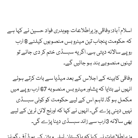
اسلام آباد: وفاقی وزیراطلاعات چوہدری فواد حسین نے کہا ہے
کہ حکومت پنجاب تین میٹرو بس منصوبوں کیلئے 8 ارب
روپے سالانہ دیتی ہے، اگر یہ سبسڈی ختم کر دی جائے تو
تینوں منصوبے بند ہو جائیں گے۔
وفاقی کابینہ کے اجلاس کے بعد میڈیا سے بات کرتے ہوئے
انہوں نے بتایا کہ پشاور میٹرو بس منصوبہ 67 ارب روپے میں
مکمل ہو گا، تاہم اس کے لیے حکومت کو کوئی سبسڈی
نہیں دینی پڑے گی۔ انہوں نے کہا کہ اورنج لائن ٹرین کے لیے
بھی سالانہ 3ارب سے زائد سبسڈی دینا پڑے گی۔
وزیراطلاعات نے کہا کہ پاکستان ٹیلی ویژن کے بورڈ آف گورنرز