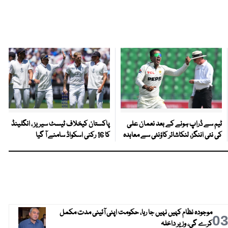
ٹیم سے ڈراپ ہونے کے بعد نعمان علی
پاکستان کیخلاف ٹیسٹ سیریز ، انگلینڈ
کی نئی اننگز، لنکاشائر کاؤنٹی سے معاہدہ
کا 16 رکنی اسکواڈ سامنے آ گیا
موجودہ نظام کہیں نہیں جا رہا، حکومت اپنی آئینی مدت مکمل
0
کرے گی، وزیر داخلہ