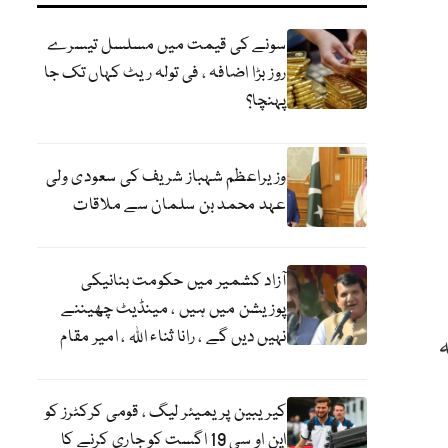
سونے کی قیمت میں مسلسل تیسرے
روز بڑا اضافہ ، فی تولہ ریٹ کہاں تک جا
پہنچا؟
وزیراعظم شہباز شریف کی سعودی ولی
عہد محمد بن سلمان سے ملاقات
آزاد کشمیر میں حکومت بنانیکی
پوزیشن میں ہیں ، مینڈیٹ چھیننے
نہیں دیں گے ، رانا ثناء اللہ ، امیر مقام
کیریبین پریمیئر لیگ ، قومی کرکٹرز کو
این او سی 19 اگست کو جاری کرنے کا