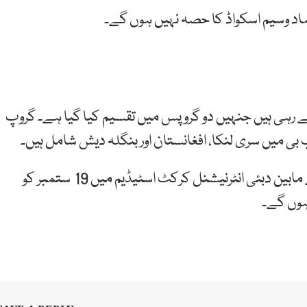
اد وسیم اسکواڈ کا حصہ نہیں ہوں گے۔
ں حصہ لے رہی ہیں جنہیں دو گروپس میں تقسیم کیا گیا ہے۔ گروپ
ی میں سری لنکا، افغانستان اور بنگلہ دیش شامل ہیں۔
ایشیا کپ کا سب سے اہم مقابلہ پاکستان اور بھارت کے مابین دبئی انٹرنیشنل کرکٹ اسٹیڈیم میں 19 ستمبر کو
ہوں گے۔