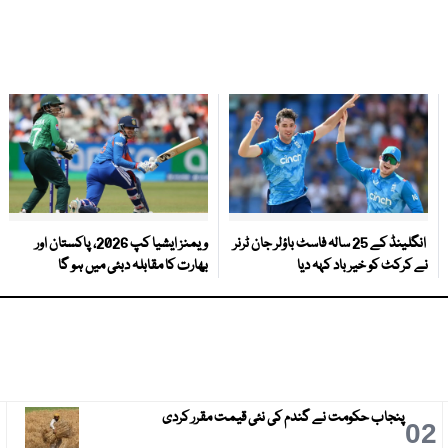
انگلینڈ کے 25 سالہ فاسٹ باؤلر جان ٹرنر
ویمنز ایشیا کپ 2026، پاکستان اور
نے کرکٹ کو خیر باد کہہ دیا
بھارت کا مقابلہ دبئی میں ہو گا
پنجاب حکومت نے گندم کی نئی قیمت مقرر کردی
3
02