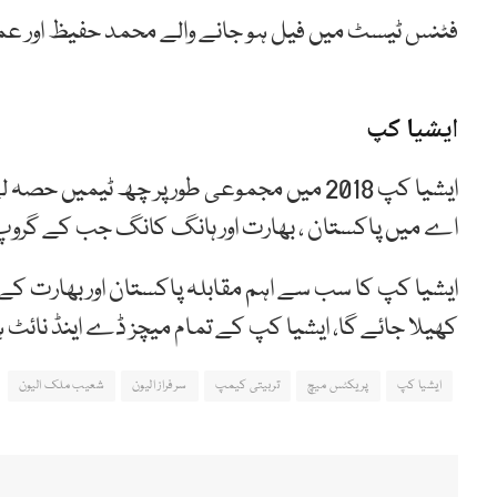
فٹنس ٹیسٹ میں فیل ہو جانے والے محمد حفیظ اور عم
ایشیا کپ
ایشیا کپ 2018 میں مجموعی طور پر چھ ٹیمی
اے میں پاکستان ، بھارت اور ہانگ کانگ جب کے گروپ ب
کھیلا جائے گا، ایشیا کپ کے تمام میچز ڈے اینڈ نائٹ 
ایشیا کپ
پریکٹس میچ
تربیتی کیمپ
سرفراز الیون
شعیب ملک الیون