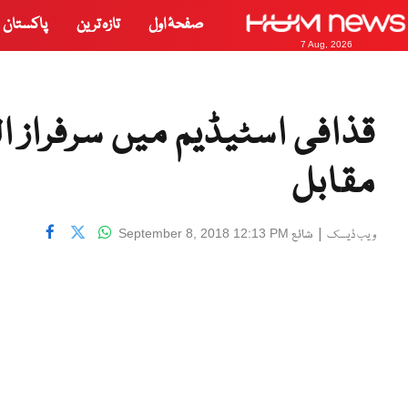
صفحۂ اول
تازہ ترین
پاکستان
7 Aug, 2026
قذافی اسٹیڈیم میں سرفراز ا
مقابل
|
شائع
September 8, 2018 12:13 PM
ویب ڈیسک