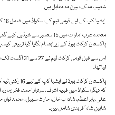
شعیب ملک الیون مدمقابل ہیں۔
ایشیا کپ کے لیے قومی ٹیم کے اسکواڈ میں شامل 16 کھلاڑی پریکٹس میچ میں حصہ لے رہے ہیں۔
متحدہ عرب امارات میں 15 ستمبر سے 
پاکستان کرکٹ بورڈ کے زیر اہتمام لگایا گیا تربیتی کی
اس سے قبل قومی کر
لیا تھا۔
پاکستان کرکٹ بور
کہ دیگر اسکواڈ میں فہیم اشرف، سرفراز احمد، فخر زم
علی، بابر اعظم، شاداب خان، حارث سہیل، محمد نواز، 
شاہین شاہ آفریدی شامل ہیں۔