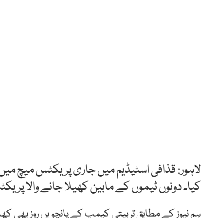
لاہور: قذافی اسٹیڈیم میں جاری پریکٹس میچ میں
کیا۔ دونوں ٹیموں کے مابین کھیلا جانے والا پریکٹس میچ 50 اوورز پر
ہم نیوز کے مطابق تربیتی کیمپ کے پانچویں روز بھی کھل