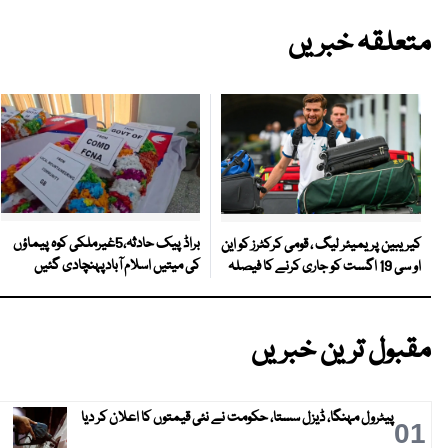
متعلقہ خبریں
براڈ پیک حادثہ،5غیرملکی کوہ پیماؤں
کیریبین پریمیئر لیگ ، قومی کرکٹرز کو این
کی میتیں اسلام آبادپہنچادی گئیں
او سی 19 اگست کو جاری کرنے کا فیصلہ
مقبول ترین خبریں
پیٹرول مہنگا، ڈیزل سستا، حکومت نے نئی قیمتوں کا اعلان کر دیا
01