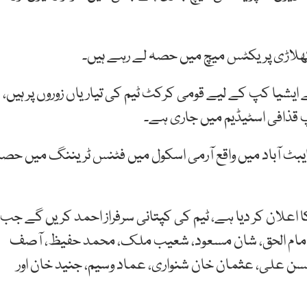
شیڈول کیے گئے ایشیا کپ کے لیے قومی کرکٹ ٹیم کی تیاریاں زوروں پر ہیں،
مپ قذافی اسٹیڈیم میں جاری ہے۔
کٹ ٹیم نے 27 سے 31 اگست تک ایبٹ آباد میں واقع آرمی اسکول میں فٹنس ٹریننگ میں حص
ڈ نے ایشیا کپ کے لیے 16 رکنی ٹیم کا اعلان کر دیا ہے، ٹیم کی کپتانی سرفراز احمد کریں گے جب
ان، امام الحق، شان مسعود، شعیب ملک، محمد حفیظ، آصف
حسن علی، عثمان خان شنواری، عماد وسیم، جنید خان اور