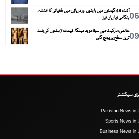
آئندہ 48 گھنٹوں میں بارشوں اور دریاؤں میں طغیانی کا خدشہ،
0
ہنگامی تیاریاں تیز
عالمی مارکیٹ میں سونا مزید مہنگا ، قیمت 7 ہفتوں کی بلند
0
ترین سطح پر پہنچ گئی
یزی سیکشنز
Pakistan News in 
Sports News in 
Business News in 