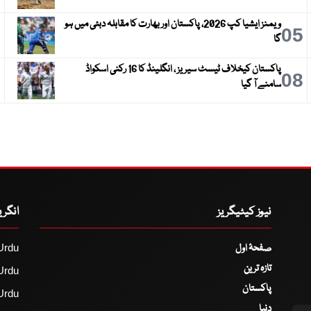
ویمنز ایشیا کپ 2026، پاکستان اور بھارت کا مقابلہ دبئی میں ہو
6
05
گا
پاکستان کیخلاف ٹیسٹ سیریز ، انگلینڈ کا 16 رکنی اسکواڈ
9
08
سامنے آ گیا
نیوز کیٹیگریز
انگر
صفحۂ اول
Urdu
تازہ ترین
Urdu
پاکستان
Urdu
دنیا