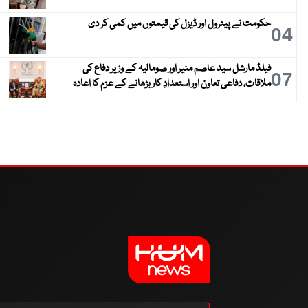
حکومت نے پیٹرول اور ڈیزل کی قیمتوں میں کمی کر دی
04
فیلڈ مارشل سید عاصم منیر اور صومالیہ کے وزیر دفاع کی
07
ملاقات، دفاعی تعاون اور استعدادِ کار بڑھانے کے عزم کا اعادہ