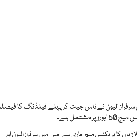
 سرفراز الیون نے ٹاس جیت کر پہلے فیلڈنگ کا فیصلہ
 مشتمل ہے۔
اڑیوں کا پریکٹس میچ جاری ہے جس میں سرفراز الیون اور