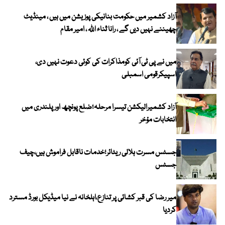
آزاد کشمیر میں حکومت بنانیکی پوزیشن میں ہیں ، مینڈیٹ
چھیننے نہیں دیں گے ، رانا ثناء اللہ ، امیر مقام
میں نے پی ٹی آئی کومذاکرات کی کوئی دعوت نہیں دی،
اسپیکرقومی اسمبلی
آزاد کشمیرالیکشن تیسرا مرحلہ؛ضلع پونچھ اور پلندری میں
انتخابات مؤخر
جسٹس مسرت ہلالی ریٹائر؛خدمات ناقابل فراموش ہیں،چیف
جسٹس
میر رضا کی قبر کشائی پر تنازع،اہلخانہ نے نیا میڈیکل بورڈ مسترد
کردیا