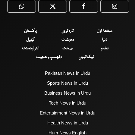
WhatsApp
Twitter
Facebook
Faceboo
صفحۂ اول
تازہ ترین
پاکستان
دنیا
معیشت
کھیل
تعلیم
صحت
انٹرٹینمنٹ
ٹیکنالوجی
دلچسپ و عجیب
Pakistan News in Urdu
Sports News in Urdu
Business News in Urdu
Tech News in Urdu
Entertainment News in Urdu
Health News in Urdu
Hum News English