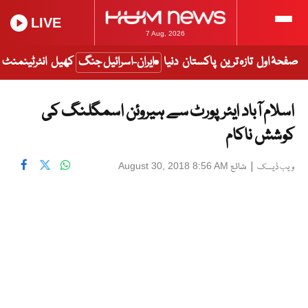
LIVE
7 Aug, 2026
صفحۂ اول
تازہ ترین
پاکستان
دنیا
ایران-اسرائیل جنگ
کھیل
انٹرٹینمنٹ
اسلام آباد ایئرپورٹ سے ہیروئن اسمگلنگ کی
کوشش ناکام
|
شائع
August 30, 2018 8:56 AM
ویب ڈیسک