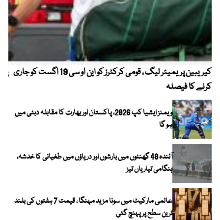
کیریبین پریمیئر لیگ ، قومی کرکٹرز کو این او سی 19 اگست کو جاری
پیٹ
کرنے کا فیصلہ
ویمنز ایشیا کپ 2026، پاکستان اور بھارت کا مقابلہ دبئی میں
ہو گا
آئندہ 48 گھنٹوں میں بارشوں اور دریاؤں میں طغیانی کا خدشہ،
ہنگامی تیاریاں تیز
عالمی مارکیٹ میں سونا مزید مہنگا ، قیمت 7 ہفتوں کی بلند
ترین سطح پر پہنچ گئی