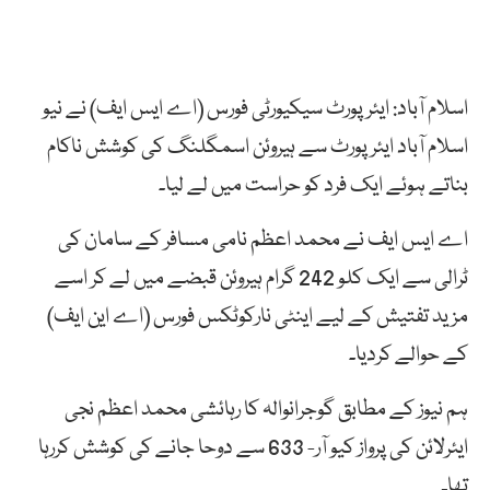
اسلام آباد: ایئرپورٹ سیکیورٹی فورس (اے ایس ایف) نے نیو
اسلام آباد ایئرپورٹ سے ہیروئن اسمگلنگ کی کوشش ناکام
بناتے ہوئے ایک فرد کو حراست میں لے لیا۔
اے ایس ایف نے محمد اعظم نامی مسافر کے سامان کی
ٹرالی سے ایک کلو 242 گرام ہیروئن قبضے میں لے کر اسے
مزید تفتیش کے لیے اینٹی نارکوٹکس فورس (اے این ایف)
کے حوالے کردیا۔
ہم نیوز کے مطابق گوجرانوالہ کا رہائشی محمد اعظم نجی
ایئرلائن کی پرواز کیو آر- 633 سے دوحا جانے کی کوشش کررہا
تھا۔