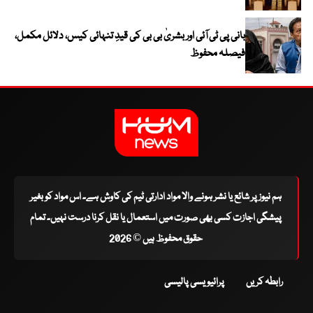
بانی پی ٹی آئی اور بشریٰ بی بی کی قیدِ تنہائی کیس، دلائل مکمل،
فیصلہ محفوظ
ہم نیوز پر شائع یا نشر ہونے والا مواد ادارتی ٹیم کی کاوش ہے۔ اس مواد کو بغیر
پیشگی اجازت کسی بھی صورت میں استعمال یا نقل کرنا درست نہیں۔ تمام
حقوق محفوظ ہیں © 2026
رابطہ کریں
پرائیویسی پالیسی