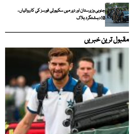
جنوبی وزیرستان اور دیر میں سکیورٹی فورسز کی کارروائیاں ،
10دہشتگرد ہلاک
مقبول ترین خبریں