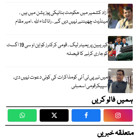
آزاد کشمیر میں حکومت بنانیکی پوزیشن میں ہیں ،
مینڈیٹ چھیننے نہیں دیں گے ، رانا ثناء اللہ ، امیر مقام
کیریبین پریمیئر لیگ ، قومی کرکٹرز کو این او سی 19 اگست
کو جاری کرنے کا فیصلہ
میں نے پی ٹی آئی کومذاکرات کی کوئی دعوت نہیں دی،
اسپیکرقومی اسمبلی
ہمیں فالو کریں
WhatsApp
Twitter
Facebook
Faceboo
متعلقہ خبریں