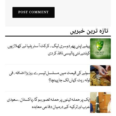
تازہ ترین خبریں
پہلے اپنی پھر دوسری لیگ ، کرکٹ آسٹریلیا نے کھلاڑیوں
کیلئے نئی پالیسی نافذ کر دی
سونے کی قیمت میں مسلسل تیسرے روز بڑا اضافہ ، فی
تولہ ریٹ کہاں تک جا پہنچا؟
ایک پر حملہ تینوں پر حملہ تصور ہو گا، پاکستان ، سعودی
عرب اور ترکیہ کے درمیان دفاعی معاہدہ