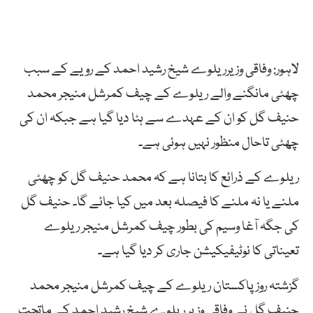
لاہور: وفاقی وزیرریلوے شیخ رشید احمد کے رویے کے سبب
چھٹی مانگنے والے ریلوے کے چیف کمرشل منیجر محمد
حنیف گل کو ان کے عہدے سے ہٹا دیا گیا ہے جبکہ ان کی
چھٹی تاحال منظور نہیں ہوئی ہے۔
ریلوے کے ذرائع کا بتانا ہے کہ محمد حنیف گل کو چھٹی
ملنے یا نہ ملنے کا فیصلہ بعد میں کیا جائے گا۔ حنیف گل
کی جگہ آغا وسیم کی بطور چیف کمرشل منیجر ریلوے
تعیناتی کا نوٹیفیکیشن جاری کر دیا گیا ہے۔
گزشتہ روز پاکستان ریلوے کے چیف کمرشل منیجر محمد
حنیف گل نے وفاقی وزیر ریلوے شیخ رشید احمد کے ماتحت