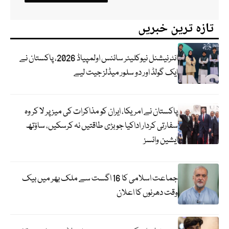
تازہ ترین خبریں
انٹرنیشنل نیوکلیئر سائنس اولمپیاڈ 2026، پاکستان نے
ایک گولڈ اور دو سلور میڈلز جیت لیے
پاکستان نے امریکا، ایران کو مذاکرات کی میز پر لا کر وہ
سفارتی کردار اداکیا جو بڑی طاقتیں نہ کرسکیں، ساؤتھ
ایشین وائسز
جماعت اسلامی کا 16 اگست سے ملک بھر میں بیک
وقت دھرنوں کا اعلان