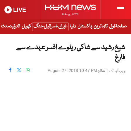
LIVE
9 Aug, 2026
صفحۂ اول
تازہ ترین
پاکستان
دنیا
ایران-اسرائیل جنگ
کھیل
انٹرٹینمنٹ
شیخ رشید سے شاکی ریلوے افسر عہدے سے
فارغ
|
شائع
August 27, 2018 10:47 PM
ویب ڈیسک