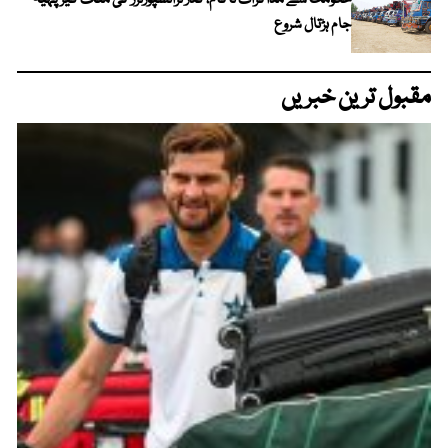
حکومت سے مذاکرات ناکام، گڈز ٹرانسپورٹرز کی ملک گیر پہیہ
جام ہڑتال شروع
مقبول ترین خبریں