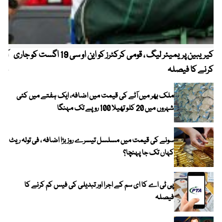
کیریبین پریمیئر لیگ ، قومی کرکٹرز کو این او سی 19 اگست کو جاری
آز
کرنے کا فیصلہ
چھی
ملک بھر میں آٹے کی قیمت میں اضافہ، ایک ہفتے میں کئی
شہروں میں 20 کلو تھیلا 100 روپے تک مہنگا
سونے کی قیمت میں مسلسل تیسرے روز بڑا اضافہ ، فی تولہ ریٹ
کہاں تک جا پہنچا؟
پی ٹی اے کا ای سم کے اجرا اور تبدیلی کی فیس کم کرنے کا
فیصلہ