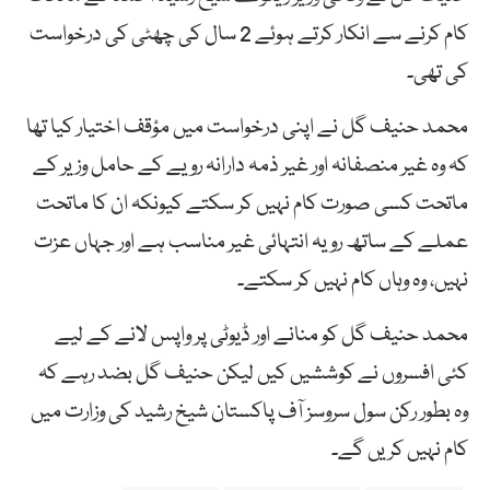
کام کرنے سے انکار کرتے ہوئے 2 سال کی چھٹی کی درخواست
کی تھی۔
محمد حنیف گل نے اپنی درخواست میں مؤقف اختیار کیا تھا
کہ وہ غیر منصفانہ اور غیر ذمہ دارانہ رویے کے حامل وزیر کے
ماتحت کسی صورت کام نہیں کر سکتے کیونکہ ان کا ماتحت
عملے کے ساتھ رویہ انتہائی غیر مناسب ہے اور جہاں عزت
نہیں، وہ وہاں کام نہیں کر سکتے۔
محمد حنیف گل کو منانے اور ڈیوٹی پر واپس لانے کے لیے
کئی افسروں نے کوششیں کیں لیکن حنیف گل بضد رہے کہ
وہ بطور رکن سول سروسز آف پاکستان شیخ رشید کی وزارت میں
کام نہیں کریں گے۔