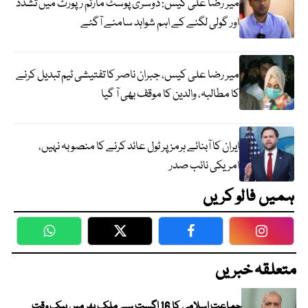
میر رضا علی کیس: دوسری پوسٹ مارٹم رپورٹ میں تشدد
اور گولی لگنے کے اہم شواہد سامنے آگئے
میر رضا علی کیس، جبران ناصر کا تفتیشی ٹیم تبدیل کرنے
کا مطالبہ، والدین کا موقف بھی آ گیا
ایران کا آبنائے ہرمز پر ٹول عائد کرنے کا منصوبہ نہیں،
امریکی نائب صدر
ہمیں فالو کریں
WhatsApp
Twitter
Facebook
Faceboo
متعلقہ خبریں
جماعت اسلامی کا 16 اگست سے ملک بھر میں بیک وقت