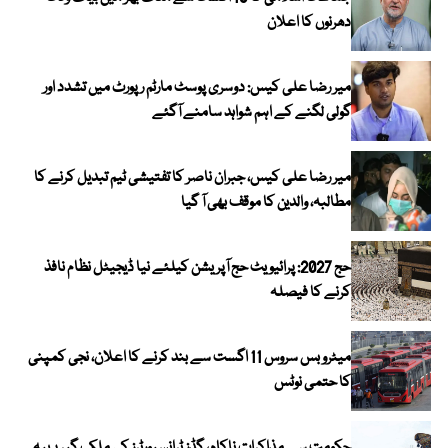
دھرنوں کا اعلان
میر رضا علی کیس: دوسری پوسٹ مارٹم رپورٹ میں تشدد اور
گولی لگنے کے اہم شواہد سامنے آگئے
میر رضا علی کیس، جبران ناصر کا تفتیشی ٹیم تبدیل کرنے کا
مطالبہ، والدین کا موقف بھی آ گیا
حج 2027: پرائیویٹ حج آپریشن کیلئے نیا ڈیجیٹل نظام نافذ
کرنے کا فیصلہ
میٹرو بس سروس 11 اگست سے بند کرنے کا اعلان، نجی کمپنی
کا حتمی نوٹس