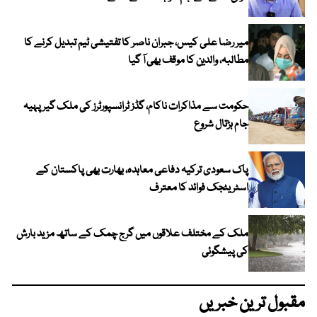
میر رضا علی کیس، جبران ناصر کا تفتیشی ٹیم تبدیل کرنے کا
مطالبہ، والدین کا موقف بھی آ گیا
حکومت سے مذاکرات ناکام، گڈز ٹرانسپورٹرز کی ملک گیر پہیہ
جام ہڑتال شروع
پاک سعودی ترکیہ دفاعی معاہدہ، بھارت بھی پاکستان کے
اسٹریٹجک فوائد کا معترف
ملک کے مختلف علاقوں میں گرج چمک کے ساتھ مزید بارش
کی پیشگوئی
مقبول ترین خبریں