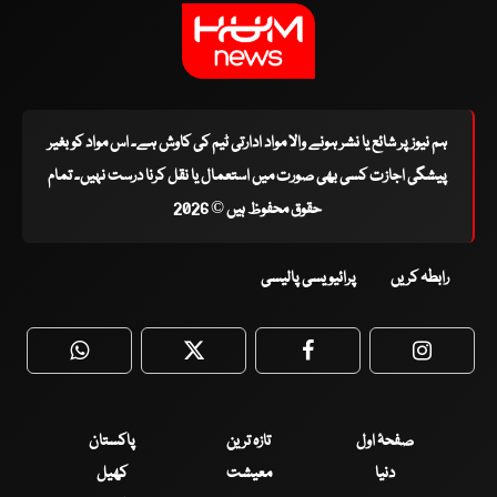
ہم نیوز پر شائع یا نشر ہونے والا مواد ادارتی ٹیم کی کاوش ہے۔ اس مواد کو بغیر
پیشگی اجازت کسی بھی صورت میں استعمال یا نقل کرنا درست نہیں۔ تمام
حقوق محفوظ ہیں © 2026
رابطہ کریں
پرائیویسی پالیسی
WhatsApp
Twitter
Facebook
Faceboo
صفحۂ اول
تازہ ترین
پاکستان
دنیا
معیشت
کھیل