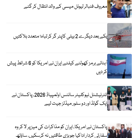
معروف فٹبالر لیونل میسی کے والد انتقال کر گئے
یکے بعد دیگرے 2 ہیلی کاپٹر گر کر تباہ؛ متعدد ہلاکتیں
آبنائے ہرمز کھولنے کیلئے ایران نے امریکا کو 6 شرائط پیش
کر دیں
انٹرنیشنل نیوکلیئر سائنس اولمپیاڈ 2026، پاکستان نے
ایک گولڈ اور دو سلور میڈلز جیت لیے
پاکستان نے امریکا، ایران کو مذاکرات کی میز پر لا کر وہ
سفارتی کردار اداکیا جو بڑی طاقتیں نہ کرسکیں، ساؤتھ