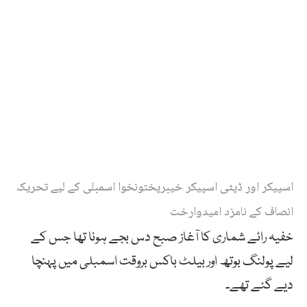
اسپیکر اور ڈپٹی اسپیکر خیبرپختونخوا اسمبلی کے لیے تحریک
انصاف کے نامزد امیدوارخت
خفیہ رائے شماری کا آغاز صبح دس بجے ہونا تھا جس کے
لیے پولنگ بوتھ اور بیلٹ باکس بروقت اسمبلی میں پہنچا
دیے گئے تھے۔