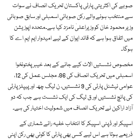
صوبے کی اکثریتی پارٹی پاکستان تحریک انصاف نے سوات
سے منتخب ہونے والے رکن صوبائی اسمبلی اور سابق صوبائی
وزیر محمود خان کو وزیراعلیٰ نامزد کیا ہے۔متحدہ اپوزیشن
میں اتفاق ہوا ہے کہ قائد ایوان کے لیے امیدوار ایم ایم اے کا
ہوگا۔
مخصوص نشستیں الاٹ کیے جانے کے بعد خیبرپختونخوا
اسمبلی میں تحریک انصاف کی 86، مجلس عمل کی 12،
عوامی نیشنل پارٹی کی 9 نشستیں، ن لیگ چھ اور پیپلزپارٹی
کی پانچ نشستیں اور ق لیگ کی ایک نشست ہے جب کہ دو
آزاد اراکین نے تحریک انصاف میں شمولیت اختیار کی ہے۔
اسپیکر اور ڈپٹی اسپیکر کا انتخاب خفیہ رائے شماری کے
ذریعے ہوتا ہے اس لیے کسی بھی پارٹی کا کوئی بھی رکن اپنی