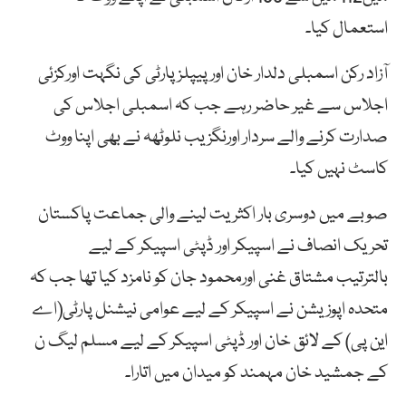
استعمال کیا۔
آزاد رکن اسمبلی دلدار خان اور پیپلز پارٹی کی نگہت اورکزئی
اجلاس سے غیر حاضر رہے جب کہ اسمبلی اجلاس کی
صدارت کرنے والے سردار اورنگزیب نلوٹھہ نے بھی اپنا ووٹ
کاسٹ نہیں کیا۔
صوبے میں دوسری بار اکثریت لینے والی جماعت پاکستان
تحریک انصاف نے اسپیکر اور ڈپٹی اسپیکر کے لیے
بالترتیب مشتاق غنی اورمحمود جان کو نامزد کیا تھا جب کہ
متحدہ اپوزیشن نے اسپیکر کے لیے عوامی نیشنل پارٹی(اے
این پی) کے لائق خان اور ڈپٹی اسپیکر کے لیے مسلم لیگ ن
کے جمشید خان مہمند کو میدان میں اتارا۔