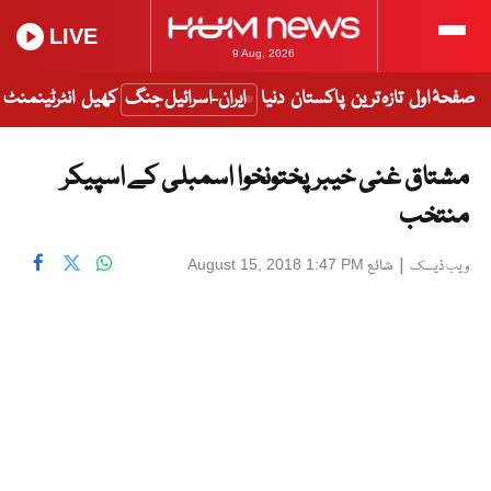
LIVE
9 Aug, 2026
صفحۂ اول
تازہ ترین
پاکستان
دنیا
ایران-اسرائیل جنگ
کھیل
انٹرٹینمنٹ
مشتاق غنی خیبرپختونخوا اسمبلی کے اسپیکر
منتخب
|
شائع
August 15, 2018 1:47 PM
ویب ڈیسک