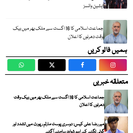
ایشین وائسز
جماعت اسلامی کا 16 اگست سے ملک بھر میں بیک
وقت دھرنوں کا اعلان
ہمیں فالو کریں
WhatsApp
Twitter
Facebook
Faceboo
متعلقہ خبریں
جماعت اسلامی کا 16 اگست سے ملک بھر میں بیک وقت
دھرنوں کا اعلان
میر رضا علی کیس: دوسری پوسٹ مارٹم رپورٹ میں تشدد اور
گولی لگنے کے اہم شواہد سامنے آگئے