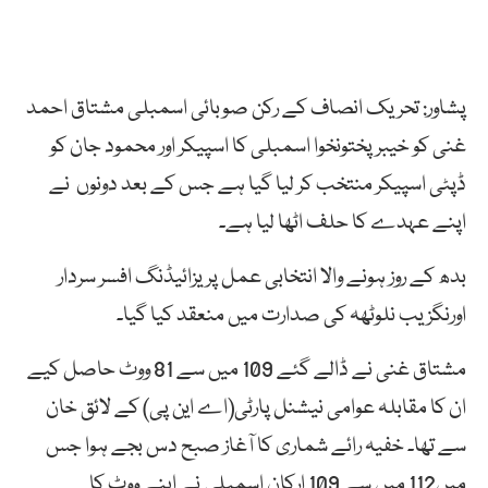
پشاور: تحریک انصاف کے رکن صوبائی اسمبلی مشتاق احمد
غنی کو خیبرپختونخوا اسمبلی کا اسپیکر اور محمود جان کو
ڈپٹی اسپیکر منتخب کر لیا گیا ہے جس کے بعد دونوں نے
اپنے عہدے کا حلف اٹھا لیا ہے۔
بدھ کے روز ہونے والا انتخابی عمل پریزائیڈنگ افسر سردار
اورنگزیب نلوٹھہ کی صدارت میں منعقد کیا گیا۔
مشتاق غنی نے ڈالے گئے 109 میں سے 81 ووٹ حاصل کیے
ان کا مقابلہ عوامی نیشنل پارٹی(اے این پی) کے لائق خان
سے تھا۔ خفیہ رائے شماری کا آغاز صبح دس بجے ہوا جس
میں112 میں سے 109 ارکان اسمبلی نے اپنے ووٹ کا