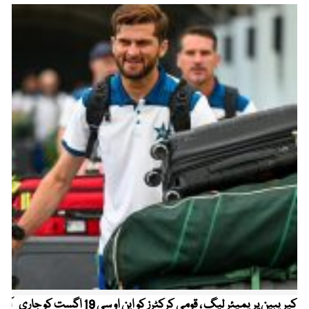
کیریبین پریمیئر لیگ ، قومی کرکٹرز کو این او سی 19 اگست کو جاری
آز