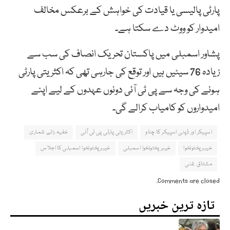
پارٹی پالیسی یا قیادت کی خواہش کے برعکس مخالف
امیدوار کو ووٹ دے سکتا ہے۔
پشاور اسمبلی میں پاکستان تحریک انصاف کی سب سے
زیادہ 76 سیٹیں ہیں اور توقع کی جارہی تھی کہ اکثریتی پارٹی
ہونے کی وجہ سے پی ٹی آئی دونوں عہدوں کے لیے اپنے
امیدواروں کو کامیاب کرالے گی۔
اسپیکر اور ڈپٹی اسپیکر کا چناو
اکثریتی پارٹی پی ٹی آئی
خفیہ رائے شماری
خیبرپختونخوا
خیبرپختونخوا اسمبلی
خیبرپختونخوا اسمبلی کا اجلاس
مشتاق غنی
Comments are closed.
تازہ ترین خبریں