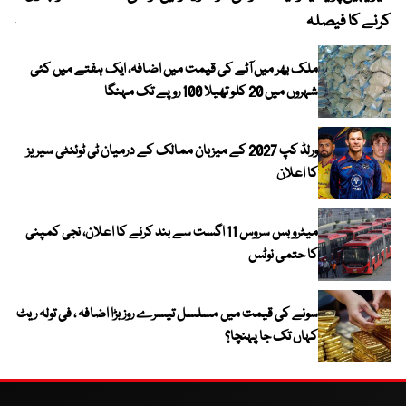
کرنے کا فیصلہ
چھی
ملک بھر میں آٹے کی قیمت میں اضافہ، ایک ہفتے میں کئی
شہروں میں 20 کلو تھیلا 100 روپے تک مہنگا
ورلڈ کپ 2027 کے میزبان ممالک کے درمیان ٹی ٹوئنٹی سیریز
کا اعلان
میٹرو بس سروس 11 اگست سے بند کرنے کا اعلان، نجی کمپنی
کا حتمی نوٹس
سونے کی قیمت میں مسلسل تیسرے روز بڑا اضافہ ، فی تولہ ریٹ
کہاں تک جا پہنچا؟