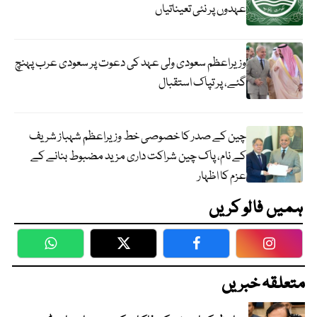
عہدوں پر نئی تعیناتیاں
وزیراعظم سعودی ولی عہد کی دعوت پر سعودی عرب پہنچ
گئے، پر تپاک استقبال
چین کے صدر کا خصوصی خط وزیراعظم شہباز شریف
کے نام، پاک چین شراکت داری مزید مضبوط بنانے کے
عزم کا اظہار
ہمیں فالو کریں
WhatsApp
Twitter
Facebook
Faceboo
متعلقہ خبریں