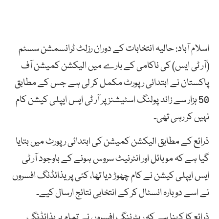
اسلام آباد: حالیہ انتخابات کے دوران رزلٹ ٹرانسمشن سسٹم
(آر ٹی ایس) کی ناکامی کے بارے میں الیکشن کمیشن آف
پاکستان نے ابتدائی رپورٹ مکمل کر لی ہے جس کے مطابق
50 ہزار سے زائد پولنگ اسٹیشنز پر آر ٹی ایس ایپلی کیشن کام
نہیں کر رہی تھی۔
ذرائع کے مطابق الیکشن کمیشن کی ابتدائی رپورٹ میں بتایا
گیا ہے کہ موبائل اور انٹرنیٹ سروس ہونے کے باوجود آر ٹی
ایس ایپلی کیشن نے کام چھوڑ دیا تھا، کئی پریذائڈنگ افسروں
نے اسے دوبارہ انسٹال کر کے انتخابی نتائج ارسال کیے۔
ذرائع کا کہنا ہے کہ ریٹرننگ افسروں نے تمام پریذائڈنگ