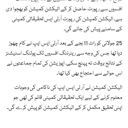
افسروں سے رپورٹ حاصل کر کے الیکشن کمیشن کو بھجوا دی
ہے، الیکشن کمیشن کی رپورٹ آرٹی ایس تحقیقاتی کمیٹی
کے سامنے پیش کی جائے گی۔
25 جولائی کو رات 11 بجے کے بعد آرٹی ایس ایپ نے کام چھوڑ
دیا تھا جس کی وجہ سے ریٹرننگ افسروں تک پولنگ اسٹیشنز
کے نتائج بروقت نہ پہنچ سکے، اپوزیشن کی تمام جماعتوں نے
اس حوالے سے احتجاج بھی کیا تھا۔
الیکشن کمیشن نے آر ٹی ایس ایپ کی ناکامی کی وجوہات
معلوم کرنے کے لیے ایک تحقیقاتی کمیٹی قائم کی تھی جو
اپنی تحقیق مکمل کر کے الیکشن کمیشن کو پیش کرے گی۔