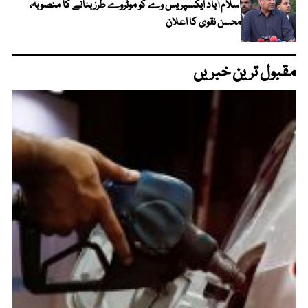
اسلام آباد ایکسپریس وے کو موٹروے طرز بنانے کا منصوبہ،
محسن نقوی کا اعلان
مقبول ترین خبریں