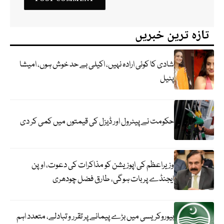
تازہ ترین خبریں
شادی کا کوئی ارادہ نہیں، اکیلی بے حد خوش ہوں، امیشا
پٹیل
حکومت نے پیٹرول اور ڈیزل کی قیمتوں میں کمی کر دی
وزیراعظم کی اپوزیشن کو مذاکرات کی دعوت، اوپن
ایجنڈے پر بات ہوگی، طارق فضل چودھری
بیوروکریسی میں بڑے پیمانے پر تقرر و تبادلے، متعدد اہم