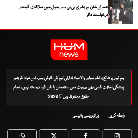
عمران خان اور بشریٰ بی بی سے جیل میں ملاقات کیلئے
درخواست دائر
ہم نیوز پر شائع یا نشر ہونے والا مواد ادارتی ٹیم کی کاوش ہے۔ اس مواد کو بغیر
پیشگی اجازت کسی بھی صورت میں استعمال یا نقل کرنا درست نہیں۔ تمام
حقوق محفوظ ہیں © 2026
رابطہ کریں
پرائیویسی پالیسی