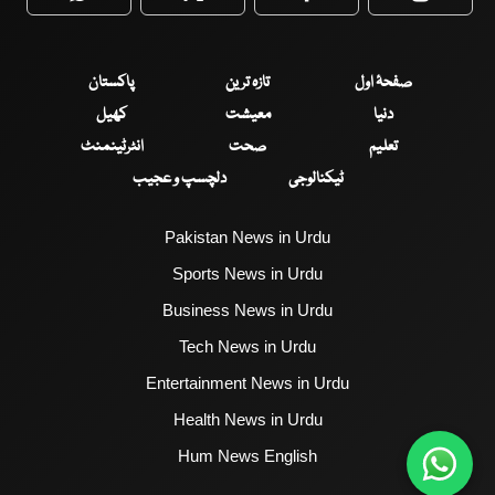
WhatsApp
Twitter
Facebook
Faceboo
صفحۂ اول
تازہ ترین
پاکستان
دنیا
معیشت
کھیل
تعلیم
صحت
انٹرٹینمنٹ
ٹیکنالوجی
دلچسپ و عجیب
Pakistan News in Urdu
Sports News in Urdu
Business News in Urdu
Tech News in Urdu
Entertainment News in Urdu
Health News in Urdu
Hum News English