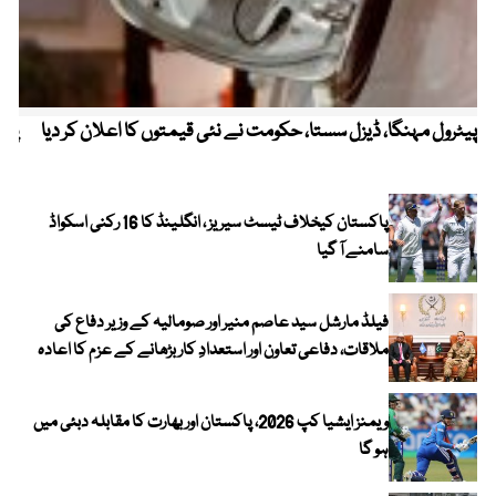
پیٹرول مہنگا، ڈیزل سستا، حکومت نے نئی قیمتوں کا اعلان کر دیا
پنج
پاکستان کیخلاف ٹیسٹ سیریز ، انگلینڈ کا 16 رکنی اسکواڈ
سامنے آ گیا
فیلڈ مارشل سید عاصم منیر اور صومالیہ کے وزیر دفاع کی
ملاقات، دفاعی تعاون اور استعدادِ کار بڑھانے کے عزم کا اعادہ
ویمنز ایشیا کپ 2026، پاکستان اور بھارت کا مقابلہ دبئی میں
ہو گا