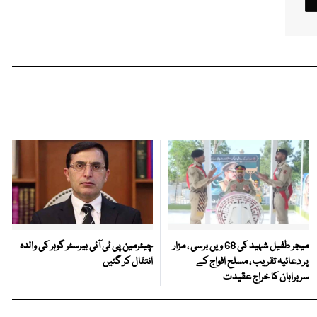
میجر طفیل شہید کی 68 ویں برسی ، مزار
چیئرمین پی ٹی آئی بیرسٹر گوہر کی والدہ
پر دعائیہ تقریب ، مسلح افواج کے
انتقال کر گئیں
سربراہان کا خراج عقیدت