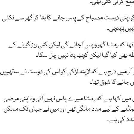
مع کرائی گئی تھی۔
ت کو اپنی دوست مصباح کے پاس جانے کا بتا کر گھر سے نکلی
ہیں پہنچی۔
تھا کہ رمشا گھر واپس آجائے گی لیکن کئی روز گزرنے کے
بطہ بھی کیا گیا لیکن کچھ پتا نہیں چل سکا۔
ی آر میں درج ہے کہ لاپتہ لڑکی کو اس کی دوست نے ساتھیوں
 جانے کا شوق تھا۔
میں کہا ہے کہ رمشا میرے پاس نہیں آئی وہ اپنی مرضی
نڈنے کے لیے مدد مانگی تھی اور میں نے جہاں تک ممکن
مدد کی ہے۔