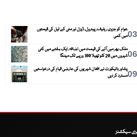
عوام کو جزوی ریلیف، پیٹرول، ڈیزل اور مٹی کے تیل کی قیمتوں
0
میں کمی
ملک بھر میں آٹے کی قیمت میں اضافہ، ایک ہفتے میں کئی
0
شہروں میں 20 کلو تھیلا 100 روپے تک مہنگا
پشاور ہائیکورٹ نے افغان شہریوں کی عارضی قیام کی درخواستیں
0
مسترد کر دیں
یزی سیکشنز