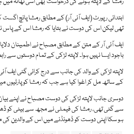
رمشا کے لاپتہ ہونے کی درخواست بھی اسی تھانہ میں ج
ابتدائی رپورٹ (ایف آئی آر) کے مطابق رمشا پانچ اگس
تھی لیکن اس کی دوست نے بتایا کہ رمشا اس کے پاس ن
ایف آئی آر کے متن کے مطابق مصباح نے اطمینان دلایا 
باجود ایسا نہیں ہوا۔ لاپتہ لڑکی کے تمام دوستوں سے را
لاپتہ لڑکی کے والد کی جانب سے درج کرائی گئی ایف آئ
کے ساتھ مل کر اغوا کیا ہے جب کہ رمشا کو پارٹیوں میں
دوسری جانب لاپتہ لڑکی کی دوست مصباح نے اپنے بیان 
سے گئی تھی، رمشا کی فیملی نے مجھ سے بیٹی کو ڈھو
ہو سکا اپنی دوست کو ڈھونڈنے میں اس کے والدین کی 