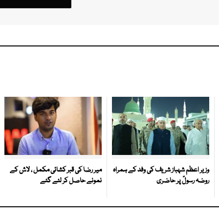
وزیر اعظم شہباز شریف کی وفد کے ہمراہ
میر رضا کی قبر کشائی مکمل ، لاش کے
روضہ رسولؐ پر حاضری
نمونے حاصل کر لئے گئے