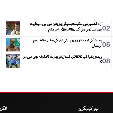
آزاد کشمیر میں حکومت بنانیکی پوزیشن میں ہیں ، مینڈیٹ
3
02
چھیننے نہیں دیں گے ، رانا ثناء اللہ ، امیر مقام
پیٹرول کی قیمت 228 روپے فی لیٹر کی جائے، حافظ نعیم
6
05
الرحمان
ویمنز ایشیا کپ 2026، پاکستان اور بھارت کا مقابلہ دبئی میں ہو
9
08
گا
نیوز کیٹیگریز
انگر