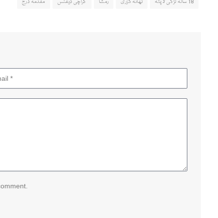
18 سالہ لڑکی لاپتہ
تھانہ گزری
رمشا
کراچی ڈیفنس
مقدمہ درج
 comment.