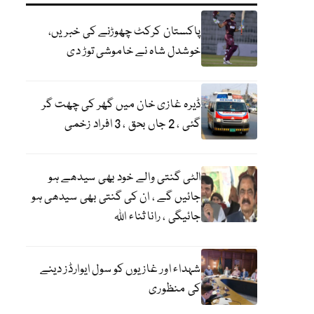
پاکستان کرکٹ چھوڑنے کی خبریں،
خوشدل شاہ نے خاموشی توڑ دی
ڈیرہ غازی خان میں گھر کی چھت گر
گئی ، 2 جاں بحق ، 3 افراد زخمی
الٹی گنتی والے خود بھی سیدھے ہو
جائیں گے ، ان کی گنتی بھی سیدھی ہو
جائیگی ، رانا ثناء اللہ
شہداء اور غازیوں کو سول ایوارڈز دینے
کی منظوری