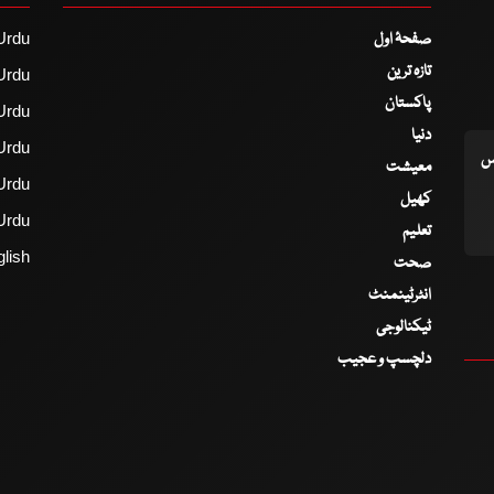
صفحۂ اول
Urdu
تازہ ترین
Urdu
پاکستان
Urdu
دنیا
Urdu
اس
معیشت
Urdu
کھیل
Urdu
تعلیم
lish
صحت
انٹرٹینمنٹ
ٹیکنالوجی
دلچسپ و عجیب