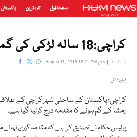
صفحۂ اول
تازہ ترین
پاکستان
8 Aug, 2026
کراچی:18 سالہ لڑکی کی گمشدگی کا مقدمہ درج
|
شائع
August 11, 2018 12:21 PM
ویب ڈیسک
فوٹو: فائل
رمشا کے گم ہونے کا مقدمہ درج کرلیا گیا ہے۔
پولیس حکام نے تصدیق کی ہے کہ مقدمہ گزری تھانے میں