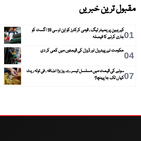
مقبول ترین خبریں
کیریبین پریمیئر لیگ ، قومی کرکٹرز کو این او سی 19 اگست کو
01
جاری کرنے کا فیصلہ
حکومت نے پیٹرول اور ڈیزل کی قیمتوں میں کمی کر دی
04
سونے کی قیمت میں مسلسل تیسرے روز بڑا اضافہ ، فی تولہ ریٹ
07
کہاں تک جا پہنچا؟