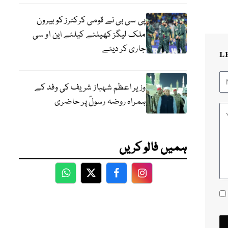
پی سی بی نے قومی کرکٹرز کو بیرون
ملک لیگز کھیلنے کیلئے این او سی
جاری کر دیئے
L
وزیر اعظم شہباز شریف کی وفد کے
ہمراہ روضہ رسولؐ پر حاضری
ہمیں فالو کریں
WhatsApp
Twitter
Facebook
Facebook