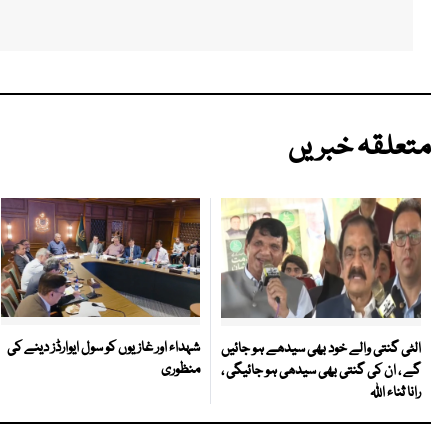
متعلقہ خبریں
شہداء اور غازیوں کو سول ایوارڈز دینے کی
الٹی گنتی والے خود بھی سیدھے ہو جائیں
منظوری
گے ، ان کی گنتی بھی سیدھی ہو جائیگی ،
رانا ثناء اللہ