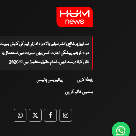
ہم نیوز پر شائع یا نشر ہونے والا مواد ادارتی ٹیم کی کاوش ہے۔ 
مواد کو بغیر پیشگی اجازت کسی بھی صورت میں استعمال یا
نقل کرنا درست نہیں۔ تمام حقوق محفوظ ہیں © 2026
رابطہ کریں
پرائیویسی پالیسی
ہمیں فالو کریں
WhatsApp
Twitter
Facebook
Facebook