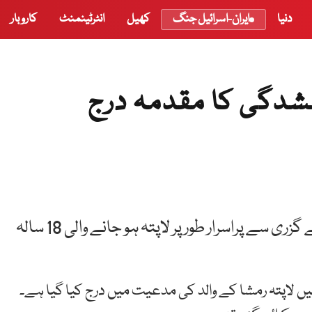
دنیا
ایران-اسرائیل جنگ
کھیل
انٹرٹینمنٹ
کاروبار
کراچی: پاکستان کے ساحلی شہر کراچی کے علاقے گزری سے پراسرار طور پر لاپتہ ہو جانے والی 18 سالہ
 لاپتہ رمشا کے والد کی مدعیت میں درج کیا گیا ہے۔