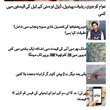
عوام کو جزوی ریلیف، پیٹرول، ڈیزل اور مٹی کے تیل کی قیمتوں میں
4 روز میں سونے کی قیمت میں بڑا اضافہ
کمی
خیبر پختونخوا کی تحصیل غازی صوبہ پنجاب میں شامل؟
حقیقت کیا ہے؟
ملک بھر میں آٹے کی قیمت میں اضافہ، ایک ہفتے میں کئی
شہروں میں 20 کلو تھیلا 100 روپے تک مہنگا
یکے بعد دیگرے 2 ہیلی کاپٹر گر کر تباہ؛ متعدد ہلاکتیں
پی ٹی اے کا ای سم کے اجرا اور تبدیلی کی فیس کم کرنے کا
فیصلہ