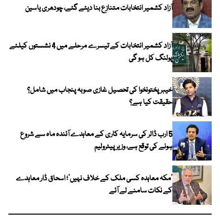
آزاد کشمیر انتخابات متنازع بنا دیئے گئے، چودھری یاسین
آزاد کشمیر انتخابات کے تیسرے مرحلے میں 4 نشستوں کیلئے
پولنگ کل ہو گی
خیبر پختونخوا کی تحصیل غازی صوبہ پنجاب میں شامل؟
حقیقت کیا ہے؟
5 ارب ڈالر کی سرمایہ کاری کے معاہدے آئندہ ماہ سے شروع
ہونے کی توقع ہے، وزیر پیٹرولیم
‘مکہ معاہدہ کسی ملک کے خلاف نہیں’؛ اسحاق ڈار معاہدے
کے نکات سامنے لے آئے