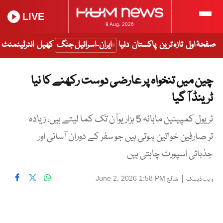
LIVE
9 Aug, 2026
صفحۂ اول
تازہ ترین
پاکستان
دنیا
ایران-اسرائیل جنگ
کھیل
انٹرٹینمنٹ
چین میں تنخواہ پر عارضی دوست رکھنے کا نیا
ٹرینڈ آ گیا
ٹریول کمپینین ماہانہ 5 ہزار یوآن تک کما لیتے ہیں، زیادہ
تر صارفین خواتین ہوتی ہیں جو سفر کے دوران آسانی اور
جذباتی اسپورٹ چاہتی ہیں
|
شائع
June 2, 2026 1:58 PM
ویب ڈیسک