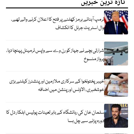
تازہ ترین خبریں
ٹرمپ آبنائے ہرمز کھلنے پر فتح کا اعلان کرنے والے تھے،
وال اسٹریٹ جرنل کا انکشاف
شرارتی بچے نے جہاز کو رن وے سے واپس ٹرمینل پہنچا دیا،
پرواز منسوخ
خیبرپختونخوا کے سرکاری ملازمین اور پنشنرز کیلئے بڑی
خوشخبری، الاؤنس اور پنشن میں اضافہ
سلمان خان کی رہائشگاہ کے باہر تعینات پولیس اہلکار دل کا
دورہ پڑنے سے چل بسا