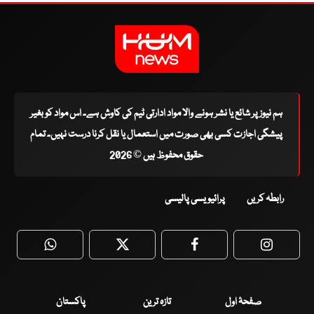
ہم نیوز پر شائع یا نشر ہونے والا مواد ادارتی ٹیم کی کاوش ہے۔ اس مواد کو بغیر
پیشگی اجازت کسی بھی صورت میں استعمال یا نقل کرنا درست نہیں۔ تمام
حقوق محفوظ ہیں © 2026
رابطہ کریں
پرائیویسی پالیسی
WhatsApp
Twitter
Facebook
Faceboo
صفحۂ اول
تازہ ترین
پاکستان