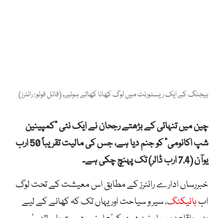
بیجنگ کے ایک ریسٹورنٹ میں لوگ کھانا کھاتے ہوئے۔ (فائل فوٹو: رائٹرز)
چین میں تنہائی کے بڑھتے رجحان نے ایک نئی “کمپینین
شپ اکانومی” کو جنم دیا ہے، جس کی مالیت تقریباً 50 ارب
یوآن (7.4 ارب ڈالر) تک پہنچ چکی ہے۔
خبررساں ادارے رائٹرز کے مطابق اس معیشت کے تحت لوگ
اب
ہائیکنگ
، سیر و سیاحت اور یہاں تک کہ کھانے کے لیے