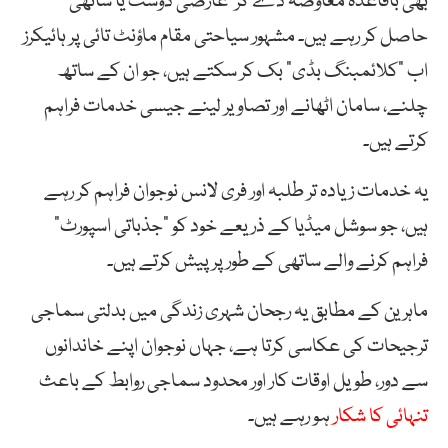
بھی باقاعدہ معاوضہ دے کر ‘عارضی دوست یا ساتھی’
حاصل کر رہے ہیں۔ مشہور سیاحتی مقام ماؤنٹ تائی پر ہائیکرز
اب “کلائمبنگ بڈی” بک کر سکتے ہیں، جو ان کے ساتھ
چلنے، سامان اٹھانے اور تصاویر لینے جیسی خدمات فراہم
کرتے ہیں۔
یہ خدمات زیادہ تر طلبہ اور فری لانس نوجوان فراہم کر رہے
ہیں، جو سوشل میڈیا کے ذریعے خود کو “جذباتی اسپورٹ”
فراہم کرنے والے ساتھی کے طور پر پیش کرتے ہیں۔
ماہرین کے مطابق یہ رجحان شہری زندگی میں بدلتی سماجی
ترجیحات کی عکاسی کرتا ہے، جہاں نوجوان اپنے خاندانوں
سے دور، طویل اوقات کار اور محدود سماجی روابط کے باعث
تنہائی کا شکار
ہو رہے ہیں۔