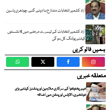
آزاد کشمیر انتخابات متنازع بنا دیئے گئے، چودھری یاسین
آزاد کشمیر انتخابات کے تیسرے مرحلے میں 4 نشستوں
کیلئے پولنگ کل ہو گی
ہمیں فالو کریں
WhatsApp
Twitter
Facebook
Faceboo
متعلقہ خبریں
خیبرپختونخوا کے سرکاری ملازمین اور پنشنرز کیلئے بڑی
خوشخبری، الاؤنس اور پنشن میں اضافہ