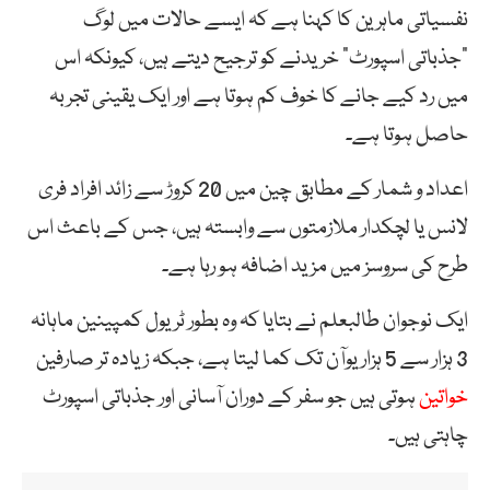
نفسیاتی ماہرین کا کہنا ہے کہ ایسے حالات میں لوگ
“جذباتی اسپورٹ” خریدنے کو ترجیح دیتے ہیں، کیونکہ اس
میں رد کیے جانے کا خوف کم ہوتا ہے اور ایک یقینی تجربہ
حاصل ہوتا ہے۔
اعداد و شمار کے مطابق چین میں 20 کروڑ سے زائد افراد فری
لانس یا لچکدار ملازمتوں سے وابستہ ہیں، جس کے باعث اس
طرح کی سروسز میں مزید اضافہ ہو رہا ہے۔
ایک نوجوان طالبعلم نے بتایا کہ وہ بطور ٹریول کمپینین ماہانہ
3 ہزار سے 5 ہزار یوآن تک کما لیتا ہے، جبکہ زیادہ تر صارفین
خواتین
ہوتی ہیں جو سفر کے دوران آسانی اور جذباتی اسپورٹ
چاہتی ہیں۔