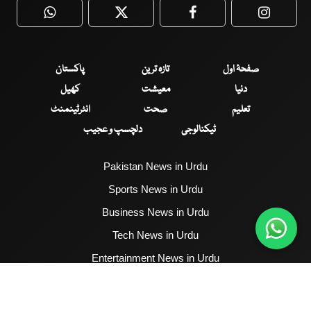
WhatsApp
Twitter
Facebook
Faceboo
صفحۂ اول
تازہ ترین
پاکستان
دنیا
معیشت
کھیل
تعلیم
صحت
انٹرٹینمنٹ
ٹیکنالوجی
دلچسپ و عجیب
Pakistan News in Urdu
Sports News in Urdu
Business News in Urdu
Tech News in Urdu
Entertainment News in Urdu
Health News in Urdu
Hum News English