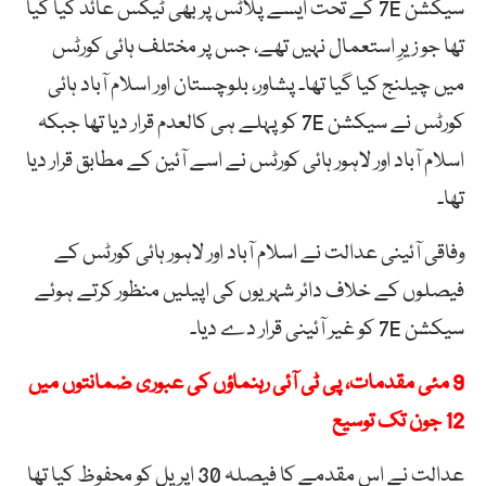
سیکشن 7E کے تحت ایسے پلاٹس پر بھی ٹیکس عائد کیا گیا
تھا جو زیرِ استعمال نہیں تھے، جس پر مختلف ہائی کورٹس
میں چیلنج کیا گیا تھا۔ پشاور، بلوچستان اور اسلام آباد ہائی
کورٹس نے سیکشن 7E کو پہلے ہی کالعدم قرار دیا تھا جبکہ
اسلام آباد اور لاہور ہائی کورٹس نے اسے آئین کے مطابق قرار دیا
تھا۔
وفاقی آئینی عدالت نے اسلام آباد اور لاہور ہائی کورٹس کے
فیصلوں کے خلاف دائر شہریوں کی اپیلیں منظور کرتے ہوئے
سیکشن 7E کو غیر آئینی قرار دے دیا۔
9 مئی مقدمات، پی ٹی آئی رہنماؤں کی عبوری ضمانتوں میں
12 جون تک توسیع
عدالت نے اس مقدمے کا فیصلہ 30 اپریل کو محفوظ کیا تھا