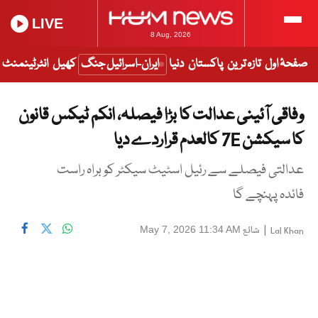
LIVE
8 Aug, 2026
صفحۂ اول
تازہ ترین
پاکستان
دنیا
ایران-اسرائیل جنگ
کھیل
انٹرٹینمنٹ
وفاقی آئینی عدالت کا بڑا فیصلہ، انکم ٹیکس قانون
کا سیکشن 7E کالعدم قراردے دیا
عدالتی فیصلے سے رئیل اسٹیٹ سیکٹر کو براہ راست
فائدہ پہنچے گا
|
شائع
May 7, 2026 11:34 AM
Lal Khan