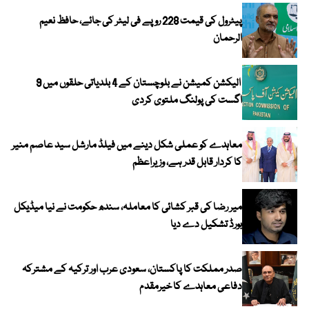
پیٹرول کی قیمت 228 روپے فی لیٹر کی جائے، حافظ نعیم
الرحمان
الیکشن کمیشن نے بلوچستان کے 4 بلدیاتی حلقوں میں 9
اگست کی پولنگ ملتوی کردی
معاہدے کو عملی شکل دینے میں فیلڈ مارشل سید عاصم منیر
کا کردار قابل قدر ہے، وزیراعظم
میر رضا کی قبر کشائی کا معاملہ، سندھ حکومت نے نیا میڈیکل
بورڈ تشکیل دے دیا
صدر مملکت کا پاکستان، سعودی عرب اور ترکیہ کے مشترکہ
دفاعی معاہدے کا خیرمقدم