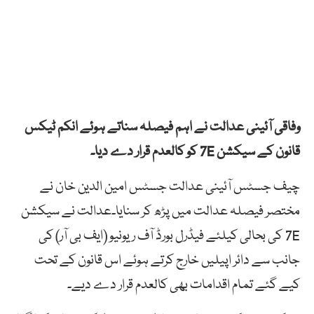
وفاقی آئینی عدالت نے اہم فیصلہ سناتے ہوئے انکم ٹیکس
قانون کے سیکشن 7E کو کالعدم قرار دے دیا۔
چیف جسٹس آئینی عدالت جسٹس امین الدین خان نے
مختصر فیصلہ عدالت میں پڑھ کر سنایا۔عدالت نے سیکشن
7E کی بحالی کیلئے فیڈرل بورڈ آف ریونیو (ایف بی آر) کی
جانب سے دائر اپیلیں خارج کرتے ہوئے اس قانون کے تحت
کیے گئے تمام اقدامات بھی کالعدم قرار دے دیے۔