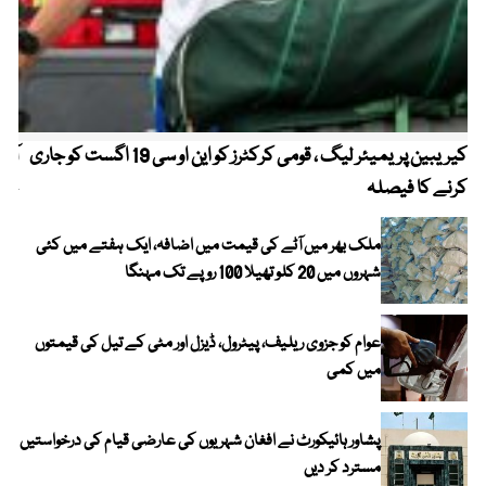
کیریبین پریمیئر لیگ ، قومی کرکٹرز کو این او سی 19 اگست کو جاری
آز
کرنے کا فیصلہ
چھی
ملک بھر میں آٹے کی قیمت میں اضافہ، ایک ہفتے میں کئی
شہروں میں 20 کلو تھیلا 100 روپے تک مہنگا
عوام کو جزوی ریلیف، پیٹرول، ڈیزل اور مٹی کے تیل کی قیمتوں
میں کمی
پشاور ہائیکورٹ نے افغان شہریوں کی عارضی قیام کی درخواستیں
مسترد کر دیں