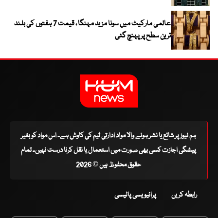
عالمی مارکیٹ میں سونا مزید مہنگا ، قیمت 7 ہفتوں کی بلند
ترین سطح پر پہنچ گئی
ہم نیوز پر شائع یا نشر ہونے والا مواد ادارتی ٹیم کی کاوش ہے۔ اس مواد کو بغیر
پیشگی اجازت کسی بھی صورت میں استعمال یا نقل کرنا درست نہیں۔ تمام
حقوق محفوظ ہیں © 2026
رابطہ کریں
پرائیویسی پالیسی