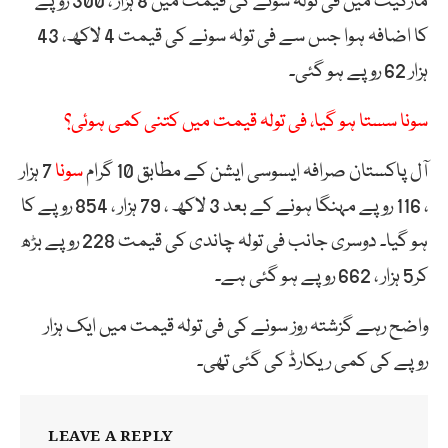
مارکیٹ میں فی تولہ سونے کی قیمت میں 8 ہزار ، 300 روپے
کا اضافہ ہوا جس سے فی تولہ سونے کی قیمت 4 لاکھ، 43
ہزار 62 روپے ہو گئی۔
سونا سستا ہو گیا، فی تولہ قیمت میں کتنی کمی ہوئی؟
آل پاکستان صرافہ ایسوسی ایشن کے مطابق 10 گرام
سونا
7 ہزار
، 116 روپے مہنگا ہونے کے بعد 3 لاکھ ، 79 ہزار ، 854 روپے کا
ہو گیا۔ دوسری جانب فی تولہ چاندی کی قیمت 228 روپے بڑھ
کر5 ہزار ، 662 روپے ہو گئی ہے۔
واضح رہے گزشتہ روز سونے کی فی تولہ قیمت میں ایک ہزار
روپے کی کمی ریکارڈ کی گئی تھی۔
LEAVE A REPLY