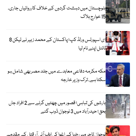
بلوچستان میں دہشت گردوں کے خلاف کارروائیاں جاری،
15 خوارج ہلاک
ای اسپورٹس ورلڈ کپ؛ پاکستان کے محمد زبیر نے ٹیکن 8
ٹائٹل اپنے نام لیا
مکہ مکرمہ دفاعی معاہدے میں جلد مصر بھی شامل ہو
سکتا ہے، ترک وزیر خارجہ
بارشوں کی تباہی؛ قصور میں چھتیں گرنے سے 2 افراد جاں
بحق؛ حیدرآباد میں 3 نوجوان ڈوب گئے
نوجوان تاجر میر رضا کے اغوا کی ایف آئی آر قتل کے مقدمے