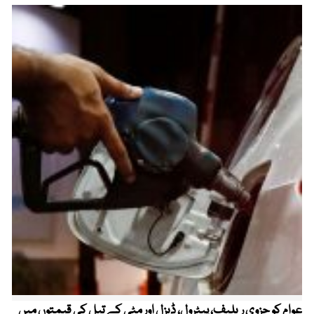
عوام کو جزوی ریلیف، پیٹرول، ڈیزل اور مٹی کے تیل کی قیمتوں میں
4 روز میں سونے کی قیمت میں بڑا اضافہ