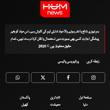
ہم نیوز پر شائع یا نشر ہونے والا مواد ادارتی ٹیم کی کاوش ہے۔ اس مواد کو بغیر
پیشگی اجازت کسی بھی صورت میں استعمال یا نقل کرنا درست نہیں۔ تمام
حقوق محفوظ ہیں © 2026
رابطہ کریں
پرائیویسی پالیسی
WhatsApp
Twitter
Facebook
Faceboo
صفحۂ اول
تازہ ترین
پاکستان
دنیا
معیشت
کھیل