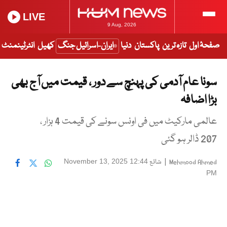
LIVE
9 Aug, 2026
صفحۂ اول
تازہ ترین
پاکستان
دنیا
ایران-اسرائیل جنگ
کھیل
انٹرٹینمنٹ
سونا عام آدمی کی پہنچ سے دور ، قیمت میں آج بھی
بڑا اضافہ
عالمی مارکیٹ میں فی اونس سونے کی قیمت 4 ہزار ،
207 ڈالر ہو گئی
|
شائع
November 13, 2025 12:44
Mehmood Ahmed
PM