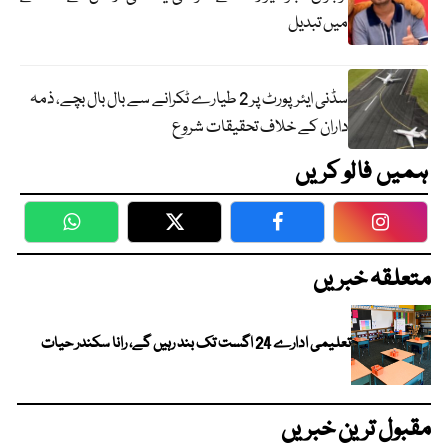
میں تبدیل
سڈنی ایئرپورٹ پر 2 طیارے ٹکرانے سے بال بال بچے، ذمہ
داران کے خلاف تحقیقات شروع
ہمیں فالو کریں
WhatsApp
Twitter
Facebook
Faceboo
متعلقہ خبریں
تعلیمی ادارے 24 اگست تک بند رہیں گے، رانا سکندر حیات
مقبول ترین خبریں