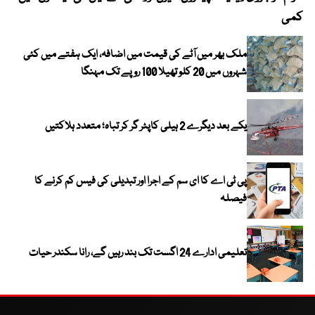
کمی
ملک بھر میں آٹے کی قیمت میں اضافہ، ایک ہفتے میں کئی
شہروں میں 20 کلو تھیلا 100 روپے تک مہنگا
یکے بعد دیگرے 2 ہیلی کاپٹر گر کر تباہ؛ متعدد ہلاکتیں
پی ٹی اے کا ای سم کے اجرا اور تبدیلی کی فیس کم کرنے کا
فیصلہ
تعلیمی ادارے 24 اگست تک بند رہیں گے، رانا سکندر حیات