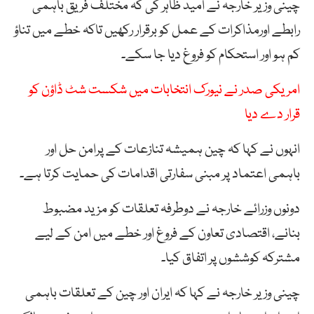
چینی وزیر خارجہ نے امید ظاہر کی کہ مختلف فریق باہمی
رابطے اورمذاکرات کے عمل کو برقرار رکھیں تاکہ خطے میں تناؤ
کم ہو اور استحکام کو فروغ دیا جا سکے۔
امریکی صدر نے نیورک انتخابات میں شکست شٹ ڈاؤن کو
قرار دے دیا
انہوں نے کہا کہ چین ہمیشہ تنازعات کے پرامن حل اور
باہمی اعتماد پر مبنی سفارتی اقدامات کی حمایت کرتا ہے۔
دونوں وزرائے خارجہ نے دوطرفہ تعلقات کو مزید مضبوط
بنانے، اقتصادی تعاون کے فروغ اور خطے میں امن کے لیے
مشترکہ کوششوں پر اتفاق کیا۔
چینی وزیر خارجہ نے کہا کہ ایران اور چین کے تعلقات باہمی