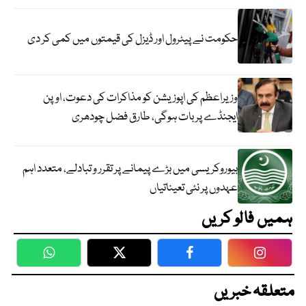
حکومت نے پیٹرول اور ڈیزل کی قیمتوں میں کمی کر دی
وزیراعظم کی اپوزیشن کو مذاکرات کی دعوت، اوپن
ایجنڈے پر بات ہوگی، طارق فضل چودھری
بیوروکریسی میں بڑے پیمانے پر تقرر و تبادلے، متعدد اہم
عہدوں پر نئی تعیناتیاں
ہمیں فالو کریں
WhatsApp
Twitter
Facebook
Faceboo
متعلقہ خبریں