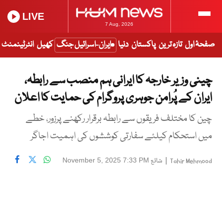
LIVE
7 Aug, 2026
صفحۂ اول
تازہ ترین
پاکستان
دنیا
ایران-اسرائیل جنگ
کھیل
انٹرٹینمنٹ
چینی وزیر خارجہ کا ایرانی ہم منصب سے رابطہ،
ایران کے پُرامن جوہری پروگرام کی حمایت کا اعلان
چین کا مختلف فریقوں سے رابطہ برقرار رکھنے پرزور، خطے
میں استحکام کیلئے سفارتی کوششوں کی اہمیت اجاگر
|
شائع
November 5, 2025 7:33 PM
Tahir Mehmood