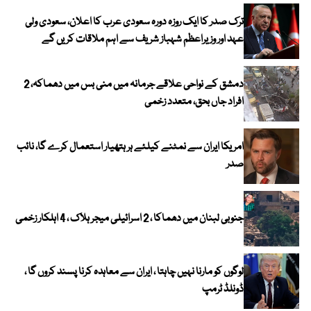
ترک صدر کا ایک روزہ دورہ سعودی عرب کا اعلان، سعودی ولی
عہد اور وزیراعظم شہباز شریف سے اہم ملاقات کریں گے
دمشق کے نواحی علاقے جرمانہ میں منی بس میں دھماکہ، 2
افراد جاں بحق، متعدد زخمی
امریکا ایران سے نمٹنے کیلئے ہر ہتھیار استعمال کرے گا، نائب
صدر
جنوبی لبنان میں دھماکا ، 2 اسرائیلی میجر ہلاک ، 4 اہلکار زخمی
لوگوں کو مارنا نہیں چاہتا ، ایران سے معاہدہ کرنا پسند کروں گا ،
ڈونلڈ ٹرمپ