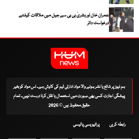
عمران خان اور بشریٰ بی بی سے جیل میں ملاقات کیلئے
درخواست دائر
ہم نیوز پر شائع یا نشر ہونے والا مواد ادارتی ٹیم کی کاوش ہے۔ اس مواد کو بغیر
پیشگی اجازت کسی بھی صورت میں استعمال یا نقل کرنا درست نہیں۔ تمام
حقوق محفوظ ہیں © 2026
رابطہ کریں
پرائیویسی پالیسی