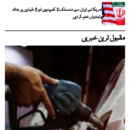
امریکا نے ایران سے منسلک 3 کمپنیوں اور 2 طیاروں پر عائد
پابندیاں ختم کر دیں
مقبول ترین خبریں