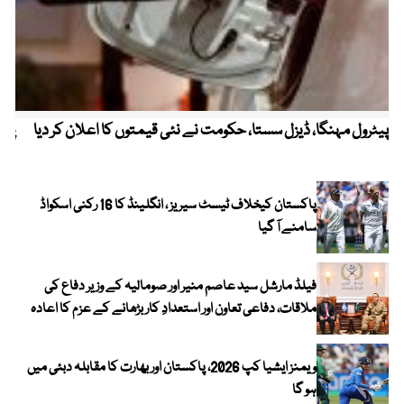
پیٹرول مہنگا، ڈیزل سستا، حکومت نے نئی قیمتوں کا اعلان کر دیا
پنج
پاکستان کیخلاف ٹیسٹ سیریز ، انگلینڈ کا 16 رکنی اسکواڈ
سامنے آ گیا
فیلڈ مارشل سید عاصم منیر اور صومالیہ کے وزیر دفاع کی
ملاقات، دفاعی تعاون اور استعدادِ کار بڑھانے کے عزم کا اعادہ
ویمنز ایشیا کپ 2026، پاکستان اور بھارت کا مقابلہ دبئی میں
ہو گا