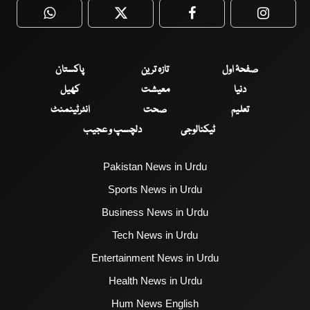
WhatsApp
Twitter
Facebook
Faceboo
صفحۂ اول
تازہ ترین
پاکستان
دنیا
معیشت
کھیل
تعلیم
صحت
انٹرٹینمنٹ
ٹیکنالوجی
دلچسپ و عجیب
Pakistan News in Urdu
Sports News in Urdu
Business News in Urdu
Tech News in Urdu
Entertainment News in Urdu
Health News in Urdu
Hum News English