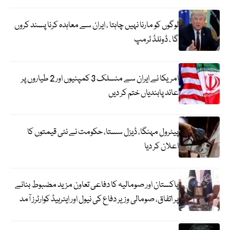
لوگوں کو مارنا نہیں چاہتا ، ایران سے معاہدہ کرنا پسند کروں
گا ، ڈونلڈ ٹرمپ
امریکا نے ایران سے منسلک 3 کمپنیوں اور 2 طیاروں پر
عائد پابندیاں ختم کر دیں
پیٹرول مہنگا، ڈیزل سستا، حکومت نے نئی قیمتوں کا
اعلان کر دیا
پاکستان اور صومالیہ کا دفاعی تعاون مزید مضبوط بنانے
پر اتفاق، صومالی وزیر دفاع کی نیول اور ایئرہیڈ کوارٹرز آمد