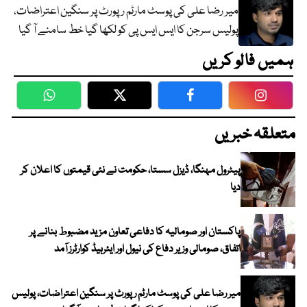
میر رضا علی کی پوسٹ مارٹم رپورٹ پر سنگین اعتراضات،
پولیس سرجن کا ایس ایس پی کو لکھا گیا خط سامنے آ گیا
ہمیں فالو کریں
WhatsApp
Twitter
Facebook
Faceboo
متعلقہ خبریں
پیٹرول مہنگا، ڈیزل سستا، حکومت نے نئی قیمتوں کا اعلان کر
دیا
پاکستان اور صومالیہ کا دفاعی تعاون مزید مضبوط بنانے پر
اتفاق، صومالی وزیر دفاع کی نیول اور ایئرہیڈ کوارٹرز آمد
میر رضا علی کی پوسٹ مارٹم رپورٹ پر سنگین اعتراضات، پولیس