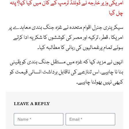
امریکی وزیر خارجہ نے ڈونلڈ ٹرمپ کے کان میں کیا کہا؟ پتہ
چل گیا
سیکریٹری جنرل اقوام متحدہ نے غزہ جنگ بندی معاہدے پر
امریکا ، قطر ، ترکیہ اور مصر کی کوششوں کا شکریہ ادا کرتے
ہوئے تمام یرغمالیوں کی رہائی کا مطالبہ کیا۔
انہوں نے مزید کہا کہ غزہ میں مستقل جنگ بندی کو یقینی
بنا نا چاہیے، اس تنازعے کی ناقابل برداشت انسانی قیمت کو
کبھی نہیں بھولنا چاہیے۔
LEAVE A REPLY