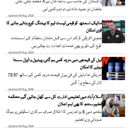
پاکستان کی جانب سے ساجد خان نے 4، محمد علی، علی
عثمان اور عبید شاہ نے دو دو وکٹیں لیں
Updated 03 Aug, 2026
مائیک اسمتھ کو قومی ٹیسٹ ٹیم کا بیٹنگ کوچ بنائے جانے کا
قوی امکان
جنوبی افریقی کرکٹر اس سے قبل ملتان سلطانز کے اسسٹنٹ
کوچ کے طور پر بھی خدمات انجام دے چکے ہیں
Updated 03 Aug, 2026
تیل کی قیمتوں میں مزید کمی ہو گئی، پیٹرول و ڈیزل سستا
ہونے کا امکان
امریکی خام تیل کی فی بیرل قیمت مزید کمی کے ساتھ 78.97
ڈالر کی سطح پر آ گئی
Updated 03 Aug, 2026
اسلام آباد میں تعلیمی ادارے کل سے کھل جائیں گے، محکمہ
تعلیم سندھ کا بھی اہم اعلان
ہفتے میں 6 روز تدریس کا اطلاق صرف سرکاری اسکولوں پر ہوگا،
صوبائی وزیر تعلیم
Updated 02 Aug, 2026