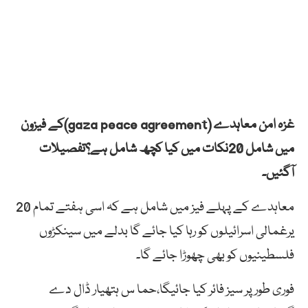
غزہ امن معاہدے (gaza peace agreement)کے فیزون
میں شامل 20نکات میں کیا کچھ شامل ہے؟تفصیلات
آگئیں۔
معاہدے کے پہلے فیز میں شامل ہے کہ اسی ہفتے تمام 20
یرغمالی اسرائیلوں کو رہا کیا جائے گا بدلے میں سینکڑوں
فلسطینیوں کو بھی چھوڑا جائے گا۔
فوری طور پر سیز فائر کیا جائیگا،حما س ہتھیار ڈال دے