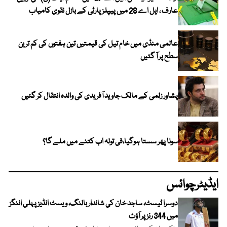
عارف ، ایل اے 28 میں پیپلز پارٹی کے بازل نقوی کامیاب
عالمی منڈی میں خام تیل کی قیمتیں تین ہفتوں کی کم ترین
سطح پر آ گئیں
پشاور زلمی کے مالک جاوید آفریدی کی والدہ انتقال کر گئیں
سونا پھر سستا ہوگیا،فی تولہ اب کتنے میں ملے گا؟
ایڈیٹرچوائس
دوسرا ٹیسٹ، ساجد خان کی شاندار بالنگ، ویسٹ انڈیز پہلی اننگز
میں 344 رنز پر آؤٹ