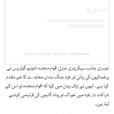
A post shared by Sky News (@skynews)
دوسری جانب سیکریٹری جنرل اقوام متحدہ انتونیو گوتریس نے
یرغمالیوں کی رہائی اور غزہ جنگ بندی معاہدے کا خیر مقدم
کیا ہے ، انہوں نے ایک بیان میں کہا کہ اقوام متحدہ اور اس کے
شراکت دار غزہ میں خوراک اور پناہ گاہوں کی فراہمی کیلئے
تیار ہیں۔