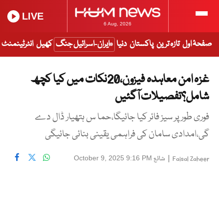
LIVE
6 Aug, 2026
صفحۂ اول
تازہ ترین
پاکستان
دنیا
ایران-اسرائیل جنگ
کھیل
انٹرٹینمنٹ
غزہ امن معاہدہ فیزون،20نکات میں کیا کچھ
شامل؟تفصیلات آگئیں
فوری طور پر سیز فائر کیا جائیگا،حما س ہتھیار ڈال دے
گی،امدادی سامان کی فراہمی یقینی بنائی جائیگی
|
شائع
October 9, 2025 9:16 PM
Faisal Zaheer