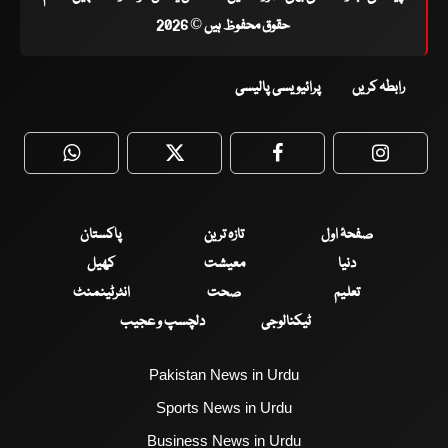
حقوق محفوظ ہیں © 2026
رابطہ کریں
پرائیویسی پالیسی
WhatsApp
Twitter
Facebook
Faceboo
صفحۂ اول
تازہ ترین
پاکستان
دنیا
معیشت
کھیل
تعلیم
صحت
انٹرٹینمنٹ
ٹیکنالوجی
دلچسپ و عجیب
Pakistan News in Urdu
Sports News in Urdu
Business News in Urdu