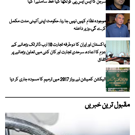
سرجن کا ایس ایس پی کو لکھا گیا خط سامنے آ گیا
موجودہ نظام کہیں نہیں جا رہا، حکومت اپنی آئینی مدت مکمل
کرے گی، وزیر داخلہ
پاکستان اور ایران کا دوطرفہ تجارت 10 ارب ڈالر تک بڑھانے کے
عزم کا اعادہ، سرحدی تجارت اور کان کنی میں تعاون بڑھانے پر
اتفاق
الیکشن کمیشن نے رولز 2017 میں ترمیم کا مسودہ جاری کر دیا
مقبول ترین خبریں