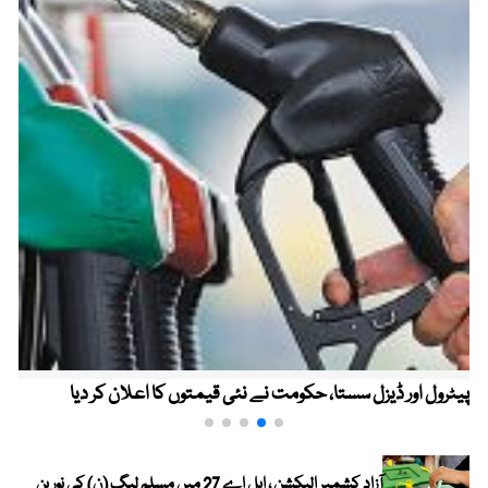
پیٹرول اور ڈیزل سستا، حکومت نے نئی قیمتوں کا اعلان کر دیا
آزاد کشمیر الیکشن ، ایل اے 27 میں مسلم لیگ (ن) کی نورین