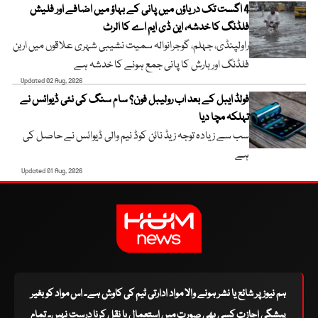
4 اگست تک دریاؤں میں پانی کے بہاؤ میں اضافے اور فلیش
فلڈنگ کا خدشہ، این ڈی ایم اے کا الرٹ
راولپنڈی، جہلم، گوجرانوالہ سمیت نشیبی شہری علاقوں میں اربن
فلڈنگ اور بارش کا پانی جمع ہونے کا خدشہ ہے
Updated 02 Aug, 2026
فولڈ ایبل کے بعد اب رولیبل فون؟ سام سنگ کی نئی ڈیوائس نے
تہلکہ مچا دیا
سب سے زیادہ توجہ زیڈ نائن کوڈ نیم والی ڈیوائس نے حاصل کی
ہے
Updated 01 Aug, 2026
ہم نیوز پر شائع یا نشر ہونے والا مواد ادارتی ٹیم کی کاوش ہے۔ اس مواد کو بغیر
پیشگی اجازت کسی بھی صورت میں استعمال یا نقل کرنا درست نہیں۔ تمام