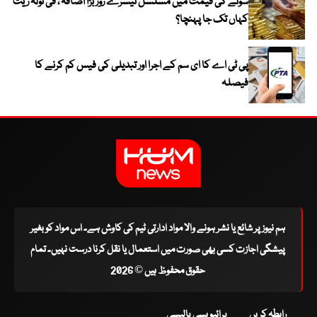
سونے کی قیمت میں مسلسل تیسرے روز بڑا اضافہ ، فی تولہ ریٹ
کہاں تک جا پہنچا؟
پی ٹی اے کا ای سم کے اجرا اور تبدیلی کی فیس کم کرنے کا
فیصلہ
ہم نیوز پر شائع یا نشر ہونے والا مواد ادارتی ٹیم کی کاوش ہے۔ اس مواد کو بغیر
پیشگی اجازت کسی بھی صورت میں استعمال یا نقل کرنا درست نہیں۔ تمام
حقوق محفوظ ہیں © 2026
رابطہ کریں
پرائیویسی پالیسی