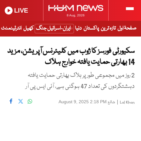
LIVE
8 Aug, 2026
صفحۂ اول
تازہ ترین
پاکستان
دنیا
ایران-اسرائیل جنگ
کھیل
انٹرٹینمنٹ
سکیورٹی فورسز کا ژوب میں کلیئرنس آپریشن، مزید
14 بھارتی حمایت یافتہ خوارج ہلاک
2 روز میں مجموعی طور پر ہلاک بھارتی حمایت یافتہ
دہشتگردوں کی تعداد 47 ہوگئی ہے، آئی ایس پی آر
|
شائع
August 9, 2025 2:18 PM
Lal Khan