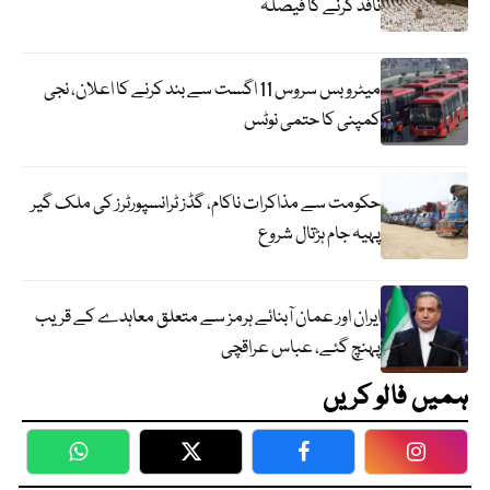
نافذ کرنے کا فیصلہ
میٹرو بس سروس 11 اگست سے بند کرنے کا اعلان، نجی
کمپنی کا حتمی نوٹس
حکومت سے مذاکرات ناکام، گڈز ٹرانسپورٹرز کی ملک گیر
پہیہ جام ہڑتال شروع
ایران اور عمان آبنائے ہرمز سے متعلق معاہدے کے قریب
پہنچ گئے، عباس عراقچی
ہمیں فالو کریں
WhatsApp
Twitter
Facebook
Faceboo