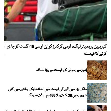
کیریبین پریمیئر لیگ ، قومی کرکٹرز کو این او سی 19 اگست کو جاری
آز
کرنے کا فیصلہ
چھی
4 روز میں سونے کی قیمت میں بڑا اضافہ
ملک بھر میں آٹے کی قیمت میں اضافہ، ایک ہفتے میں کئی
شہروں میں 20 کلو تھیلا 100 روپے تک مہنگا