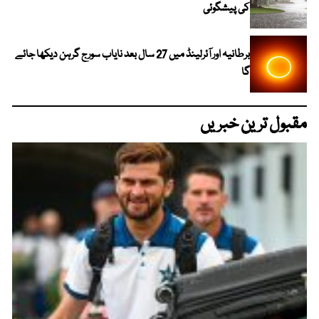
کی پیشگوئی
برطانیہ اور آئرلینڈ میں 27 سال بعد نایاب سورج گرہن دیکھا جائے
گا
مقبول ترین خبریں