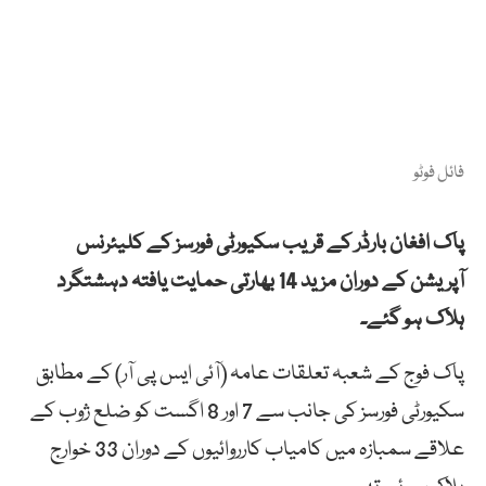
فائل فوٹو
پاک افغان بارڈر کے قریب سکیورٹی فورسز کے کلیئرنس
آپریشن کے دوران مزید 14 بھارتی حمایت یافتہ دہشتگرد
ہلاک ہو گئے۔
پاک فوج کے شعبہ تعلقات عامہ (آئی ایس پی آر) کے مطابق
سکیورٹی فورسز کی جانب سے 7 اور 8 اگست کو ضلع ژوب کے
علاقے سمبازہ میں کامیاب کارروائیوں کے دوران 33 خوارج