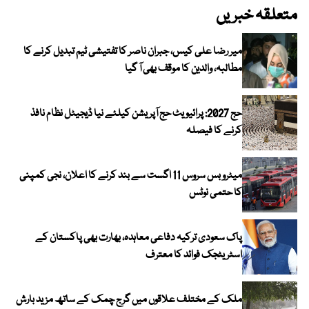
متعلقہ خبریں
میر رضا علی کیس، جبران ناصر کا تفتیشی ٹیم تبدیل کرنے کا
مطالبہ، والدین کا موقف بھی آ گیا
حج 2027: پرائیویٹ حج آپریشن کیلئے نیا ڈیجیٹل نظام نافذ
کرنے کا فیصلہ
میٹرو بس سروس 11 اگست سے بند کرنے کا اعلان، نجی کمپنی
کا حتمی نوٹس
پاک سعودی ترکیہ دفاعی معاہدہ، بھارت بھی پاکستان کے
اسٹریٹجک فوائد کا معترف
ملک کے مختلف علاقوں میں گرج چمک کے ساتھ مزید بارش