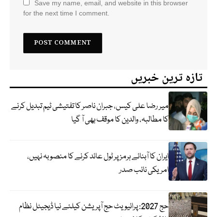
Save my name, email, and website in this browser
for the next time I comment.
تازہ ترین خبریں
میر رضا علی کیس، جبران ناصر کا تفتیشی ٹیم تبدیل کرنے
کا مطالبہ، والدین کا موقف بھی آ گیا
ایران کا آبنائے ہرمز پر ٹول عائد کرنے کا منصوبہ نہیں،
امریکی نائب صدر
حج 2027: پرائیویٹ حج آپریشن کیلئے نیا ڈیجیٹل نظام