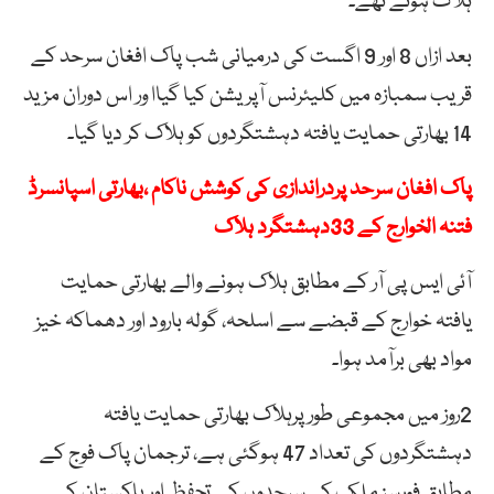
ہلاک ہوئے تھے۔
بعد ازاں 8 اور 9 اگست کی درمیانی شب پاک افغان سرحد کے
قریب سمبازہ میں کلیئرنس آپریشن کیا گیاا ور اس دوران مزید
14 بھارتی حمایت یافتہ دہشتگردوں کو ہلاک کر دیا گیا۔
پاک افغان سرحد پردراندازی کی کوشش ناکام ،بھارتی اسپانسرڈ
فتنہ الخوارج کے 33دہشتگرد ہلاک
آئی ایس پی آر کے مطابق ہلاک ہونے والے بھارتی حمایت
یافتہ خوارج کے قبضے سے اسلحہ، گولہ بارود اور دھماکہ خیز
مواد بھی برآمد ہوا۔
2روز میں مجموعی طور پرہلاک بھارتی حمایت یافتہ
دہشتگردوں کی تعداد 47 ہوگئی ہے، ترجمان پاک فوج کے
مطابق فورسز ملک کی سرحدوں کے تحفظ اور پاکستان کے