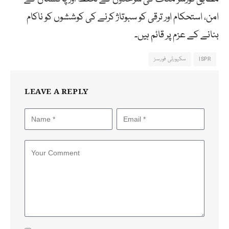
امن، استحکام اور ترقی کو سبوتاژ کرنے کی کوششوں کو ناکام
بنانے کے عزم پر قائم ہیں۔
ISPR
سکیورٹی فورسز
LEAVE A REPLY