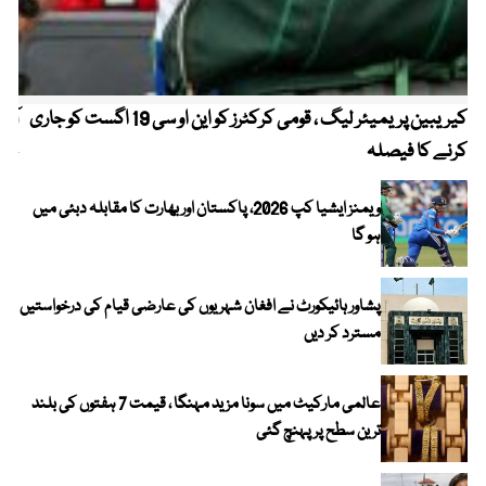
کیریبین پریمیئر لیگ ، قومی کرکٹرز کو این او سی 19 اگست کو جاری
آز
کرنے کا فیصلہ
چھی
ویمنز ایشیا کپ 2026، پاکستان اور بھارت کا مقابلہ دبئی میں
ہو گا
پشاور ہائیکورٹ نے افغان شہریوں کی عارضی قیام کی درخواستیں
مسترد کر دیں
عالمی مارکیٹ میں سونا مزید مہنگا ، قیمت 7 ہفتوں کی بلند
ترین سطح پر پہنچ گئی