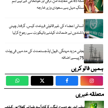
مکہ دفاعی معاہدہ امن، ترقی اور خوشحالی کے لیے اہم
سنگِ میل ہے،سعودی وزیر خارجہ
انسانی اعضاء کی غیر قانونی فروخت کیس، گرفتار چینی
باشندوں نے ضمانت کیلئے ہائیکورٹ سے رجوع کرلیا
بجلی مزید مہنگی، فیول ایڈجسٹمنٹ کی مد میں فی یونٹ
75 پیسے اضافہ
ہمیں فالو کریں
WhatsApp
Twitter
Facebook
Faceboo
متعلقہ خبریں
پہلے اپنی پھر دوسری لیگ ، کرکٹ آسٹریلیا نے کھلاڑیوں کیلئے