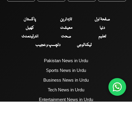
صفحۂ اول
تازہ ترین
پاکستان
دنیا
معیشت
کھیل
تعلیم
صحت
انٹرٹینمنٹ
ٹیکنالوجی
دلچسپ و عجیب
Pakistan News in Urdu
Sports News in Urdu
Business News in Urdu
Tech News in Urdu
Entertainment News in Urdu
Health News in Urdu
Hum News English