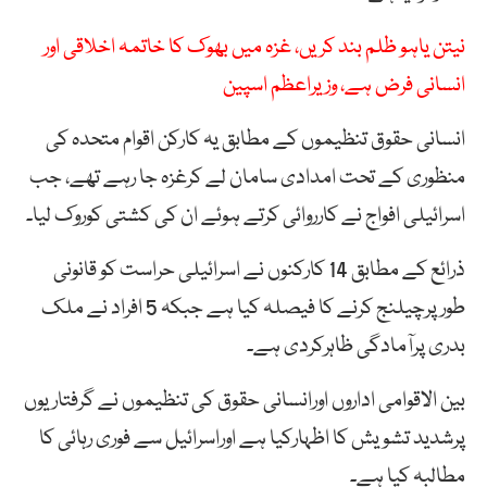
نیتن یاہو ظلم بند کریں، غزہ میں بھوک کا خاتمہ اخلاقی اور
انسانی فرض ہے، وزیراعظم اسپین
انسانی حقوق تنظیموں کے مطابق یہ کارکن اقوام متحدہ کی
منظوری کے تحت امدادی سامان لے کرغزہ جا رہے تھے، جب
اسرائیلی افواج نے کارروائی کرتے ہوئے ان کی کشتی کوروک لیا۔
ذرائع کے مطابق 14 کارکنوں نے اسرائیلی حراست کو قانونی
طورپرچیلنج کرنے کا فیصلہ کیا ہے جبکہ 5 افراد نے ملک
بدری پرآمادگی ظاہرکردی ہے۔
بین الاقوامی اداروں اورانسانی حقوق کی تنظیموں نے گرفتاریوں
پرشدید تشویش کا اظہارکیا ہے اوراسرائیل سے فوری رہائی کا
مطالبہ کیا ہے۔