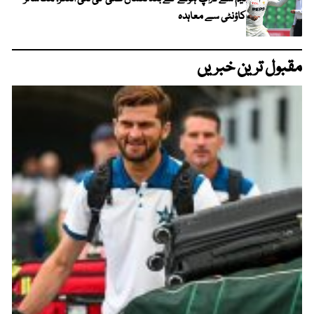
کاؤنٹی سے معاہدہ
مقبول ترین خبریں