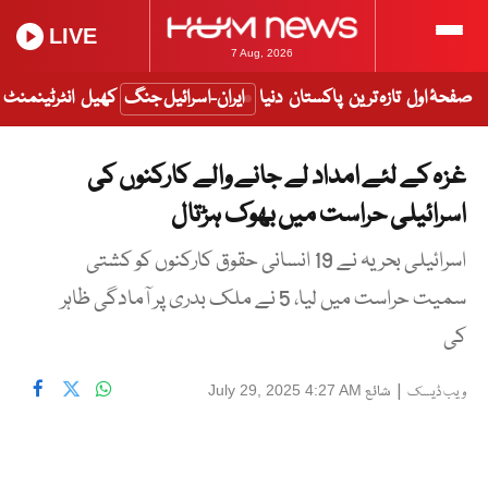
LIVE
7 Aug, 2026
صفحۂ اول
تازہ ترین
پاکستان
دنیا
ایران-اسرائیل جنگ
کھیل
انٹرٹینمنٹ
غزہ کے لئے امداد لے جانے والے کارکنوں کی
اسرائیلی حراست میں بھوک ہڑتال
اسرائیلی بحریہ نے 19 انسانی حقوق کارکنوں کو کشتی
سمیت حراست میں لیا، 5 نے ملک بدری پر آمادگی ظاہر
کی
|
شائع
July 29, 2025 4:27 AM
ویب ڈیسک