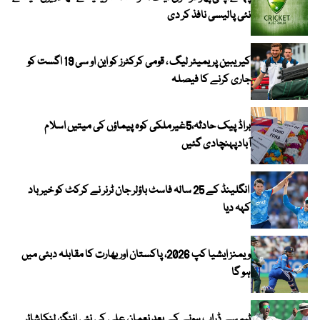
نئی پالیسی نافذ کر دی
کیریبین پریمیئر لیگ ، قومی کرکٹرز کو این او سی 19 اگست کو
جاری کرنے کا فیصلہ
براڈ پیک حادثہ،5غیرملکی کوہ پیماؤں کی میتیں اسلام
آبادپہنچادی گئیں
انگلینڈ کے 25 سالہ فاسٹ باؤلر جان ٹرنر نے کرکٹ کو خیر باد
کہہ دیا
ویمنز ایشیا کپ 2026، پاکستان اور بھارت کا مقابلہ دبئی میں
ہو گا
ٹیم سے ڈراپ ہونے کے بعد نعمان علی کی نئی اننگز، لنکاشائر