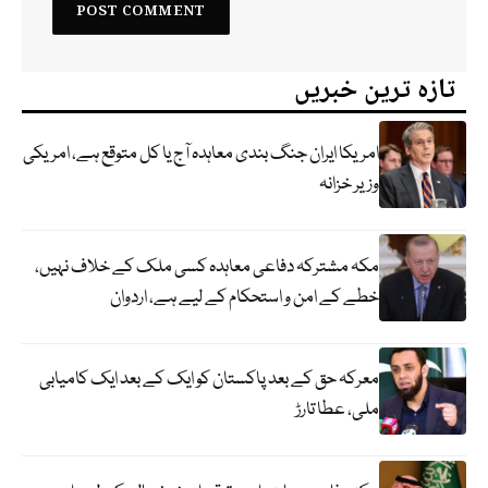
تازہ ترین خبریں
امریکا ایران جنگ بندی معاہدہ آج یا کل متوقع ہے، امریکی
وزیر خزانہ
مکہ مشترکہ دفاعی معاہدہ کسی ملک کے خلاف نہیں،
خطے کے امن و استحکام کے لیے ہے، اردوان
معرکہ حق کے بعد پاکستان کو ایک کے بعد ایک کامیابی
ملی، عطا تارڑ