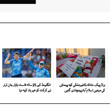
براڈ پیک حادثہ،5غیرملکی کوہ پیماؤں
انگلینڈ کے 25 سالہ فاسٹ باؤلر جان ٹرنر
کی میتیں اسلام آبادپہنچادی گئیں
نے کرکٹ کو خیر باد کہہ دیا