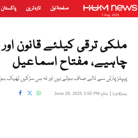
صفحۂ اول
تازہ ترین
پاکستان
7 Aug, 2026
ملکی ترقی کیلئے قانون اور
چاہیے، مفتاح اسماعیل
پیپلزپارٹی سے نالے صاف ہوتے ہیں اور نہ ہی سڑکیں ٹھیک ہوتی 
|
شائع
June 28, 2025 3:55 PM
Lal Khan