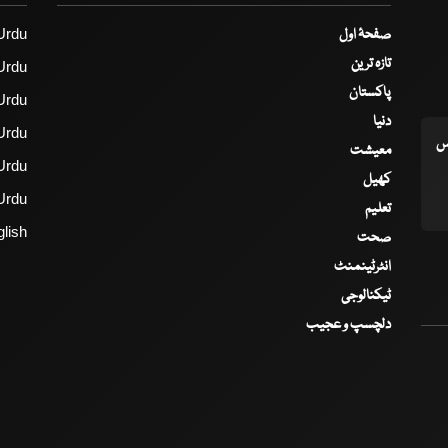
صفحۂ اول
Urdu
تازہ ترین
Urdu
پاکستان
Urdu
دنیا
Urdu
اس
معیشت
Urdu
کھیل
Urdu
تعلیم
lish
صحت
انٹرٹینمنٹ
ٹیکنالوجی
دلچسپ و عجیب