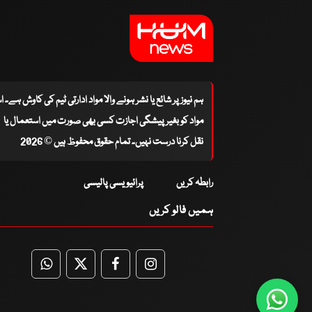
ہم نیوز پر شائع یا نشر ہونے والا مواد ادارتی ٹیم کی کاوش ہے۔ 
مواد کو بغیر پیشگی اجازت کسی بھی صورت میں استعمال یا
نقل کرنا درست نہیں۔ تمام حقوق محفوظ ہیں © 2026
رابطہ کریں
پرائیویسی پالیسی
ہمیں فالو کریں
WhatsApp
Twitter
Facebook
Facebook