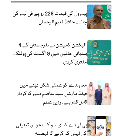
پیٹرول کی قیمت 228 روپے فی لیٹر کی
جائے، حافظ نعیم الرحمان
الیکشن کمیشن نے بلوچستان کے 4
بلدیاتی حلقوں میں 9 اگست کی پولنگ
ملتوی کردی
معاہدے کو عملی شکل دینے میں
فیلڈ مارشل سید عاصم منیر کا کردار
قابل قدر ہے، وزیراعظم
پی ٹی اے کا ای سم کے اجرا اور تبدیلی
کی فیس کم کرنے کا فیصلہ