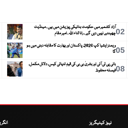
آزاد کشمیر میں حکومت بنانیکی پوزیشن میں ہیں ، مینڈیٹ
3
02
چھیننے نہیں دیں گے ، رانا ثناء اللہ ، امیر مقام
ویمنز ایشیا کپ 2026، پاکستان اور بھارت کا مقابلہ دبئی میں ہو
6
05
گا
بانی پی ٹی آئی اور بشریٰ بی بی کی قیدِ تنہائی کیس، دلائل مکمل،
9
08
فیصلہ محفوظ
نیوز کیٹیگریز
انگر