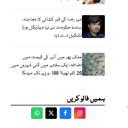
میر رضا کی قبر کشائی کا معاملہ،
سندھ حکومت نے نیا میڈیکل بورڈ
تشکیل دے دیا
ملک بھر میں آٹے کی قیمت میں
اضافہ، ایک ہفتے میں کئی شہروں میں
20 کلو تھیلا 100 روپے تک مہنگا
ہمیں فالو کریں
WhatsApp
Twitter
Facebook
Facebook