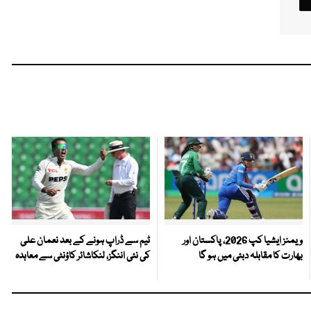
ویمنز ایشیا کپ 2026، پاکستان اور
ٹیم سے ڈراپ ہونے کے بعد نعمان علی
بھارت کا مقابلہ دبئی میں ہو گا
کی نئی اننگز، لنکاشائر کاؤنٹی سے معاہدہ