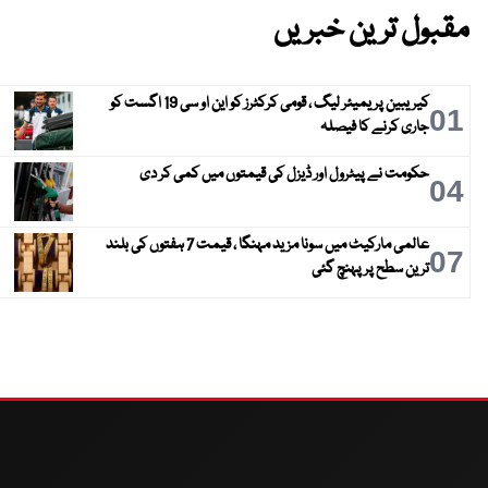
مقبول ترین خبریں
کیریبین پریمیئر لیگ ، قومی کرکٹرز کو این او سی 19 اگست کو
01
جاری کرنے کا فیصلہ
حکومت نے پیٹرول اور ڈیزل کی قیمتوں میں کمی کر دی
04
عالمی مارکیٹ میں سونا مزید مہنگا ، قیمت 7 ہفتوں کی بلند
07
ترین سطح پر پہنچ گئی