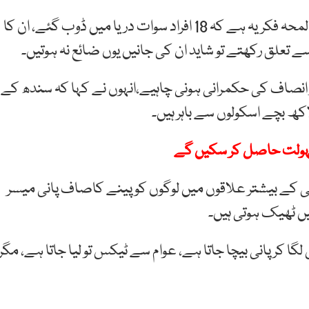
انہوں نے خیبرپختونخوا حکومت پر تنقید کی اور کہا کہ یہ لمحہ فکریہ ہے کہ 18 افراد سوات دریا میں ڈوب گئے، ان کا
ے تعلق رکھتے تو شاید ان کی جانیں یوں ضائع نہ ہوتیں۔
ر انصاف کی حکمرانی ہونی چاہیے،انہوں نے کہا کہ سندھ کے
ی کے بیشتر علاقوں میں لوگوں کو پینے کاصاف پانی میسر
یں ٹھیک ہوتی ہیں۔
گا کر پانی بیچا جاتا ہے، عوام سے ٹیکس تو لیا جاتا ہے، مگر