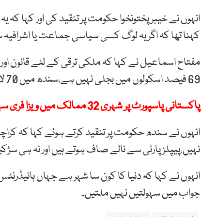
کہنا تھا کہ اگر یہ لوگ کسی سیاسی جماعت یا اشرافیہ س
مفتاح اسماعیل نے کہا کہ ملکی ترقی کے لئے قانون او
69 فیصد اسکولوں میں بجلی نہیں ہے،سندھ میں 70 لاکھ بچے اسکولوں سے باہر ہیں۔
پاکستانی پاسپورٹ پر شہری 32 ممالک میں ویزا فری سہولت حاصل کر سکیں گے
انہوں نے سندھ حکومت پر تنقید کرتے ہوئے کہا کہ کراچ
نہیں،پیپلزپارٹی سے نالے صاف ہوتے ہیں اور نہ ہی سڑک
انہوں نے کہا کہ دنیا کا کون سا شہر ہے جہاں ہائیڈرنٹس ل
جواب میں سہولتیں نہیں ملتیں۔