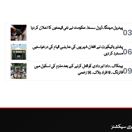
پیٹرول مہنگا، ڈیزل سستا، حکومت نے نئی قیمتوں کا اعلان کر دیا
0
پشاور ہائیکورٹ نے افغان شہریوں کی عارضی قیام کی درخواستیں
0
مسترد کر دیں
بینکاک ، دادا اور دادی کو قتل کرنے کے بعد ملزم کی اسکول میں
0
فائرنگ ، 8 افراد ہلاک ، 14 زخمی
یزی سیکشنز