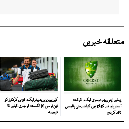
متعلقہ خبریں
کیریبین پریمیئر لیگ ، قومی کرکٹرز کو
پہلے اپنی پھر دوسری لیگ ، کرکٹ
این او سی 19 اگست کو جاری کرنے کا
آسٹریلیا نے کھلاڑیوں کیلئے نئی پالیسی
فیصلہ
نافذ کر دی