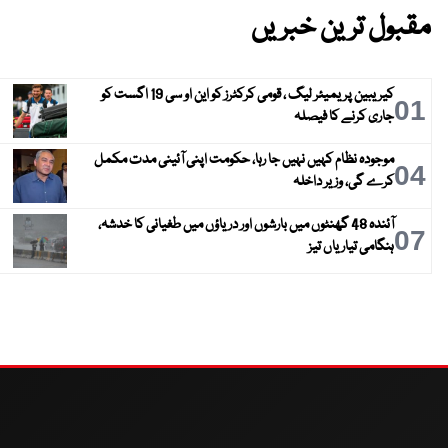
مقبول ترین خبریں
کیریبین پریمیئر لیگ ، قومی کرکٹرز کو این او سی 19 اگست کو
01
جاری کرنے کا فیصلہ
موجودہ نظام کہیں نہیں جا رہا، حکومت اپنی آئینی مدت مکمل
04
کرے گی، وزیر داخلہ
آئندہ 48 گھنٹوں میں بارشوں اور دریاؤں میں طغیانی کا خدشہ،
07
ہنگامی تیاریاں تیز