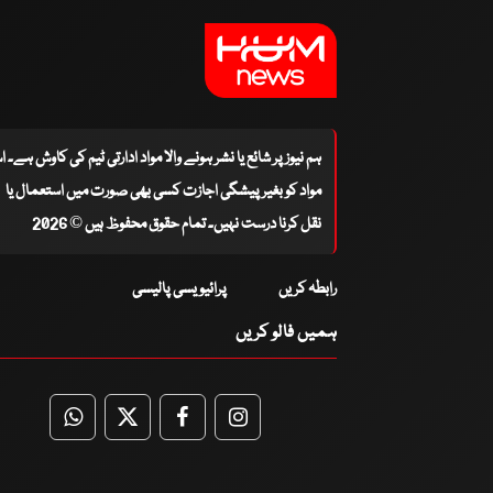
ہم نیوز پر شائع یا نشر ہونے والا مواد ادارتی ٹیم کی کاوش ہے۔ 
مواد کو بغیر پیشگی اجازت کسی بھی صورت میں استعمال یا
نقل کرنا درست نہیں۔ تمام حقوق محفوظ ہیں © 2026
رابطہ کریں
پرائیویسی پالیسی
ہمیں فالو کریں
WhatsApp
Twitter
Facebook
Facebook