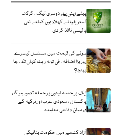
پہلے اپنی پھر دوسری لیگ ، کرکٹ
آسٹریلیا نے کھلاڑیوں کیلئے نئی
پالیسی نافذ کر دی
سونے کی قیمت میں مسلسل تیسرے
روز بڑا اضافہ ، فی تولہ ریٹ کہاں تک جا
پہنچا؟
ایک پر حملہ تینوں پر حملہ تصور ہو گا،
پاکستان ، سعودی عرب اور ترکیہ کے
درمیان دفاعی معاہدہ
آزاد کشمیر میں حکومت بنانیکی