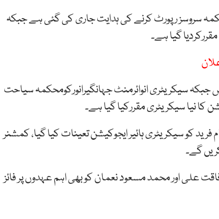
حکمہ سروسز رپورٹ کرنے کی ہدایت جاری کی گئی ہے جبکہ
قررکردیا گیا ہے۔
علان
س جبکہ سیکریٹری انوائرمنٹ جہانگیرانورکومحکمہ سیاحت
ن کا نیا سیکریٹری مقررکیا گیا ہے۔
م فرید کو سیکریٹری ہائیر ایجوکیشن تعینات کیا گیا، کمشنر
ریں گے۔
قت علی اور محمد مسعود نعمان کو بھی اہم عہدوں پر فائز