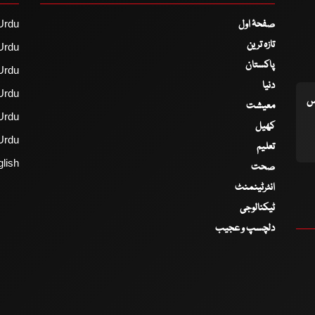
صفحۂ اول
Urdu
تازہ ترین
Urdu
پاکستان
Urdu
دنیا
Urdu
اس
معیشت
Urdu
کھیل
Urdu
تعلیم
lish
صحت
انٹرٹینمنٹ
ٹیکنالوجی
دلچسپ و عجیب