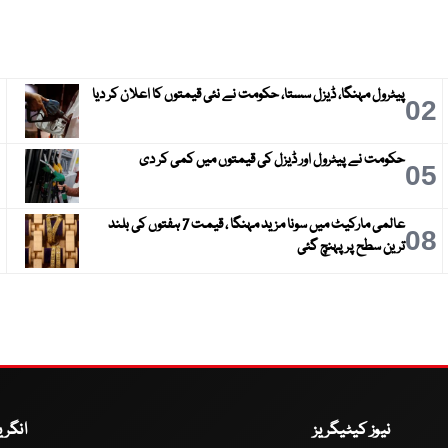
پیٹرول مہنگا، ڈیزل سستا، حکومت نے نئی قیمتوں کا اعلان کر دیا
3
02
حکومت نے پیٹرول اور ڈیزل کی قیمتوں میں کمی کر دی
6
05
عالمی مارکیٹ میں سونا مزید مہنگا ، قیمت 7 ہفتوں کی بلند
9
08
ترین سطح پر پہنچ گئی
نیوز کیٹیگریز
انگر