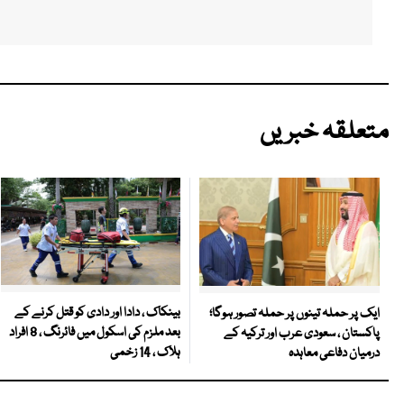
متعلقہ خبریں
بینکاک ، دادا اور دادی کو قتل کرنے کے
ایک پر حملہ تینوں پر حملہ تصور ہوگا؛
بعد ملزم کی اسکول میں فائرنگ ، 8 افراد
پاکستان ، سعودی عرب اور ترکیہ کے
ہلاک ، 14 زخمی
درمیان دفاعی معاہدہ