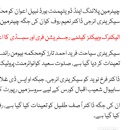
چیئرمین پلاننگ اینڈ ڈویلپمنٹ بورڈ نبیل اعوان کو م
سیکریٹری انرجی ڈاکٹر نعیم روف کوان کی جگہ چیئرمین م
الیکٹرک وہیکلز کیلئے رجسٹریشن فری اور سبسڈی کا ا
سیکریٹری سیاحت فرید احمد تارڑ کومحکمہ ہیومن رائٹ
تعینات کر دیا گیا ہے، صلوت سعید کوانوائرمنٹ پروٹیکش
ڈاکٹر فرخ نوید کو سیکریٹری انرجی، جبکہ او ایس ڈی غلا
ساہیوال شعیب اقبال کورس کے لیے سروسز میں رپورٹ ک
ان کی جگہ ڈاکٹر آصف طفیل کو تعینات کیا گیا ہے، رفا
کیا گیا ہے۔