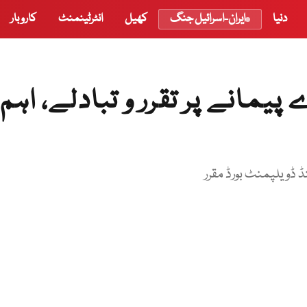
دنیا
ایران-اسرائیل جنگ
کھیل
انٹرٹینمنٹ
کاروبار
یمانے پر تقرر و تبادلے، اہم
نڈ ڈویلپمنٹ بورڈ مقرر