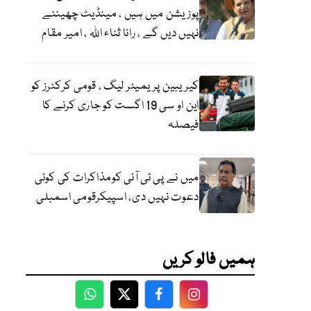
پوزیشن میں ہیں ، مینڈیٹ چھیننے
نہیں دیں گے ، رانا ثناء اللہ ، امیر مقام
کیریبین پریمیئر لیگ ، قومی کرکٹرز کو
این او سی 19 اگست کو جاری کرنے کا
فیصلہ
میں نے پی ٹی آئی کومذاکرات کی کوئی
دعوت نہیں دی، اسپیکرقومی اسمبلی
ہمیں فالو کریں
WhatsApp
Twitter
Facebook
Facebook