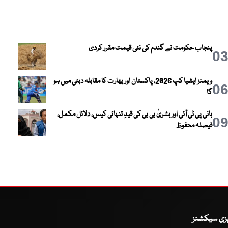
پنجاب حکومت نے گندم کی نئی قیمت مقرر کردی
0
ویمنز ایشیا کپ 2026، پاکستان اور بھارت کا مقابلہ دبئی میں ہو
0
گا
بانی پی ٹی آئی اور بشریٰ بی بی کی قیدِ تنہائی کیس، دلائل مکمل،
0
فیصلہ محفوظ
یزی سیکشنز