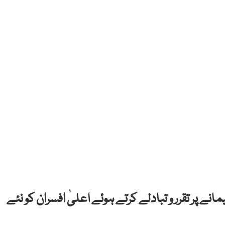
ے پر تقرر و تبادلے کرتے ہوئے اعلیٰ افسران کو نئے