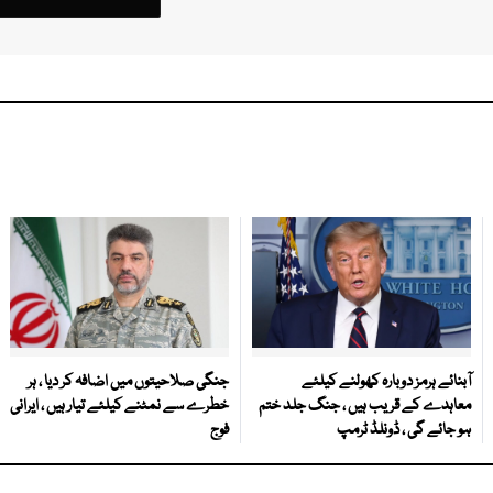
آبنائے ہرمز دوبارہ کھولنے کیلئے
جنگی صلاحیتوں میں اضافہ کر دیا ، ہر
معاہدے کے قریب ہیں ، جنگ جلد ختم
خطرے سے نمٹنے کیلئے تیار ہیں ، ایرانی
ہو جائے گی ، ڈونلڈ ٹرمپ
فوج