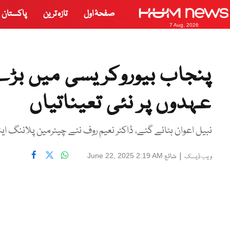
صفحۂ اول
تازہ ترین
پاکستان
7 Aug, 2026
پنجاب بیوروکریسی میں بڑے پ
عہدوں پر نئی تعیناتیاں
نبیل اعوان ہٹائے گئے، ڈاکٹر نعیم روف نئے چیئرمین پلاننگ ای
|
شائع
June 22, 2025 2:19 AM
ویب ڈیسک