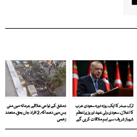
ترک صدر کا ایک روزہ دورہ سعودی عرب
دمشق کے نواحی علاقے جرمانہ میں منی
کا اعلان، سعودی ولی عہد اور وزیراعظم
بس میں دھماکہ، 2 افراد جاں بحق، متعدد
شہباز شریف سے اہم ملاقات کریں گے
زخمی