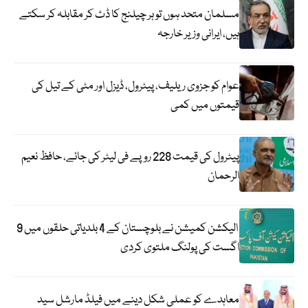
مسلمان متحد ہوں تو ہر چیلنج کا ڈٹ کر مقابلہ کر سکتے
ہیں، ایرانی وزیر خارجہ
عوام کو جزوی ریلیف، پیٹرول، ڈیزل اور مٹی کے تیل کی
قیمتوں میں کمی
پیٹرول کی قیمت 228 روپے فی لیٹر کی جائے، حافظ نعیم
الرحمان
الیکشن کمیشن نے بلوچستان کے 4 بلدیاتی حلقوں میں 9
اگست کی پولنگ ملتوی کردی
معاہدے کو عملی شکل دینے میں فیلڈ مارشل سید