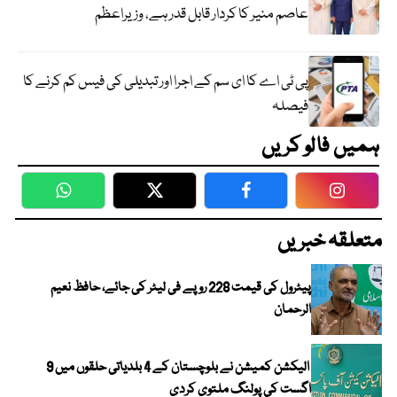
عاصم منیر کا کردار قابل قدر ہے، وزیراعظم
پی ٹی اے کا ای سم کے اجرا اور تبدیلی کی فیس کم کرنے کا
فیصلہ
ہمیں فالو کریں
WhatsApp
Twitter
Facebook
Faceboo
متعلقہ خبریں
پیٹرول کی قیمت 228 روپے فی لیٹر کی جائے، حافظ نعیم
الرحمان
الیکشن کمیشن نے بلوچستان کے 4 بلدیاتی حلقوں میں 9
اگست کی پولنگ ملتوی کردی