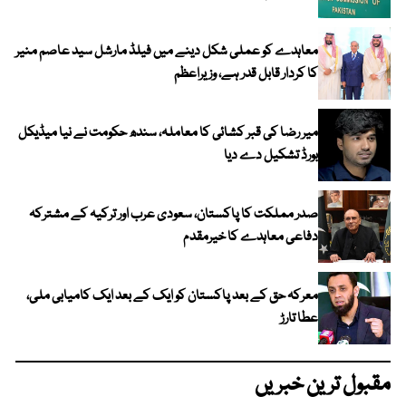
معاہدے کو عملی شکل دینے میں فیلڈ مارشل سید عاصم منیر
کا کردار قابل قدر ہے، وزیراعظم
میر رضا کی قبر کشائی کا معاملہ، سندھ حکومت نے نیا میڈیکل
بورڈ تشکیل دے دیا
صدر مملکت کا پاکستان، سعودی عرب اور ترکیہ کے مشترکہ
دفاعی معاہدے کا خیرمقدم
معرکہ حق کے بعد پاکستان کو ایک کے بعد ایک کامیابی ملی،
عطا تارڑ
مقبول ترین خبریں