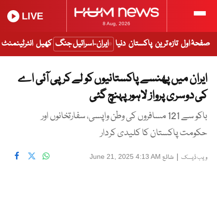
LIVE
8 Aug, 2026
صفحۂ اول
تازہ ترین
پاکستان
دنیا
ایران-اسرائیل جنگ
کھیل
انٹرٹینمنٹ
ایران میں پھنسے پاکستانیوں کو لے کر پی آئی اے
کی دوسری پرواز لاہور پہنچ گئی
باکو سے 121 مسافروں کی وطن واپسی، سفارتخانوں اور
حکومت پاکستان کا کلیدی کردار
|
شائع
June 21, 2025 4:13 AM
ویب ڈیسک