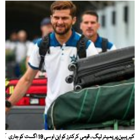
کیریبین پریمیئر لیگ ، قومی کرکٹرز کو این او سی 19 اگست کو جاری
آز