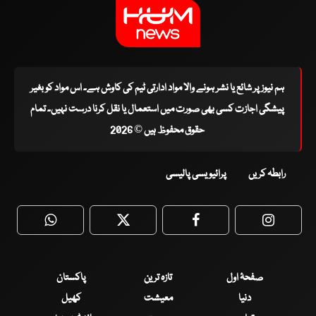
ہم نیوز پر شائع یا نشر ہونے والا مواد ادارتی ٹیم کی کاوش ہے۔ اس مواد کو بغیر
پیشگی اجازت کسی بھی صورت میں استعمال یا نقل کرنا درست نہیں۔ تمام
حقوق محفوظ ہیں © 2026
رابطہ کریں
پرائیویسی پالیسی
WhatsApp
Twitter
Facebook
Faceboo
صفحۂ اول
تازہ ترین
پاکستان
دنیا
معیشت
کھیل