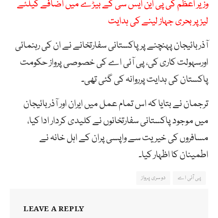
وزیر اعظم کی پی این ایس سی کے بیڑے میں اضافے کیلئے
لیز پر بحری جہاز لینے کی ہدایت
آذربائیجان پہنچنے پرپاکستانی سفارتخانے نے ان کی رہنمائی
اورسہولت کاری کی، پی آئی اے کی خصوصی پرواز حکومت
پاکستان کی ہدایت پرروانہ کی گئی تھی۔
ترجمان نے بتایا کہ اس تمام عمل میں ایران اور آذربائیجان
میں موجود پاکستانی سفارتخانوں نے کلیدی کردار ادا کیا،
مسافروں کی خیریت سے واپسی پران کے اہل خانہ نے
اطمینان کا اظہار کیا۔
پی آئی اے
دوسری پرواز
LEAVE A REPLY