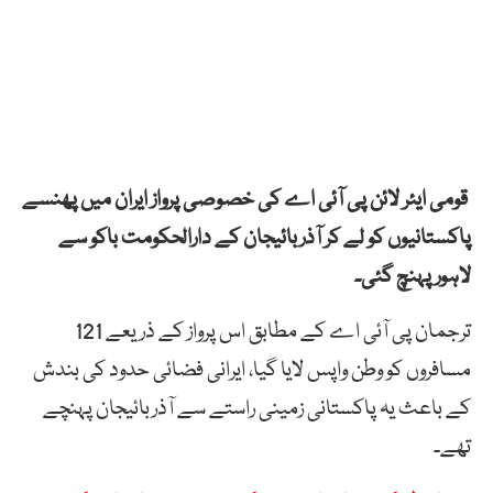
قومی ایئر لائن پی آئی اے کی خصوصی پرواز ایران میں پھنسے
پاکستانیوں کو لے کر آذربائیجان کے دارالحکومت باکو سے
لاہور پہنچ گئی۔
ترجمان پی آئی اے کے مطابق اس پرواز کے ذریعے 121
مسافروں کو وطن واپس لایا گیا، ایرانی فضائی حدود کی بندش
کے باعث یہ پاکستانی زمینی راستے سے آذربائیجان پہنچے
تھے۔