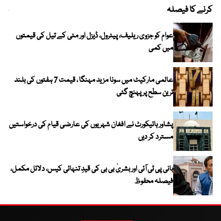
کرنے کا فیصلہ
چھی
عوام کو جزوی ریلیف، پیٹرول، ڈیزل اور مٹی کے تیل کی قیمتوں
میں کمی
عالمی مارکیٹ میں سونا مزید مہنگا ، قیمت 7 ہفتوں کی بلند
ترین سطح پر پہنچ گئی
پشاور ہائیکورٹ نے افغان شہریوں کی عارضی قیام کی درخواستیں
مسترد کر دیں
بانی پی ٹی آئی اور بشریٰ بی بی کی قیدِ تنہائی کیس، دلائل مکمل،
فیصلہ محفوظ