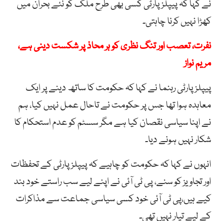
نے کہا کہ پیپلز پارٹی کسی بھی طرح ملک کو نئے بحران میں
کھڑا نہیں کرنا چاہتی۔
نفرت، تعصب اور تنگ نظری کو ہر محاذ پر شکست دینی ہے،
مریم نواز
پیپلز پارٹی رہنما نے کہا کہ حکومت کا ساتھ دینے پر ایک
معاہدہ ہوا تھا جس پر حکومت نے تاحال عمل نہیں کیا، ہم
نے اپنا سیاسی نقصان کیا ہے مگر سسٹم کو عدم استحکام کا
شکار نہیں ہونے دیا۔
انہوں نے کہا کہ حکومت کو چاہیے کہ پیپلز پارٹی کے تحفظات
اور تجاویز کو سنے، پی ٹی آئی نے اپنے لیے سب راستے خود بند
کیے ہیں،پی ٹی آئی خود کسی سیاسی جماعت سے مذاکرات
کے لیے تیار نہیں تھی۔