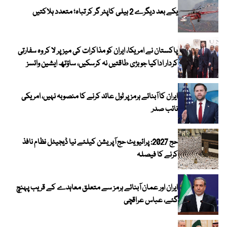
یکے بعد دیگرے 2 ہیلی کاپٹر گر کر تباہ؛ متعدد ہلاکتیں
پاکستان نے امریکا، ایران کو مذاکرات کی میز پر لا کر وہ سفارتی
کردار اداکیا جو بڑی طاقتیں نہ کرسکیں، ساؤتھ ایشین وائسز
ایران کا آبنائے ہرمز پر ٹول عائد کرنے کا منصوبہ نہیں، امریکی
نائب صدر
حج 2027: پرائیویٹ حج آپریشن کیلئے نیا ڈیجیٹل نظام نافذ
کرنے کا فیصلہ
ایران اور عمان آبنائے ہرمز سے متعلق معاہدے کے قریب پہنچ
گئے، عباس عراقچی