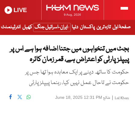
LIVE
9 Aug, 2026
صفحۂ اول
تازہ ترین
پاکستان
دنیا
ایران-اسرائیل جنگ
کھیل
انٹرٹینمنٹ
بجٹ میں تنخواہوں میں جتنا اضافہ ہوا ہے اس پر
پیپلزپارٹی کو اعتراض ہے، قمر زمان کائرہ
حکومت کا ساتھ دینے پر ایک معاہدہ ہوا تھا جس پر
حکومت نے تاحال عمل نہیں کیا، رہنما پیپلز پارٹی
|
شائع
June 18, 2025 12:31 PM
Lal Khan