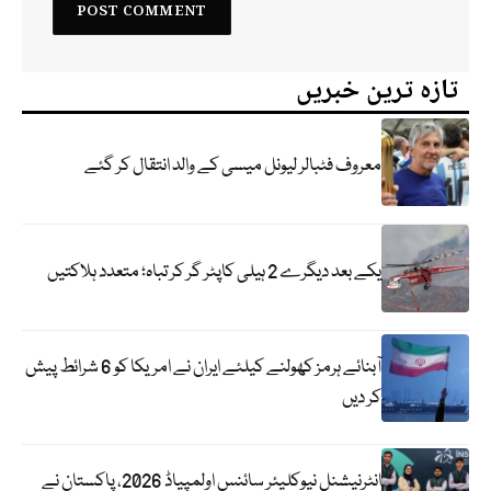
تازہ ترین خبریں
معروف فٹبالر لیونل میسی کے والد انتقال کر گئے
یکے بعد دیگرے 2 ہیلی کاپٹر گر کر تباہ؛ متعدد ہلاکتیں
آبنائے ہرمز کھولنے کیلئے ایران نے امریکا کو 6 شرائط پیش
کر دیں
انٹرنیشنل نیوکلیئر سائنس اولمپیاڈ 2026، پاکستان نے