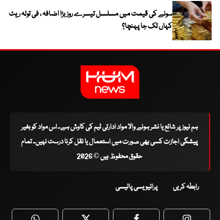
سونے کی قیمت میں مسلسل تیسرے روز بڑا اضافہ ، فی تولہ ریٹ
کہاں تک جا پہنچا؟
ہم نیوز پر شائع یا نشر ہونے والا مواد ادارتی ٹیم کی کاوش ہے۔ اس مواد کو بغیر
پیشگی اجازت کسی بھی صورت میں استعمال یا نقل کرنا درست نہیں۔ تمام
حقوق محفوظ ہیں © 2026
رابطہ کریں
پرائیویسی پالیسی