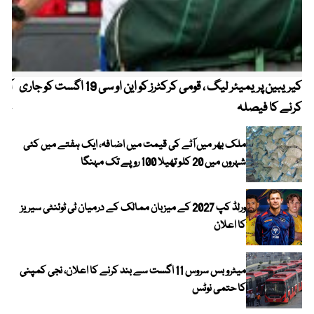
کیریبین پریمیئر لیگ ، قومی کرکٹرز کو این او سی 19 اگست کو جاری
آز
کرنے کا فیصلہ
چھی
ملک بھر میں آٹے کی قیمت میں اضافہ، ایک ہفتے میں کئی
شہروں میں 20 کلو تھیلا 100 روپے تک مہنگا
ورلڈ کپ 2027 کے میزبان ممالک کے درمیان ٹی ٹوئنٹی سیریز
کا اعلان
میٹرو بس سروس 11 اگست سے بند کرنے کا اعلان، نجی کمپنی
کا حتمی نوٹس