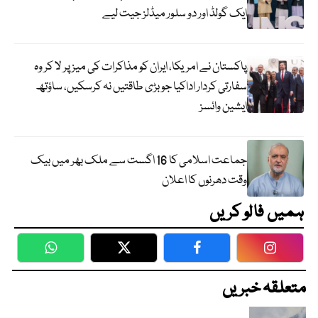
ایک گولڈ اور دو سلور میڈلز جیت لیے
پاکستان نے امریکا، ایران کو مذاکرات کی میز پر لا کر وہ
سفارتی کردار اداکیا جو بڑی طاقتیں نہ کرسکیں، ساؤتھ
ایشین وائسز
جماعت اسلامی کا 16 اگست سے ملک بھر میں بیک
وقت دھرنوں کا اعلان
ہمیں فالو کریں
WhatsApp
Twitter
Facebook
Faceboo
متعلقہ خبریں