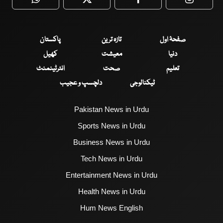
WhatsApp
Twitter
Facebook
Faceboo
صفحۂ اول
تازہ ترین
پاکستان
دنیا
معیشت
کھیل
تعلیم
صحت
انٹرٹینمنٹ
ٹیکنالوجی
دلچسپ و عجیب
Pakistan News in Urdu
Sports News in Urdu
Business News in Urdu
Tech News in Urdu
Entertainment News in Urdu
Health News in Urdu
Hum News English