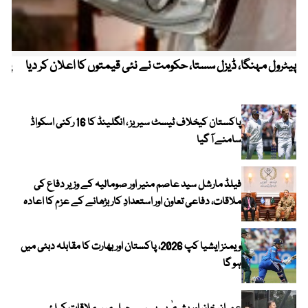
پیٹرول مہنگا، ڈیزل سستا، حکومت نے نئی قیمتوں کا اعلان کر دیا
پنج
پاکستان کیخلاف ٹیسٹ سیریز ، انگلینڈ کا 16 رکنی اسکواڈ
سامنے آ گیا
فیلڈ مارشل سید عاصم منیر اور صومالیہ کے وزیر دفاع کی
ملاقات، دفاعی تعاون اور استعدادِ کار بڑھانے کے عزم کا اعادہ
ویمنز ایشیا کپ 2026، پاکستان اور بھارت کا مقابلہ دبئی میں
ہو گا