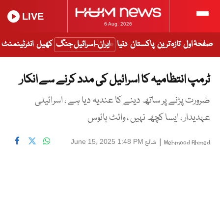
LIVE
6 Aug, 2026
صفحۂ اول
تازہ ترین
پاکستان
دنیا
ایران-اسرائیل جنگ
کھیل
انٹرٹینمنٹ
ٹرمپ انتظامیہ کا اسرائیل کی مدد کرنے سے انکار
ضرورت پڑنے پر ساتھ دینے کا عندیہ دیا ہے ، اسرائیلی
عہدیدار ، ایسا کچھ نہیں ، وائٹ ہائوس
|
شائع
June 15, 2025 1:48 PM
Mehmood Ahmed