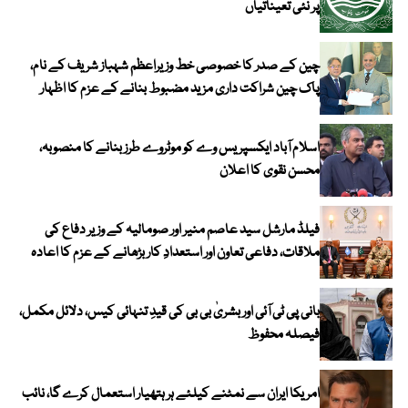
پر نئی تعیناتیاں
چین کے صدر کا خصوصی خط وزیراعظم شہباز شریف کے نام،
پاک چین شراکت داری مزید مضبوط بنانے کے عزم کا اظہار
اسلام آباد ایکسپریس وے کو موٹروے طرز بنانے کا منصوبہ،
محسن نقوی کا اعلان
فیلڈ مارشل سید عاصم منیر اور صومالیہ کے وزیر دفاع کی
ملاقات، دفاعی تعاون اور استعدادِ کار بڑھانے کے عزم کا اعادہ
بانی پی ٹی آئی اور بشریٰ بی بی کی قیدِ تنہائی کیس، دلائل مکمل،
فیصلہ محفوظ
امریکا ایران سے نمٹنے کیلئے ہر ہتھیار استعمال کرے گا، نائب