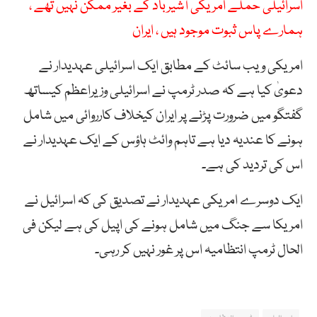
اسرائیلی حملے امریکی آشیرباد کے بغیر ممکن نہیں تھے ،
ہمارے پاس ثبوت موجود ہیں ، ایران
امریکی ویب سائٹ کے مطابق ایک اسرائیلی عہدیدار نے
دعویٰ کیا ہے کہ صدر ٹرمپ نے اسرائیلی وزیراعظم کیساتھ
گفتگو میں ضرورت پڑنے پر ایران کیخلاف کارروائی میں شامل
ہونے کا عندیہ دیا ہے تاہم وائٹ ہاؤس کے ایک عہدیدار نے
اس کی تردید کی ہے۔
ایک دوسرے امریکی عہدیدار نے تصدیق کی کہ اسرائیل نے
امریکا سے جنگ میں شامل ہونے کی اپیل کی ہے لیکن فی
الحال ٹرمپ انتظامیہ اس پر غور نہیں کر رہی۔