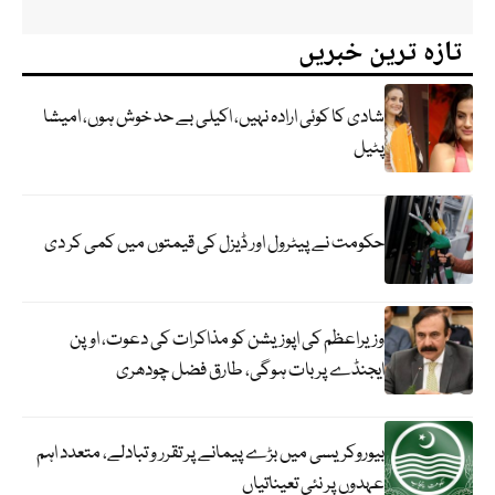
تازہ ترین خبریں
شادی کا کوئی ارادہ نہیں، اکیلی بے حد خوش ہوں، امیشا
پٹیل
حکومت نے پیٹرول اور ڈیزل کی قیمتوں میں کمی کر دی
وزیراعظم کی اپوزیشن کو مذاکرات کی دعوت، اوپن
ایجنڈے پر بات ہوگی، طارق فضل چودھری
بیوروکریسی میں بڑے پیمانے پر تقرر و تبادلے، متعدد اہم
عہدوں پر نئی تعیناتیاں