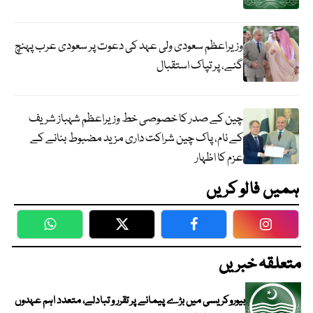
وزیراعظم سعودی ولی عہد کی دعوت پر سعودی عرب پہنچ
گئے، پر تپاک استقبال
چین کے صدر کا خصوصی خط وزیراعظم شہباز شریف
کے نام، پاک چین شراکت داری مزید مضبوط بنانے کے
عزم کا اظہار
ہمیں فالو کریں
WhatsApp
Twitter
Facebook
Faceboo
متعلقہ خبریں
بیوروکریسی میں بڑے پیمانے پر تقرر و تبادلے، متعدد اہم عہدوں