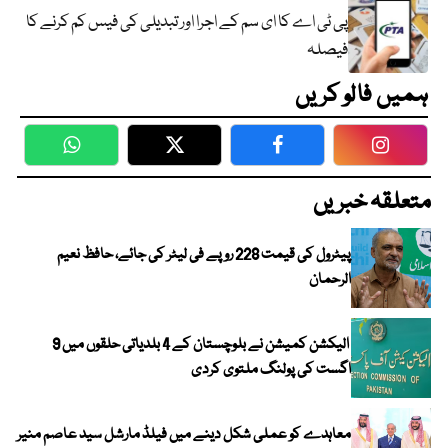
پی ٹی اے کا ای سم کے اجرا اور تبدیلی کی فیس کم کرنے کا
فیصلہ
ہمیں فالو کریں
WhatsApp
Twitter
Facebook
Faceboo
متعلقہ خبریں
پیٹرول کی قیمت 228 روپے فی لیٹر کی جائے، حافظ نعیم
الرحمان
الیکشن کمیشن نے بلوچستان کے 4 بلدیاتی حلقوں میں 9
اگست کی پولنگ ملتوی کردی
معاہدے کو عملی شکل دینے میں فیلڈ مارشل سید عاصم منیر