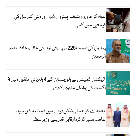
عوام کو جزوی ریلیف، پیٹرول، ڈیزل اور مٹی کے تیل کی
قیمتوں میں کمی
پیٹرول کی قیمت 228 روپے فی لیٹر کی جائے، حافظ نعیم
الرحمان
الیکشن کمیشن نے بلوچستان کے 4 بلدیاتی حلقوں میں 9
اگست کی پولنگ ملتوی کردی
معاہدے کو عملی شکل دینے میں فیلڈ مارشل سید
عاصم منیر کا کردار قابل قدر ہے، وزیراعظم