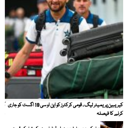
کیریبین پریمیئر لیگ ، قومی کرکٹرز کو این او سی 19 اگست کو جاری
آز
کرنے کا فیصلہ
چھی