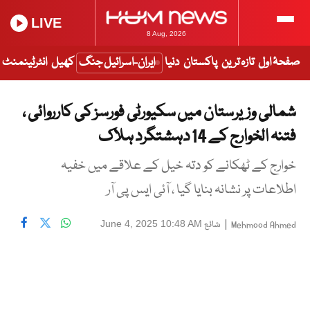
LIVE
8 Aug, 2026
صفحۂ اول
تازہ ترین
پاکستان
دنیا
ایران-اسرائیل جنگ
کھیل
انٹرٹینمنٹ
شمالی وزیرستان میں سکیورٹی فورسز کی کارروائی ،
فتنہ الخوارج کے 14 دہشتگرد ہلاک
خوارج کے ٹھکانے کو دتہ خیل کے علاقے میں خفیہ
اطلاعات پر نشانہ بنایا گیا ، آئی ایس پی آر
|
شائع
June 4, 2025 10:48 AM
Mehmood Ahmed