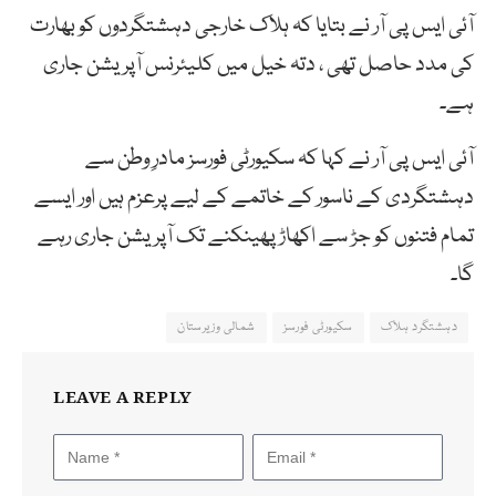
آئی ایس پی آر نے بتایا کہ ہلاک خارجی دہشتگردوں کو بھارت
کی مدد حاصل تھی ، دتہ خیل میں کلیئرنس آپریشن جاری
ہے۔
آئی ایس پی آر نے کہا کہ سکیورٹی فورسز مادرِ وطن سے
دہشتگردی کے ناسور کے خاتمے کے لیے پرعزم ہیں اور ایسے
تمام فتنوں کو جڑ سے اکھاڑ پھینکنے تک آپریشن جاری رہے
گا۔
دہشتگرد ہلاک
سکیورٹی فورسز
شمالی وزیرستان
LEAVE A REPLY