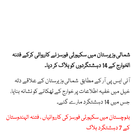
شمالی وزیرستان میں سکیورٹی فورسز نے کارروائی کرکے فتنہ
الخوارج کے 14 دہشتگردوں کو ہلاک کر دیا۔
آئی ایس پی آر کے مطابق شمالی وزیرستان کے علاقے دتہ
خیل میں خفیہ اطلاعات پر خوارج کے ٹھکانے کو نشانہ بنایا،
جس میں 14 دہشتگرد مارے گئے۔
بلوچستان میں سکیورٹی فورسز کی کارروائیاں ، فتنہ الہندوستان
کے 7 دہشتگرد ہلاک