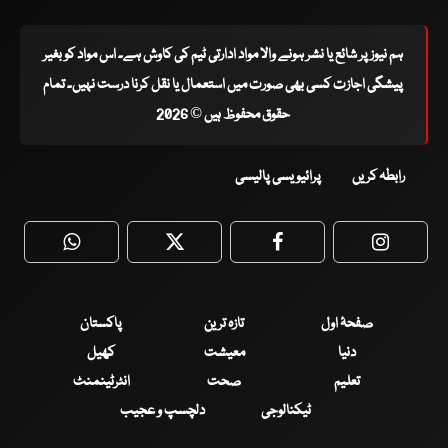
ہم نیوز پر شائع یا نشر ہونے والا مواد ادارتی ٹیم کی کاوش ہے۔ اس مواد کو بغیر
پیشگی اجازت کسی بھی صورت میں استعمال یا نقل کرنا درست نہیں۔ تمام
حقوق محفوظ ہیں © 2026
رابطہ کریں
پرائیویسی پالیسی
WhatsApp
Twitter
Facebook
Faceboo
صفحۂ اول
تازہ ترین
پاکستان
دنیا
معیشت
کھیل
تعلیم
صحت
انٹرٹینمنٹ
ٹیکنالوجی
دلچسپ و عجیب