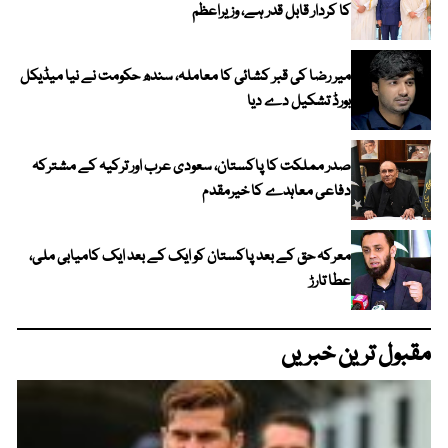
کا کردار قابل قدر ہے، وزیراعظم
میر رضا کی قبر کشائی کا معاملہ، سندھ حکومت نے نیا میڈیکل
بورڈ تشکیل دے دیا
صدر مملکت کا پاکستان، سعودی عرب اور ترکیہ کے مشترکہ
دفاعی معاہدے کا خیرمقدم
معرکہ حق کے بعد پاکستان کو ایک کے بعد ایک کامیابی ملی،
عطا تارڑ
مقبول ترین خبریں