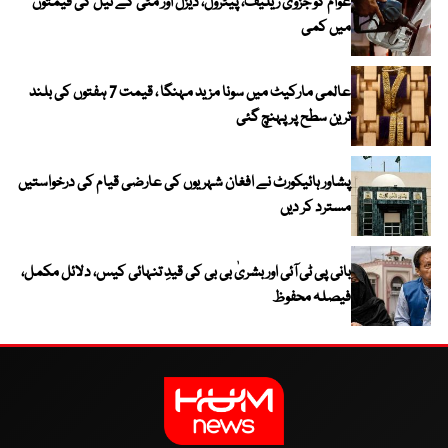
عوام کو جزوی ریلیف، پیٹرول، ڈیزل اور مٹی کے تیل کی قیمتوں
میں کمی
عالمی مارکیٹ میں سونا مزید مہنگا ، قیمت 7 ہفتوں کی بلند
ترین سطح پر پہنچ گئی
پشاور ہائیکورٹ نے افغان شہریوں کی عارضی قیام کی درخواستیں
مسترد کر دیں
بانی پی ٹی آئی اور بشریٰ بی بی کی قیدِ تنہائی کیس، دلائل مکمل،
فیصلہ محفوظ