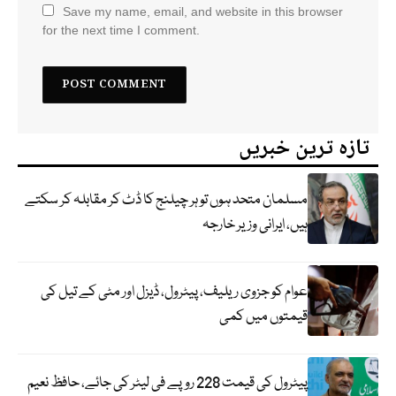
Save my name, email, and website in this browser
for the next time I comment.
تازہ ترین خبریں
مسلمان متحد ہوں تو ہر چیلنج کا ڈٹ کر مقابلہ کر سکتے
ہیں، ایرانی وزیر خارجہ
عوام کو جزوی ریلیف، پیٹرول، ڈیزل اور مٹی کے تیل کی
قیمتوں میں کمی
پیٹرول کی قیمت 228 روپے فی لیٹر کی جائے، حافظ نعیم