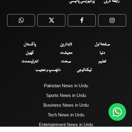
رابطہ کریں
پرائیویسی پالیسی
WhatsApp
Twitter
Facebook
Faceboo
صفحۂ اول
تازہ ترین
پاکستان
دنیا
معیشت
کھیل
تعلیم
صحت
انٹرٹینمنٹ
ٹیکنالوجی
دلچسپ و عجیب
Pakistan News in Urdu
Sports News in Urdu
Business News in Urdu
Tech News in Urdu
Entertainment News in Urdu