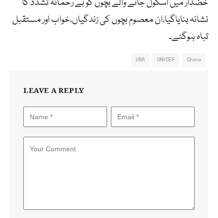
خضدار میں اسکول جانے والے بچوں کو بے رحمانہ تشدد کا
نشانہ بنایاگیا،ان معصوم بچوں کی زندگیاں،خواب اور مستقبل
تباہ ہوگئے۔
USA
UNICEF
China
LEAVE A REPLY