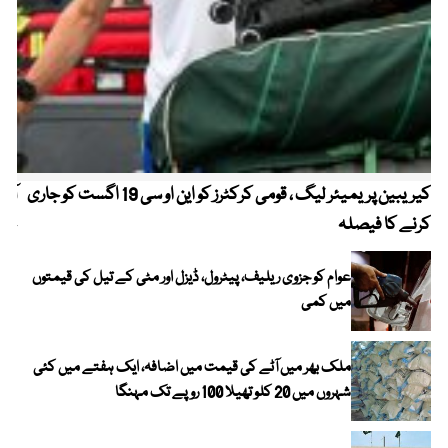
کیریبین پریمیئر لیگ ، قومی کرکٹرز کو این او سی 19 اگست کو جاری
آز
کرنے کا فیصلہ
چھی
عوام کو جزوی ریلیف، پیٹرول، ڈیزل اور مٹی کے تیل کی قیمتوں
میں کمی
ملک بھر میں آٹے کی قیمت میں اضافہ، ایک ہفتے میں کئی
شہروں میں 20 کلو تھیلا 100 روپے تک مہنگا