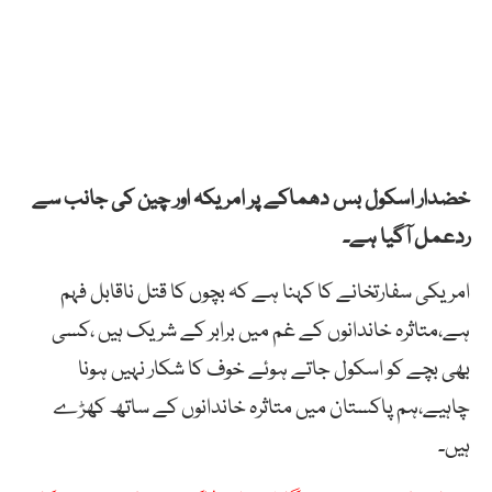
خضدار اسکول بس دھماکے پر امریکہ اور چین کی جانب سے
ردعمل آگیا ہے۔
امریکی سفارتخانے کا کہنا ہے کہ بچوں کا قتل ناقابل فہم
ہے،متاثرہ خاندانوں کے غم میں برابر کے شریک ہیں ،کسی
بھی بچے کو اسکول جاتے ہوئے خوف کا ‌‌شکار نہیں ہونا
چاہیے،ہم پاکستان میں متاثرہ خاندانوں کے ساتھ کھڑے
ہیں۔