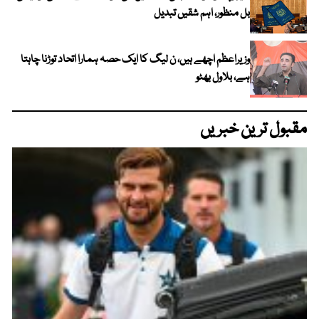
بل منظور، اہم شقیں تبدیل
وزیراعظم اچھے ہیں، ن لیگ کا ایک حصہ ہمارا اتحاد توڑنا چاہتا
ہے، بلاول بھٹو
مقبول ترین خبریں