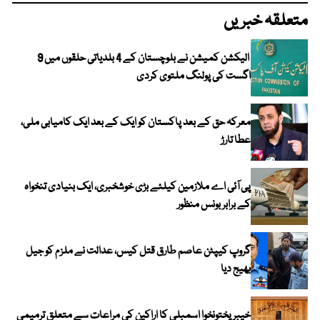
متعلقہ خبریں
الیکشن کمیشن نے بلوچستان کے 4 بلدیاتی حلقوں میں 9
اگست کی پولنگ ملتوی کردی
معرکہ حق کے بعد پاکستان کو ایک کے بعد ایک کامیابی ملی،
عطا تارڑ
پی آئی اے ملازمین کیلئے بڑی خوشخبری، ایک بنیادی تنخواہ
کے برابر بونس منظور
گروپ کیپٹن عاصم طارق قتل کیس، عدالت نے ملزم کو جیل
بھیج دیا
خیبرپختونخوا اسمبلی کا اراکین کی مراعات سے متعلق ترمیمی