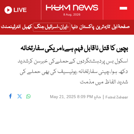
LIVE
8 Aug, 2026
صفحۂ اول
تازہ ترین
پاکستان
دنیا
ایران-اسرائیل جنگ
کھیل
انٹرٹینمنٹ
بچوں کا قتل ناقابل فہم ہے،امریکی سفارتخانہ
اسکول بس پردہشتگردوں کےحملےکی خبرسن کرشدید
دکھ ہوا،چینی سفارتخانہ ،یونیسیف کی بھی حملے کی
شدید الفاظ میں مذمت
|
شائع
May 21, 2025 8:09 PM
Faisal Zaheer