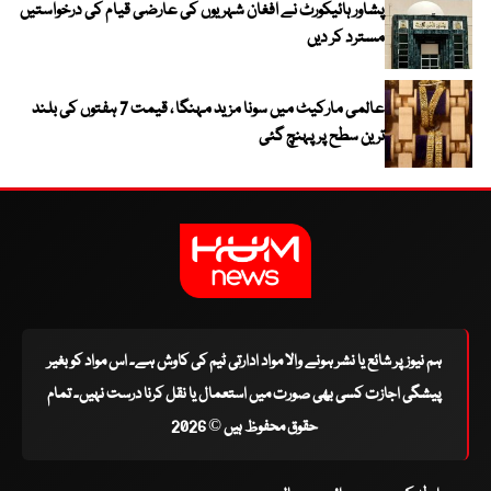
پشاور ہائیکورٹ نے افغان شہریوں کی عارضی قیام کی درخواستیں
مسترد کر دیں
عالمی مارکیٹ میں سونا مزید مہنگا ، قیمت 7 ہفتوں کی بلند
ترین سطح پر پہنچ گئی
ہم نیوز پر شائع یا نشر ہونے والا مواد ادارتی ٹیم کی کاوش ہے۔ اس مواد کو بغیر
پیشگی اجازت کسی بھی صورت میں استعمال یا نقل کرنا درست نہیں۔ تمام
حقوق محفوظ ہیں © 2026