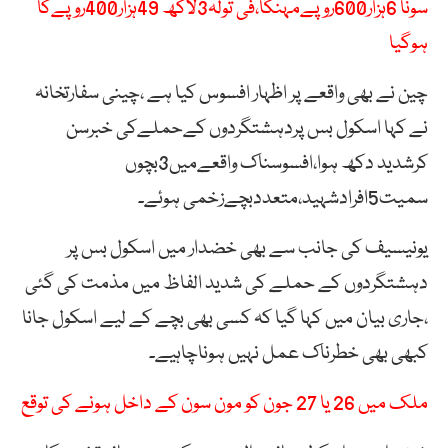
سونا 6ہزار600روپےمہنگا،فی تولہ3لاکھ 49ہزار400روپےکا
ہوگیا
چین نے بھی واقعے پر اظہار افسوس کیا ہے ،چینی سفارتخانہ
نے کہا اسکول بس پردہشتگردوں کےحملےکی خبرسن
کرشدید دکھ ہوا،افسوسناک واقعےمیں3بچوں
سمیت5افرادشہید،متعددبچےزخمی ہوئے۔
یونیسیف کی جانب سے بھی خضدار میں اسکول بس پر
دہشتگردوں کے حملے کی شدید الفاظ میں مذمت کی گئی
،جاری بیان میں کہا گیا کہ کسی بھی بچے کے لیے اسکول جانا
کبھی بھی خطرناک عمل نہیں ہوناچاہیے۔
ملک میں 26 یا 27 جون کو مون سون کے داخل ہونے کی توقع