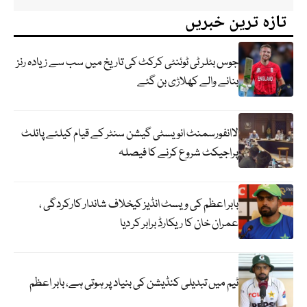
تازہ ترین خبریں
جوس بٹلر ٹی ٹوئنٹی کرکٹ کی تاریخ میں سب سے زیادہ رنز
بنانے والے کھلاڑی بن گئے
لاانفورسمنٹ انویسٹی گیشن سنٹر کے قیام کیلئے پائلٹ
پراجیکٹ شروع کرنے کا فیصلہ
بابر اعظم کی ویسٹ انڈیز کیخلاف شاندار کارکردگی ،
عمران خان کا ریکارڈ برابر کر دیا
ٹیم میں تبدیلی کنڈیشن کی بنیاد پر ہوتی ہے، بابر اعظم