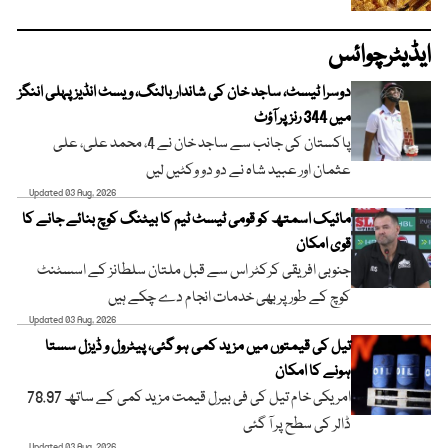
ایڈیٹرچوائس
دوسرا ٹیسٹ، ساجد خان کی شاندار بالنگ، ویسٹ انڈیز پہلی اننگز
میں 344 رنز پر آؤٹ
پاکستان کی جانب سے ساجد خان نے 4، محمد علی، علی
عثمان اور عبید شاہ نے دو دو وکٹیں لیں
Updated 03 Aug, 2026
مائیک اسمتھ کو قومی ٹیسٹ ٹیم کا بیٹنگ کوچ بنائے جانے کا
قوی امکان
جنوبی افریقی کرکٹر اس سے قبل ملتان سلطانز کے اسسٹنٹ
کوچ کے طور پر بھی خدمات انجام دے چکے ہیں
Updated 03 Aug, 2026
تیل کی قیمتوں میں مزید کمی ہو گئی، پیٹرول و ڈیزل سستا
ہونے کا امکان
امریکی خام تیل کی فی بیرل قیمت مزید کمی کے ساتھ 78.97
ڈالر کی سطح پر آ گئی
Updated 03 Aug, 2026