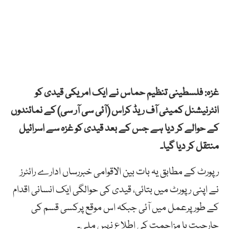
غزہ: فلسطینی تنظیم حماس نے ایک امریکی قیدی کو
انٹرنیشنل کمیٹی آف ریڈ کراس (آئی سی آر سی) کے نمائندوں
کے حوالے کر دیا ہے جس کے بعد قیدی کو غزہ سے اسرائیل
منتقل کر دیا گیا۔
رپورٹ کے مطابق یہ بات بین الاقوامی خبررساں ادارے رائٹرز
نے اپنی رپورٹ میں بتائی، قیدی کی حوالگی ایک انسانی اقدام
کے طورپرعمل میں آئی جبکہ اس موقع پرکسی قسم کی
جارحیت یا مزاحمت کی اطلاع نہیں ملی۔