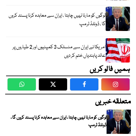
لوگوں کو مارنا نہیں چاہتا ، ایران سے معاہدہ کرنا پسند کروں
گا ، ڈونلڈ ٹرمپ
امریکا نے ایران سے منسلک 3 کمپنیوں اور 2 طیاروں پر
عائد پابندیاں ختم کر دیں
ہمیں فالو کریں
WhatsApp
Twitter
Facebook
Faceboo
متعلقہ خبریں
لوگوں کو مارنا نہیں چاہتا ، ایران سے معاہدہ کرنا پسند کروں گا ،
ڈونلڈ ٹرمپ