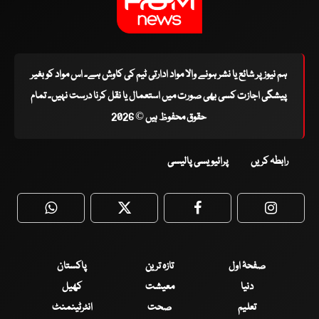
ہم نیوز پر شائع یا نشر ہونے والا مواد ادارتی ٹیم کی کاوش ہے۔ اس مواد کو بغیر
پیشگی اجازت کسی بھی صورت میں استعمال یا نقل کرنا درست نہیں۔ تمام
حقوق محفوظ ہیں © 2026
رابطہ کریں
پرائیویسی پالیسی
WhatsApp
Twitter
Facebook
Faceboo
صفحۂ اول
تازہ ترین
پاکستان
دنیا
معیشت
کھیل
تعلیم
صحت
انٹرٹینمنٹ