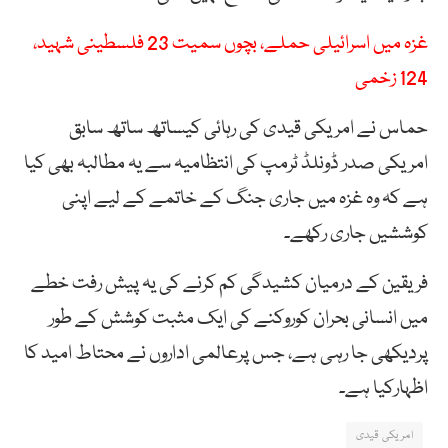
غزہ میں اسرائیلی حملے، بچوں سمیت 23 فلسطینی شہید،
124 زخمی
حماس نے امریکی قیدی کی رہائی کیساتھ ساتھ سابق
امریکی صدر ڈونلڈ ٹرمپ کی انتظامیہ سے یہ مطالبہ بھی کیا
ہے کہ وہ غزہ میں جاری جنگ کے خاتمے کے لیے اپنی
کوششیں جاری رکھے۔
فریقین کے درمیان کشیدگی کم کرنے کی یہ پیش رفت خطے
میں انسانی بحران کوروکنے کی ایک مثبت کوشش کے طور
پردیکھی جا رہی ہے، جس پرعالمی اداروں نے محتاط امید کا
اظہارکیا ہے۔
امریکی قیدی