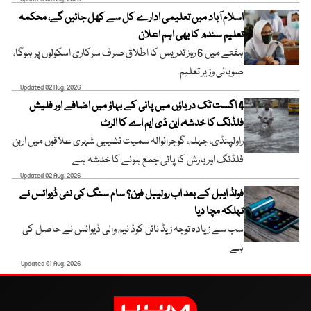
اسلام آباد میں تعلیمی ادارے کل سے کھل جائیں گے، محکمہ
تعلیم سندھ کا بھی اہم اعلان
ہفتے میں 6 روز تدریس کا اطلاق صرف سرکاری اسکولوں پر ہوگا،
صوبائی وزیر تعلیم
Updated 02 Aug, 2026
4 اگست تک دریاؤں میں پانی کے بہاؤ میں اضافے اور فلیش
فلڈنگ کا خدشہ، این ڈی ایم اے کا الرٹ
راولپنڈی، جہلم، گوجرانوالہ سمیت نشیبی شہری علاقوں میں اربن
فلڈنگ اور بارش کا پانی جمع ہونے کا خدشہ ہے
Updated 02 Aug, 2026
فولڈ ایبل کے بعد اب رولیبل فون؟ سام سنگ کی نئی ڈیوائس نے
تہلکہ مچا دیا
سب سے زیادہ توجہ زیڈ نائن کوڈ نیم والی ڈیوائس نے حاصل کی
ہے
Updated 01 Aug, 2026