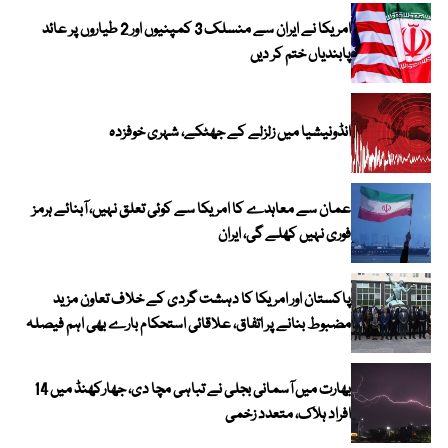
امریکا نے ایران سے منسلک 3 کمپنیوں اور 2 طیاروں پر عائد
پابندیاں ختم کر دیں
انڈونیشیا میں زلزلے کے جھٹکے، شہری خوفزدہ
عمان سے معاہدے کا امریکا سے کوئی تعلق نہیں، آبنائے ہرمز
فوری نہیں کھلے گی، ایران
پاکستان اور امریکا کا دہشت گردی کے خلاف تعاون مزید
مضبوط بنانے پر اتفاق، علاقائی استحکام بارے بھی اہم فیصلہ
بھارت میں آسمانی بجلی نے تباہی مچا دی، جھارکھنڈ میں 14
افراد ہلاک، متعدد زخمی