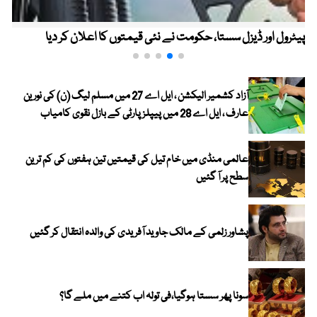
پیٹرول اور ڈیزل سستا، حکومت نے نئی قیمتوں کا اعلان کر دیا
آزاد کشمیر الیکشن ، ایل اے 27 میں مسلم لیگ (ن) کی نورین
عارف ، ایل اے 28 میں پیپلز پارٹی کے بازل نقوی کامیاب
عالمی منڈی میں خام تیل کی قیمتیں تین ہفتوں کی کم ترین
سطح پر آ گئیں
پشاور زلمی کے مالک جاوید آفریدی کی والدہ انتقال کر گئیں
سونا پھر سستا ہوگیا،فی تولہ اب کتنے میں ملے گا؟