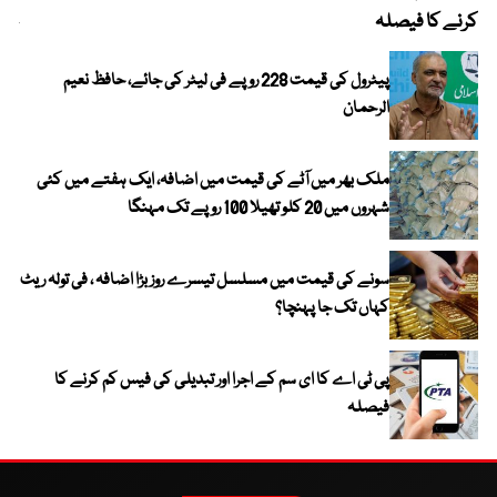
کرنے کا فیصلہ
چھی
پیٹرول کی قیمت 228 روپے فی لیٹر کی جائے، حافظ نعیم
الرحمان
ملک بھر میں آٹے کی قیمت میں اضافہ، ایک ہفتے میں کئی
شہروں میں 20 کلو تھیلا 100 روپے تک مہنگا
سونے کی قیمت میں مسلسل تیسرے روز بڑا اضافہ ، فی تولہ ریٹ
کہاں تک جا پہنچا؟
پی ٹی اے کا ای سم کے اجرا اور تبدیلی کی فیس کم کرنے کا
فیصلہ