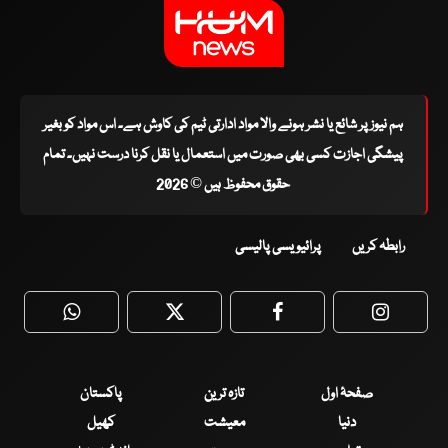
ہم نیوز پر شائع یا نشر ہونے والا مواد ادارتی ٹیم کی کاوش ہے۔ اس مواد کو بغیر
پیشگی اجازت کسی بھی صورت میں استعمال یا نقل کرنا درست نہیں۔ تمام
حقوق محفوظ ہیں © 2026
رابطہ کریں
پرائیویسی پالیسی
WhatsApp
Twitter
Facebook
Faceboo
صفحۂ اول
تازہ ترین
پاکستان
دنیا
معیشت
کھیل