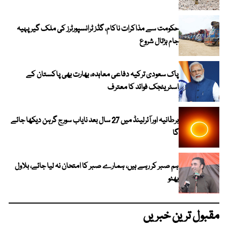
حکومت سے مذاکرات ناکام، گڈز ٹرانسپورٹرز کی ملک گیر پہیہ
جام ہڑتال شروع
پاک سعودی ترکیہ دفاعی معاہدہ، بھارت بھی پاکستان کے
اسٹریٹجک فوائد کا معترف
برطانیہ اور آئرلینڈ میں 27 سال بعد نایاب سورج گرہن دیکھا جائے
گا
ہم صبر کر رہے ہیں، ہمارے صبر کا امتحان نہ لیا جائے، بلاول
بھٹو
مقبول ترین خبریں