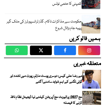
کمپنی کا حتمی نوٹس
حکومت سے مذاکرات ناکام، گڈز ٹرانسپورٹرز کی ملک گیر
پہیہ جام ہڑتال شروع
ہمیں فالو کریں
WhatsApp
Twitter
Facebook
Faceboo
متعلقہ خبریں
میر رضا علی کیس: دوسری پوسٹ مارٹم رپورٹ میں تشدد اور
گولی لگنے کے اہم شواہد سامنے آگئے
حج 2027: پرائیویٹ حج آپریشن کیلئے نیا ڈیجیٹل نظام نافذ
کرنے کا فیصلہ