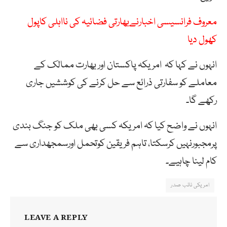
معروف فرانسیسی اخبارنےبھارتی فضائیہ کی نااہلی کاپول
کھول دیا
انہوں نے کہا کہ امریکہ پاکستان اور بھارت ممالک کے
معاملے کو سفارتی ذرائع سے حل کرنے کی کوششیں جاری
رکھے گا۔
انہوں نے واضح کیا کہ امریکہ کسی بھی ملک کو جنگ بندی
پرمجبورنہیں کرسکتا، تاہم فریقین کوتحمل اورسمجھداری سے
کام لینا چاہیے۔
امریکی نائب صدر
LEAVE A REPLY