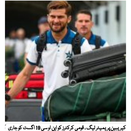
کیریبین پریمیئر لیگ ، قومی کرکٹرز کو این او سی 19 اگست کو جاری
آز