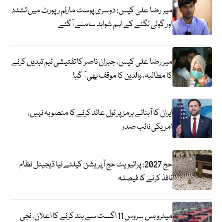
میر رضا علی کیس: دوسری پوسٹ مارٹم رپورٹ میں تشدد
اور گولی لگنے کے اہم شواہد سامنے آگئے
میر رضا علی کیس، جبران ناصر کا تفتیشی ٹیم تبدیل کرنے
کا مطالبہ، والدین کا موقف بھی آ گیا
ایران کا آبنائے ہرمز پر ٹول عائد کرنے کا منصوبہ نہیں،
امریکی نائب صدر
حج 2027: پرائیویٹ حج آپریشن کیلئے نیا ڈیجیٹل نظام
نافذ کرنے کا فیصلہ
میٹرو بس سروس 11 اگست سے بند کرنے کا اعلان، نجی