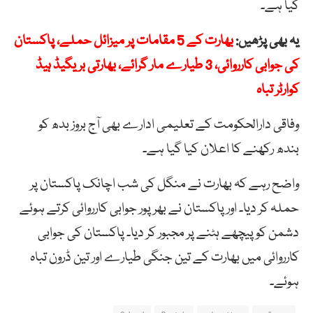
کیا ہے۔
یہ بھی پڑھیں:
بھارت کے 5 مقامات پر میزائل حملے، پاکستان
کی جوابی کارروائی، 3 طیارے مار گرائے، بھارتی بریگیڈ ہیڈ
کوارٹر تباہ
وفاقی دارالحکومت کے تعلیمی ادارے بھی آج بروز بدھ کو
بندھ رکھنے کا اعلان کیا گیا ہے۔
واضح رہے کہ بھارت نے منگل کی شب اچانک پاکستان پر
حملہ کر دیا۔ اور پاکستان نے بھرپور جوابی کارروائی کرتے ہوئے
دشمن کو پیچھے ہٹنے پر مجبور کر دیا۔ پاکستان کی جوابی
کارروائی میں بھارت کے تین جنگی طیارے اور تین ڈرون تباہ
ہوئے۔