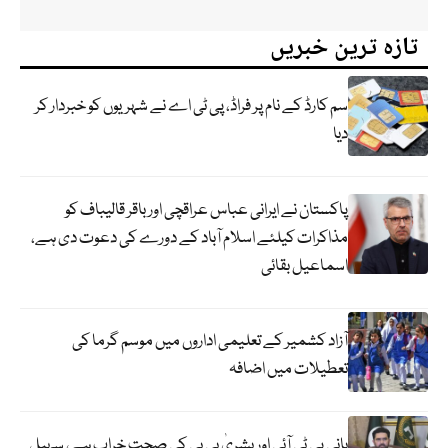
تازہ ترین خبریں
سم کارڈ کے نام پر فراڈ، پی ٹی اے نے شہریوں کو خبردار کر
دیا
پاکستان نے ایرانی عباس عراقچی اورباقر قالیباف کو
مذاکرات کیلئے اسلام آباد کے دورے کی دعوت دی ہے،
اسماعیل بقائی
آزاد کشمیر کے تعلیمی اداروں میں موسم گرما کی
تعطیلات میں اضافہ
بانی پی ٹی آئی اور بشریٰ بی بی کی صحت خراب ہے، سہیل