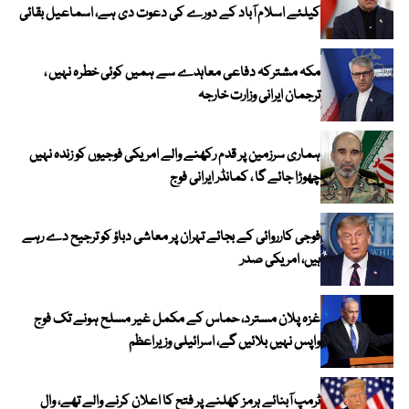
کیلئے اسلام آباد کے دورے کی دعوت دی ہے، اسماعیل بقائی
مکہ مشترکہ دفاعی معاہدے سے ہمیں کوئی خطرہ نہیں ،
ترجمان ایرانی وزارت خارجہ
ہماری سرزمین پر قدم رکھنے والے امریکی فوجیوں کو زندہ نہیں
چھوڑا جائے گا ، کمانڈر ایرانی فوج
فوجی کارروائی کے بجائے تہران پر معاشی دباؤ کو ترجیح دے رہے
ہیں، امریکی صدر
غزہ پلان مسترد، حماس کے مکمل غیر مسلح ہونے تک فوج
واپس نہیں بلائیں گے، اسرائیلی وزیراعظم
ٹرمپ آبنائے ہرمز کھلنے پر فتح کا اعلان کرنے والے تھے، وال