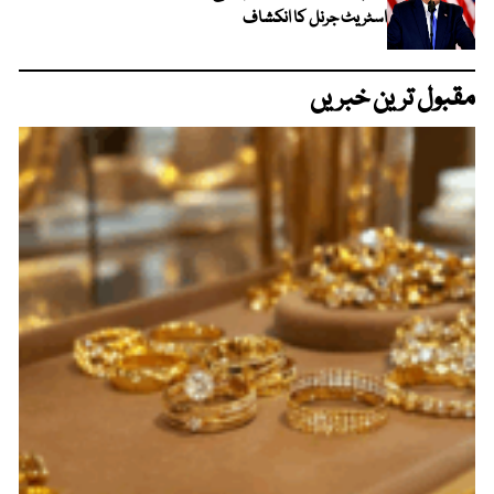
اسٹریٹ جرنل کا انکشاف
مقبول ترین خبریں