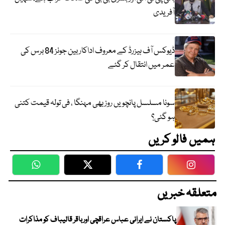
آفریدی
ڈیوکس آف ہیزرڈ کے معروف اداکار بین جونز 84 برس کی
عمر میں انتقال کر گئے
سونا مسلسل پانچویں روز بھی مہنگا ، فی تولہ قیمت کتنی
ہو گئی؟
ہمیں فالو کریں
WhatsApp
Twitter
Facebook
Faceboo
متعلقہ خبریں
پاکستان نے ایرانی عباس عراقچی اورباقر قالیباف کو مذاکرات