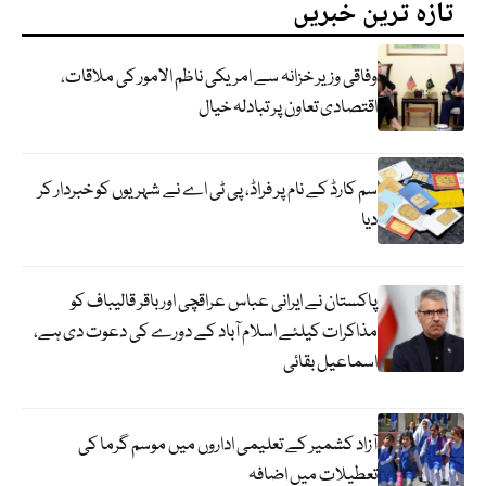
تازہ ترین خبریں
وفاقی وزیر خزانہ سے امریکی ناظم الامور کی ملاقات،
اقتصادی تعاون پر تبادلہ خیال
سم کارڈ کے نام پر فراڈ، پی ٹی اے نے شہریوں کو خبردار کر
دیا
پاکستان نے ایرانی عباس عراقچی اورباقر قالیباف کو
مذاکرات کیلئے اسلام آباد کے دورے کی دعوت دی ہے،
اسماعیل بقائی
آزاد کشمیر کے تعلیمی اداروں میں موسم گرما کی
تعطیلات میں اضافہ