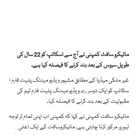
مائیکرو سافٹ کمپنی نے آج سے اسکائپ کو 22 سال کی
طویل سروس کے بعد بند کرنے کا فیصلہ کیا ہے۔
غیر ملکی میڈیا کے مطابق مشہور ویڈیو میٹنگ پلیٹ فارم ا
سکائپ کو ایک دوسرے ویڈیو میٹنگ پلیٹ فارم ٹیم کی
مقبولیت کے بعد بند کرنے کا فیصلہ کیا۔
مائیکرو سافٹ کمپنی نے کہا کہ کمپنی اب اپنی تمام تر توجہ
ٹیم پر مرکوز کرنا چاہتی ہے، مائیکروسافٹ کے ایک اعلی