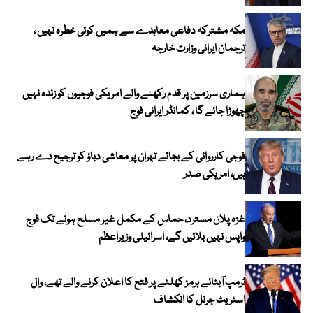
مکہ مشترکہ دفاعی معاہدے سے ہمیں کوئی خطرہ نہیں ،
ترجمان ایرانی وزارت خارجہ
ہماری سرزمین پر قدم رکھنے والے امریکی فوجیوں کو زندہ نہیں
چھوڑا جائے گا ، کمانڈر ایرانی فوج
فوجی کارروائی کے بجائے تہران پر معاشی دباؤ کو ترجیح دے رہے
ہیں، امریکی صدر
غزہ پلان مسترد، حماس کے مکمل غیر مسلح ہونے تک فوج
واپس نہیں بلائیں گے، اسرائیلی وزیراعظم
ٹرمپ آبنائے ہرمز کھلنے پر فتح کا اعلان کرنے والے تھے، وال
اسٹریٹ جرنل کا انکشاف