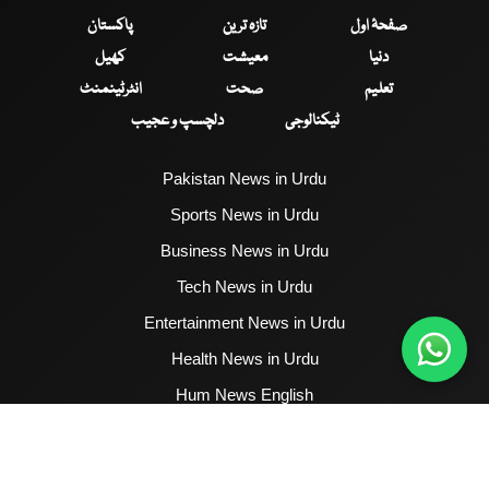
صفحۂ اول
تازہ ترین
پاکستان
دنیا
معیشت
کھیل
تعلیم
صحت
انٹرٹینمنٹ
ٹیکنالوجی
دلچسپ و عجیب
Pakistan News in Urdu
Sports News in Urdu
Business News in Urdu
Tech News in Urdu
Entertainment News in Urdu
Health News in Urdu
Hum News English