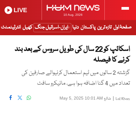
LIVE
10 Aug, 2026
صفحۂ اول
تازہ ترین
پاکستان
دنیا
ایران-اسرائیل جنگ
کھیل
انٹرٹینمنٹ
اسکائپ کو 22 سال کی طویل سروس کے بعد بند
کرنے کا فیصلہ
گزشتہ 2 سالوں میں ٹیم استعمال کرنیوالے صارفین کی
تعداد میں 4 گنا اضافہ ہوا ہے، مائیکرو سافٹ
|
شائع
May 5, 2025 10:01 AM
Lal Khan