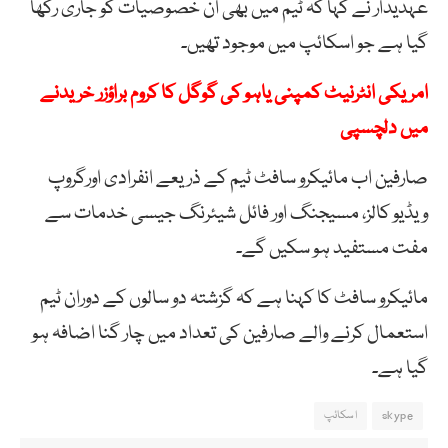
عہدیدار نے کہا کہ ٹیم میں بھی ان خصوصیات کو جاری رکھا
گیا ہے جو اسکائپ میں موجود تھیں۔
امریکی انٹرنیٹ کمپنی یاہو کی گوگل کا کروم براؤزر خریدنے
میں دلچسپی
صارفین اب مائیکرو سافٹ ٹیم کے ذریعے انفرادی اورگروپ
ویڈیو کالز، مسیجنگ اور فائل شیئرنگ جیسی خدمات سے
مفت مستفید ہو سکیں گے۔
مائیکرو سافٹ کا کہنا ہے کہ گزشتہ دو سالوں کے دوران ٹیم
استعمال کرنے والے صارفین کی تعداد میں چار گنا اضافہ ہو
گیا ہے۔
skype
اسکائپ