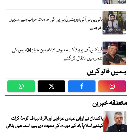
بانی پی ٹی آئی اور بشریٰ بی بی کی صحت خراب ہے، سہیل
آفریدی
ڈیوکس آف ہیزرڈ کے معروف اداکار بین جونز 84 برس کی
عمر میں انتقال کر گئے
ہمیں فالو کریں
WhatsApp
Twitter
Facebook
Faceboo
متعلقہ خبریں
پاکستان نے ایرانی عباس عراقچی اورباقر قالیباف کو مذاکرات
کیلئے اسلام آباد کے دورے کی دعوت دی ہے، اسماعیل بقائی