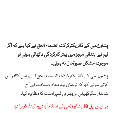
پشاورزلمی کے ڈائریکٹرکرکٹ انضمام الحق نے کہا ہے کہ اگر
ٹیم نے ابتدائی میچز میں بہتر کارکردگی دکھائی ہوتی تو
موجودہ مشکل صورتحال نہ ہوتی۔
پشاورزلمی کے ڈائریکٹرکرکٹ انضمام الحق نے پریس کانفرنس
کرتے ہوئے کہا کہ نوجوان بیٹرمعاذ صداقت نے آج
شانداراننگزکھیلی اوربہترین ٹمپرامنٹ کا مظاہرہ کیا۔
پی ایس ایل 10:پشاور زلمی نے اسلام آباد یونائیٹڈ کو ہرا دیا