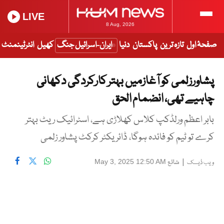
LIVE
8 Aug, 2026
صفحۂ اول
تازہ ترین
پاکستان
دنیا
ایران-اسرائیل جنگ
کھیل
انٹرٹینمنٹ
پشاورزلمی کو آغازمیں بہتر کارکردگی دکھانی
چاہیے تھی، انضمام الحق
بابر اعظم ورلڈکپ کلاس کھلاڑی ہے، اسٹرائیک ریٹ بہتر
کرے تو ٹیم کو فائدہ ہوگا، ڈائریکٹر کرکٹ پشاور زلمی
|
شائع
May 3, 2025 12:50 AM
ویب ڈیسک