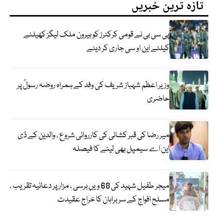
تازہ ترین خبریں
پی سی بی نے قومی کرکٹرز کو بیرون ملک لیگز کھیلنے
کیلئے این او سی جاری کر دیئے
وزیر اعظم شہباز شریف کی وفد کے ہمراہ روضہ رسولؐ پر
حاضری
میر رضا کی قبر کشائی کی کارروائی شروع ، والدین کے ڈی
این اے سیمپل بھی لینے کا فیصلہ
میجر طفیل شہید کی 68 ویں برسی ، مزار پر دعائیہ تقریب ،
مسلح افواج کے سربراہان کا خراج عقیدت