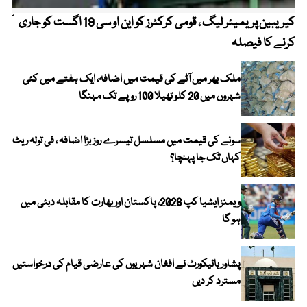
کیریبین پریمیئر لیگ ، قومی کرکٹرز کو این او سی 19 اگست کو جاری
آز
کرنے کا فیصلہ
چھی
ملک بھر میں آٹے کی قیمت میں اضافہ، ایک ہفتے میں کئی
شہروں میں 20 کلو تھیلا 100 روپے تک مہنگا
سونے کی قیمت میں مسلسل تیسرے روز بڑا اضافہ ، فی تولہ ریٹ
کہاں تک جا پہنچا؟
ویمنز ایشیا کپ 2026، پاکستان اور بھارت کا مقابلہ دبئی میں
ہو گا
پشاور ہائیکورٹ نے افغان شہریوں کی عارضی قیام کی درخواستیں
مسترد کر دیں