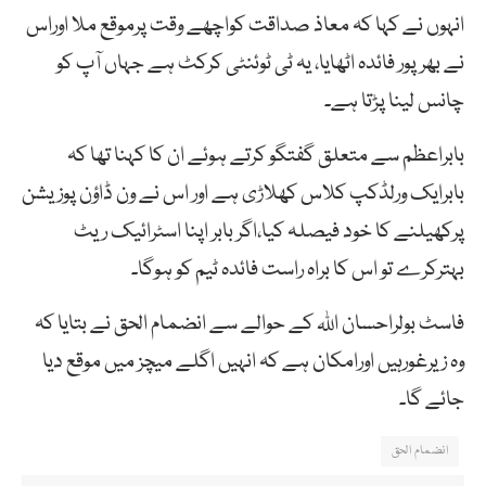
انہوں نے کہا کہ معاذ صداقت کواچھے وقت پرموقع ملا اوراس
نے بھرپور فائدہ اٹھایا، یہ ٹی ٹوئنٹی کرکٹ ہے جہاں آپ کو
چانس لینا پڑتا ہے۔
بابراعظم سے متعلق گفتگو کرتے ہوئے ان کا کہنا تھا کہ
بابرایک ورلڈکپ کلاس کھلاڑی ہے اور اس نے ون ڈاؤن پوزیشن
پرکھیلنے کا خود فیصلہ کیا،اگر بابر اپنا اسٹرائیک ریٹ
بہترکرے تو اس کا براہ راست فائدہ ٹیم کو ہوگا۔
فاسٹ بولراحسان اللہ کے حوالے سے انضمام الحق نے بتایا کہ
وہ زیرغورہیں اورامکان ہے کہ انہیں اگلے میچز میں موقع دیا
جائے گا۔
انضمام الحق