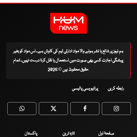
ہم نیوز پر شائع یا نشر ہونے والا مواد ادارتی ٹیم کی کاوش ہے۔ اس مواد کو بغیر
پیشگی اجازت کسی بھی صورت میں استعمال یا نقل کرنا درست نہیں۔ تمام
حقوق محفوظ ہیں © 2026
رابطہ کریں
پرائیویسی پالیسی
WhatsApp
Twitter
Facebook
Faceboo
صفحۂ اول
تازہ ترین
پاکستان