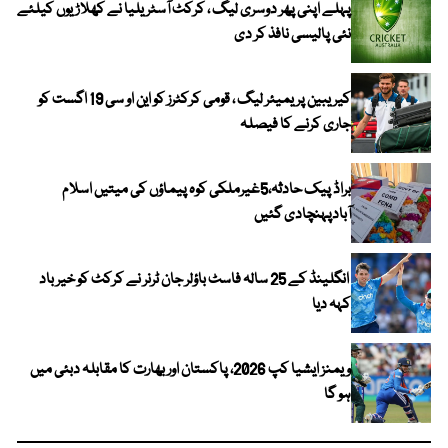
پہلے اپنی پھر دوسری لیگ ، کرکٹ آسٹریلیا نے کھلاڑیوں کیلئے
نئی پالیسی نافذ کر دی
کیریبین پریمیئر لیگ ، قومی کرکٹرز کو این او سی 19 اگست کو
جاری کرنے کا فیصلہ
براڈ پیک حادثہ،5غیرملکی کوہ پیماؤں کی میتیں اسلام
آبادپہنچادی گئیں
انگلینڈ کے 25 سالہ فاسٹ باؤلر جان ٹرنر نے کرکٹ کو خیر باد
کہہ دیا
ویمنز ایشیا کپ 2026، پاکستان اور بھارت کا مقابلہ دبئی میں
ہو گا