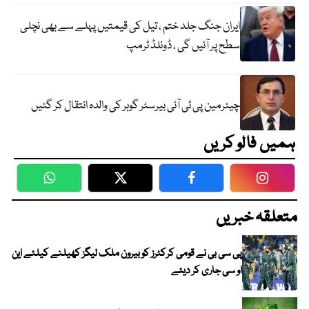
ایران جنگ جلد ختم ، تیل کی قیمتیں پہلے سے بھی نچلی
سطح پر آئیں گی ، ڈونلڈ ٹرمپ
چیئرمین پی ٹی آئی بیرسٹر گوہر کی والدہ انتقال کر گئیں
ہمیں فالو کریں
WhatsApp
Twitter
Facebook
Faceboo
متعلقہ خبریں
پی سی بی نے قومی کرکٹرز کو بیرون ملک لیگز کھیلنے کیلئے این
او سی جاری کر دیئے