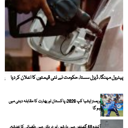
پیٹرول مہنگا، ڈیزل سستا، حکومت نے نئی قیمتوں کا اعلان کر دیا
پنج
ویمنز ایشیا کپ 2026، پاکستان اور بھارت کا مقابلہ دبئی میں
ہو گا
آئندہ 48 گھنٹوں میں بارشوں اور دریاؤں میں طغیانی کا خدشہ،