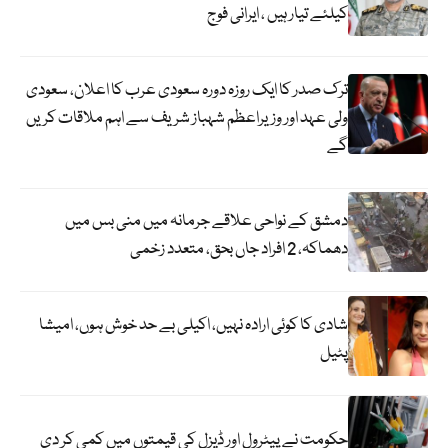
کیلئے تیار ہیں ، ایرانی فوج
ترک صدر کا ایک روزہ دورہ سعودی عرب کا اعلان، سعودی
ولی عہد اور وزیراعظم شہباز شریف سے اہم ملاقات کریں
گے
دمشق کے نواحی علاقے جرمانہ میں منی بس میں
دھماکہ، 2 افراد جاں بحق، متعدد زخمی
شادی کا کوئی ارادہ نہیں، اکیلی بے حد خوش ہوں، امیشا
پٹیل
حکومت نے پیٹرول اور ڈیزل کی قیمتوں میں کمی کر دی