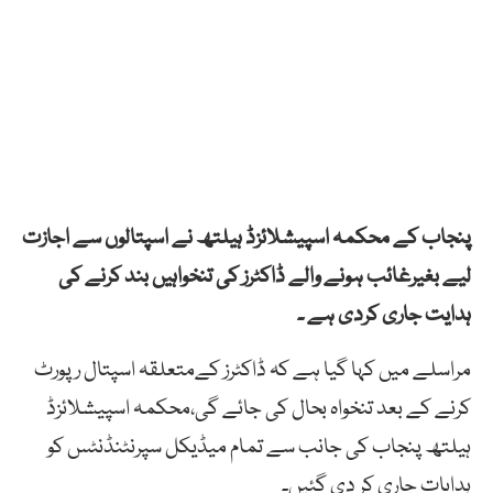
پنجاب کے محکمہ اسپیشلائزڈ ہیلتھ نے اسپتالوں سے اجازت
لیے بغیرغائب ہونے والے ڈاکٹرز کی تنخواہیں بند کرنے کی
ہدایت جاری کردی ہے ۔
مراسلے میں کہا گیا ہے کہ ڈاکٹرز کےمتعلقہ اسپتال رپورٹ
کرنے کے بعد تنخواہ بحال کی جائے گی،محکمہ اسپیشلائزڈ
ہیلتھ پنجاب کی جانب سے تمام میڈیکل سپرنٹنڈنٹس کو
ہدایات جاری کر دی گئیں۔