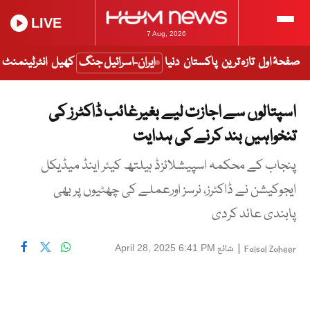
LIVE
7 Aug, 2026
صفحۂ اول
تازہ ترین
پاکستان
دنیا
ایران-اسرائیل جنگ
کھیل
انٹرٹینمنٹ
اسپتالوں سے اجازت لیے بغیرغائب ڈاکٹرز کی
تنخواہیں بند کرنے کی ہدایت
پنجاب کے محکمہ اسپیشلائزڈ ہیلتھ کیئر اینڈ میڈیکل
ایجوکیشن نے ڈاکٹرز، نرسز اورعملے کی چھٹیوں پر بھی
پابندی عائد کردی
|
شائع
April 28, 2025 6:41 PM
Faisal Zaheer