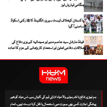
ہنگامی تیاریاں تیز
پاکستان کیخلاف ٹیسٹ سیریز ، انگلینڈ کا 16 رکنی اسکواڈ
سامنے آ گیا
فیلڈ مارشل سید عاصم منیر اور صومالیہ کے وزیر دفاع کی
ملاقات، دفاعی تعاون اور استعدادِ کار بڑھانے کے عزم کا اعادہ
ہم نیوز پر شائع یا نشر ہونے والا مواد ادارتی ٹیم کی کاوش ہے۔ اس مواد کو بغیر
پیشگی اجازت کسی بھی صورت میں استعمال یا نقل کرنا درست نہیں۔ تمام