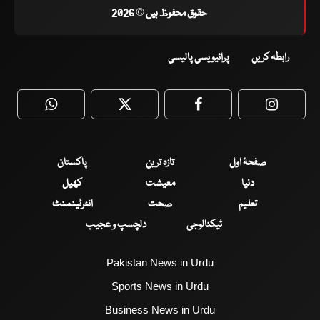
حقوق محفوظ ہیں © 2026
رابطہ کریں
پرائیویسی پالیسی
WhatsApp
Twitter
Facebook
Faceboo
صفحۂ اول
تازہ ترین
پاکستان
دنیا
معیشت
کھیل
تعلیم
صحت
انٹرٹینمنٹ
ٹیکنالوجی
دلچسپ و عجیب
Pakistan News in Urdu
Sports News in Urdu
Business News in Urdu