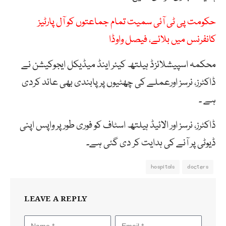
حکومت پی ٹی آئی سمیت تمام جماعتوں کو آل پارٹیز
کانفرنس میں بلائے، فیصل واوڈا
محکمہ اسپیشلائزڈ ہیلتھ کیئر اینڈ میڈیکل ایجوکیشن نے
ڈاکٹرز، نرسز اورعملے کی چھٹیوں پر پابندی بھی عائد کردی
ہے ۔
ڈاکٹرز، نرسز اور الائیڈ ہیلتھ اسٹاف کو فوری طور پر واپس اپنی
ڈیوٹی پر آنے کی ہدایت کر دی گئی ہے۔
hospitals
docters
LEAVE A REPLY