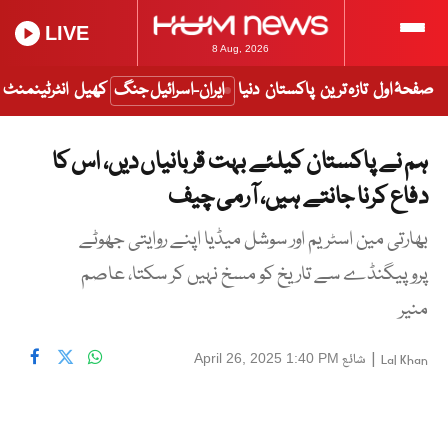
LIVE
8 Aug, 2026
صفحۂ اول
تازہ ترین
پاکستان
دنیا
ایران-اسرائیل جنگ
کھیل
انٹرٹینمنٹ
ہم نے پاکستان کیلئے بہت قربانیاں دیں، اس کا
دفاع کرنا جانتے ہیں، آرمی چیف
بھارتی مین اسٹریم اور سوشل میڈیا اپنے روایتی جھوٹے
پروپیگنڈے سے تاریخ کو مسخ نہیں کر سکتا، عاصم
منیر
|
شائع
April 26, 2025 1:40 PM
Lal Khan