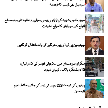
سیمپل بھی لینے کا فیصلہ
میجر طفیل شہید کی 68 ویں برسی ، مزار پر دعائیہ تقریب ، مسلح
افواج کے سربراہان کا خراج عقیدت
چیئرمین پی ٹی آئی بیرسٹر گوہر کی والدہ انتقال کر گئیں
ہنگو اور بلوچستان میں سکیورٹی فورسز کی کارروائیاں ،
10دہشتگرد ہلاک ، کیپٹن شہید
پیٹرول کی قیمت 228 روپے فی لیٹر کی جائے، حافظ نعیم
الرحمان