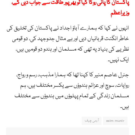
پاکستان کا پانی روکا گیا تو بھرپور طاقت سے جواب دیں گے،
وزیراعظم
انہوں نے کہا کہ ہمارے آباؤ اجداد نے پاکستان کی تخلیق کی
خاطر انگنت قربانیاں دیں اور بے مثال جدوجہد کی، دو قومی
نظریے کی بنیاد یہ تھی کہ مسلمان اور ہندو دو قومیں ہیں،
ایک نہیں۔
جنرل عاصم منیر کا کہنا تھا کہ ہمارا مذہب، رسم و رواج،
روایات، سوچ اور عزائم ہندوؤں سے یکسر مختلف ہیں، ہم
مسلمان زندگی کے تمام پہلوؤں میں ہندوؤں سے مختلف
ہیں۔
asim munir
آرمی چیف