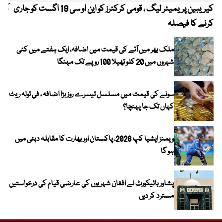
کیریبین پریمیئر لیگ ، قومی کرکٹرز کو این او سی 19 اگست کو جاری
آز
کرنے کا فیصلہ
چھی
ملک بھر میں آٹے کی قیمت میں اضافہ، ایک ہفتے میں کئی
شہروں میں 20 کلو تھیلا 100 روپے تک مہنگا
سونے کی قیمت میں مسلسل تیسرے روز بڑا اضافہ ، فی تولہ ریٹ
کہاں تک جا پہنچا؟
ویمنز ایشیا کپ 2026، پاکستان اور بھارت کا مقابلہ دبئی میں
ہو گا
پشاور ہائیکورٹ نے افغان شہریوں کی عارضی قیام کی درخواستیں
مسترد کر دیں