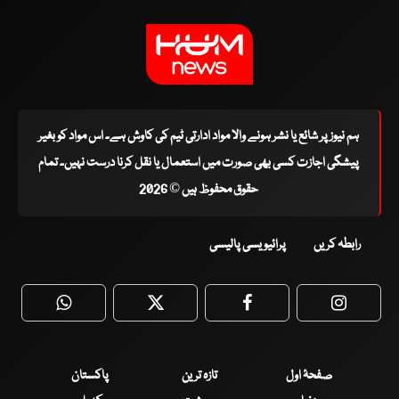
ہم نیوز پر شائع یا نشر ہونے والا مواد ادارتی ٹیم کی کاوش ہے۔ اس مواد کو بغیر
پیشگی اجازت کسی بھی صورت میں استعمال یا نقل کرنا درست نہیں۔ تمام
حقوق محفوظ ہیں © 2026
رابطہ کریں
پرائیویسی پالیسی
WhatsApp
Twitter
Facebook
Faceboo
صفحۂ اول
تازہ ترین
پاکستان