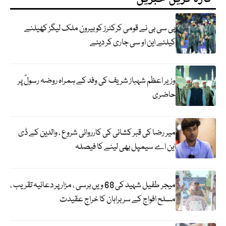
پی سی بی نے قومی کرکٹرز کو بیرون ملک لیگز کھیلنے
کیلئے این او سی جاری کر دیئے
وزیر اعظم شہباز شریف کی وفد کے ہمراہ روضہ رسولؐ پر
حاضری
میر رضا کی قبر کشائی کی کارروائی شروع ، والدین کے ڈی
این اے سیمپل بھی لینے کا فیصلہ
میجر طفیل شہید کی 68 ویں برسی ، مزار پر دعائیہ تقریب ،
مسلح افواج کے سربراہان کا خراج عقیدت