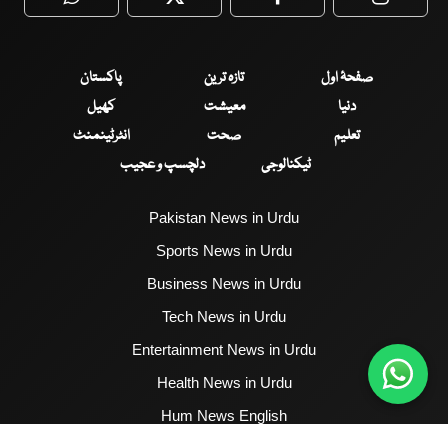
WhatsApp
Twitter
Facebook
Faceboo
صفحۂ اول
تازہ ترین
پاکستان
دنیا
معیشت
کھیل
تعلیم
صحت
انٹرٹینمنٹ
ٹیکنالوجی
دلچسپ و عجیب
Pakistan News in Urdu
Sports News in Urdu
Business News in Urdu
Tech News in Urdu
Entertainment News in Urdu
Health News in Urdu
Hum News English