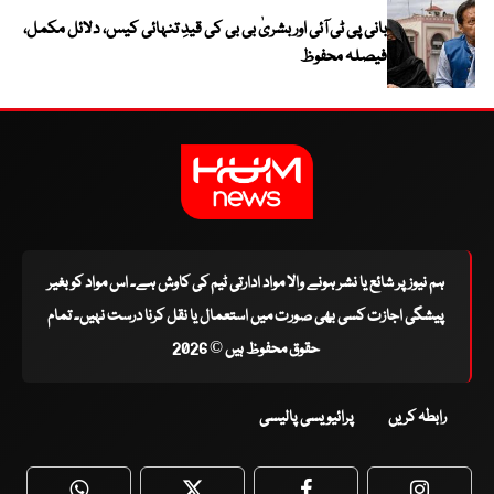
بانی پی ٹی آئی اور بشریٰ بی بی کی قیدِ تنہائی کیس، دلائل مکمل،
فیصلہ محفوظ
ہم نیوز پر شائع یا نشر ہونے والا مواد ادارتی ٹیم کی کاوش ہے۔ اس مواد کو بغیر
پیشگی اجازت کسی بھی صورت میں استعمال یا نقل کرنا درست نہیں۔ تمام
حقوق محفوظ ہیں © 2026
رابطہ کریں
پرائیویسی پالیسی