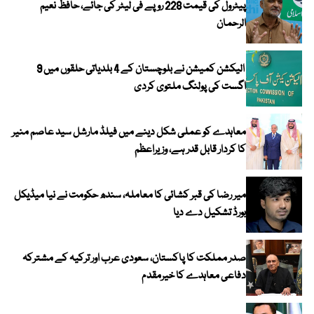
پیٹرول کی قیمت 228 روپے فی لیٹر کی جائے، حافظ نعیم
الرحمان
الیکشن کمیشن نے بلوچستان کے 4 بلدیاتی حلقوں میں 9
اگست کی پولنگ ملتوی کردی
معاہدے کو عملی شکل دینے میں فیلڈ مارشل سید عاصم منیر
کا کردار قابل قدر ہے، وزیراعظم
میر رضا کی قبر کشائی کا معاملہ، سندھ حکومت نے نیا میڈیکل
بورڈ تشکیل دے دیا
صدر مملکت کا پاکستان، سعودی عرب اور ترکیہ کے مشترکہ
دفاعی معاہدے کا خیرمقدم