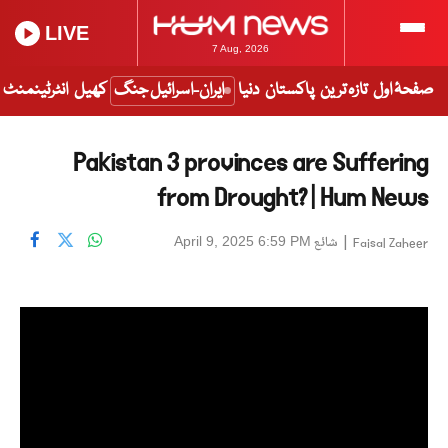
LIVE
7 Aug, 2026
صفحۂ اول
تازہ ترین
پاکستان
دنیا
ایران-اسرائیل جنگ
کھیل
انٹرٹینمنٹ
Pakistan 3 provinces are Suffering
from Drought? | Hum News
|
شائع
April 9, 2025 6:59 PM
Faisal Zaheer