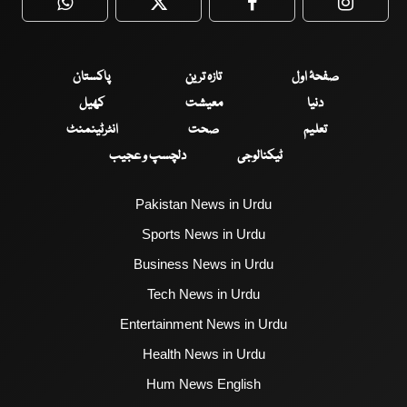
WhatsApp
Twitter
Facebook
Faceboo
صفحۂ اول
تازہ ترین
پاکستان
دنیا
معیشت
کھیل
تعلیم
صحت
انٹرٹینمنٹ
ٹیکنالوجی
دلچسپ و عجیب
Pakistan News in Urdu
Sports News in Urdu
Business News in Urdu
Tech News in Urdu
Entertainment News in Urdu
Health News in Urdu
Hum News English