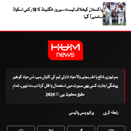
پاکستان کیخلاف ٹیسٹ سیریز ، انگلینڈ کا 16 رکنی اسکواڈ
سامنے آ گیا
ہم نیوز پر شائع یا نشر ہونے والا مواد ادارتی ٹیم کی کاوش ہے۔ اس مواد کو بغیر
پیشگی اجازت کسی بھی صورت میں استعمال یا نقل کرنا درست نہیں۔ تمام
حقوق محفوظ ہیں © 2026
رابطہ کریں
پرائیویسی پالیسی