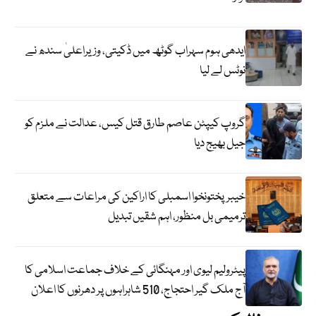
ایدھی ہوم سہراب گوٹھ میں ڈکیتی، وزیراعلیٰ سندھ نے
نوٹس لے لیا
گروپ کیپٹن عاصم طارق قتل کیس، عدالت نے ملزم کو
جیل بھیج دیا
خیبرپختونخوا اسمبلی کا اراکین کی مراعات سے متعلق
ترمیمی بل منظور، اہم شقیں تبدیل
پیٹرولیم لیوی اور مہنگائی کے خلاف جماعت اسلامی کا
آج ملک گیر احتجاج، 510 شاہراہوں پر دھرنوں کا اعلان