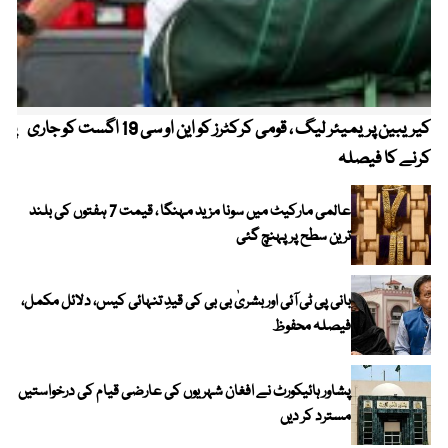
کیریبین پریمیئر لیگ ، قومی کرکٹرز کو این او سی 19 اگست کو جاری
پیٹ
کرنے کا فیصلہ
عالمی مارکیٹ میں سونا مزید مہنگا ، قیمت 7 ہفتوں کی بلند
ترین سطح پر پہنچ گئی
بانی پی ٹی آئی اور بشریٰ بی بی کی قیدِ تنہائی کیس، دلائل مکمل،
فیصلہ محفوظ
پشاور ہائیکورٹ نے افغان شہریوں کی عارضی قیام کی درخواستیں
مسترد کر دیں