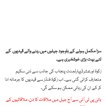
سزا مکمل ہونے کے باوجود جیلوں میں رہنے والے قیدیوں کے
لئے بہت بڑی خوشخبری ہے۔
زکوۃ اورعشرڈیپارٹمنٹ پنجاب کی جانب سے نئی سکیم
متعارف کرائی گئی ہے۔ اب زکوۃ فنڈز سے قیدیوں کا جرمانہ ادا
کر کے ان کی رہائی ممکن ہو سکے گی۔
بانی پی ٹی آئی سے آج جیل میں ملاقات کا دن، ملاقاتیوں کے