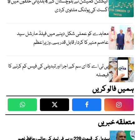
الیکشن کمیشن نے بلوچستان کے 4 بلدیاتی حلقوں میں 9
اگست کی پولنگ ملتوی کردی
معاہدے کو عملی شکل دینے میں فیلڈ مارشل سید
عاصم منیر کا کردار قابل قدر ہے، وزیراعظم
پی ٹی اے کا ای سم کے اجرا اور تبدیلی کی فیس کم کرنے کا
فیصلہ
ہمیں فالو کریں
WhatsApp
Twitter
Facebook
Faceboo
متعلقہ خبریں
پیٹرول کی قیمت 228 روپے فی لیٹر کی جائے، حافظ نعیم