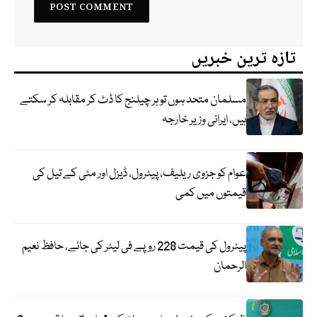
تازہ ترین خبریں
مسلمان متحد ہوں تو ہر چیلنج کا ڈٹ کر مقابلہ کر سکتے
ہیں، ایرانی وزیر خارجہ
عوام کو جزوی ریلیف، پیٹرول، ڈیزل اور مٹی کے تیل کی
قیمتوں میں کمی
پیٹرول کی قیمت 228 روپے فی لیٹر کی جائے، حافظ نعیم
الرحمان