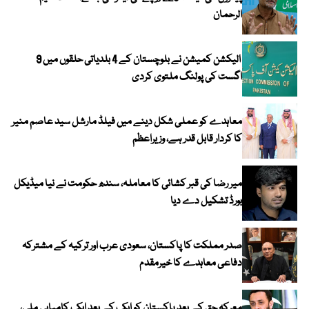
الرحمان
الیکشن کمیشن نے بلوچستان کے 4 بلدیاتی حلقوں میں 9
اگست کی پولنگ ملتوی کردی
معاہدے کو عملی شکل دینے میں فیلڈ مارشل سید عاصم منیر
کا کردار قابل قدر ہے، وزیراعظم
میر رضا کی قبر کشائی کا معاملہ، سندھ حکومت نے نیا میڈیکل
بورڈ تشکیل دے دیا
صدر مملکت کا پاکستان، سعودی عرب اور ترکیہ کے مشترکہ
دفاعی معاہدے کا خیرمقدم
معرکہ حق کے بعد پاکستان کو ایک کے بعد ایک کامیابی ملی،