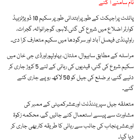
نام سامنے آ گئے
پائلٹ پراجیکٹ کے طور پرابتدائی طور پر سکیم 10 ڈویژنزہیڈ
کوارٹر اضلاع میں شروع کی گئی،لاہور، گوجرانوالہ، گجرات،
راولپنڈی فیصل آباد اور سرگودھا میں سکیم متعارف کرا دی۔
مراسلہ کے مطابق ساہیوال، ملتان، بہاولپوراورڈی جی خان میں
سکیم شروع کی گئی، قیدیوں کی رہائی کے لئے 5 کروڑ جاری کر
دئیے گئے، ہر ضلع کی جیل کو 50 لاکھ روپے جاری کئے
گئے۔
متعلقہ جیل سپریٹنڈنٹ اورعشرکمیٹی کے ممبر کی
مشاورت سے پیسے استعمال کئے جائیں گے، محکمہ زکوۃ
اورعشر پنجاب کی جانب سے رہائی کا طریقہ کاربھی جاری کر
دیا گیا۔