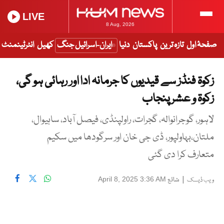
LIVE
8 Aug, 2026
صفحۂ اول
تازہ ترین
پاکستان
دنیا
ایران-اسرائیل جنگ
کھیل
انٹرٹینمنٹ
زکوۃ فنڈز سے قیدیوں کا جرمانہ ادا اور رہائی ہو گی،
زکوۃ و عشر پنجاب
لاہور، گوجرانوالہ، گجرات، راولپنڈی، فیصل آباد، ساہیوال،
ملتان،بہاولپور، ڈی جی خان اور سرگودھا میں سکیم
متعارف کرا دی گئی
|
شائع
April 8, 2025 3:36 AM
ویب ڈیسک