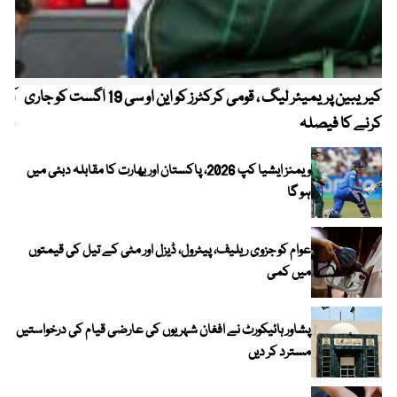
کیریبین پریمیئر لیگ ، قومی کرکٹرز کو این او سی 19 اگست کو جاری
آز
کرنے کا فیصلہ
چھی
ویمنز ایشیا کپ 2026، پاکستان اور بھارت کا مقابلہ دبئی میں
ہو گا
عوام کو جزوی ریلیف، پیٹرول، ڈیزل اور مٹی کے تیل کی قیمتوں
میں کمی
پشاور ہائیکورٹ نے افغان شہریوں کی عارضی قیام کی درخواستیں
مسترد کر دیں