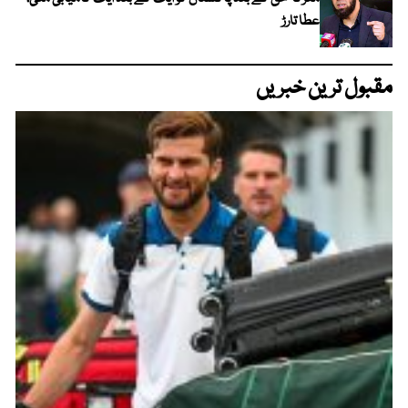
عطا تارڑ
مقبول ترین خبریں