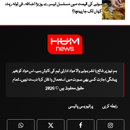
سونے کی قیمت میں مسلسل تیسرے روز بڑا اضافہ ، فی تولہ ریٹ
کہاں تک جا پہنچا؟
ہم نیوز پر شائع یا نشر ہونے والا مواد ادارتی ٹیم کی کاوش ہے۔ اس مواد کو بغیر
پیشگی اجازت کسی بھی صورت میں استعمال یا نقل کرنا درست نہیں۔ تمام
حقوق محفوظ ہیں © 2026
رابطہ کریں
پرائیویسی پالیسی
WhatsApp
Twitter
Facebook
Faceboo