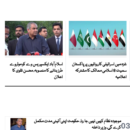
غزہ میں اسرائیلی کارروائیوں پر پاکستان
اسلام آباد ایکسپریس وے کو موٹروے
سمیت 8 اسلامی ممالک کا مشترکہ
طرز بنانے کا منصوبہ، محسن نقوی کا
اعلامیہ
اعلان
موجودہ نظام کہیں نہیں جا رہا، حکومت اپنی آئینی مدت مکمل
0
کرے گی، وزیر داخلہ