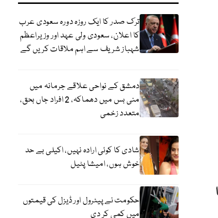
ترک صدر کا ایک روزہ دورہ سعودی عرب
کا اعلان، سعودی ولی عہد اور وزیراعظم
شہباز شریف سے اہم ملاقات کریں گے
دمشق کے نواحی علاقے جرمانہ میں
منی بس میں دھماکہ، 2 افراد جاں بحق،
متعدد زخمی
شادی کا کوئی ارادہ نہیں، اکیلی بے حد
خوش ہوں، امیشا پٹیل
حکومت نے پیٹرول اور ڈیزل کی قیمتوں
میں کمی کر دی