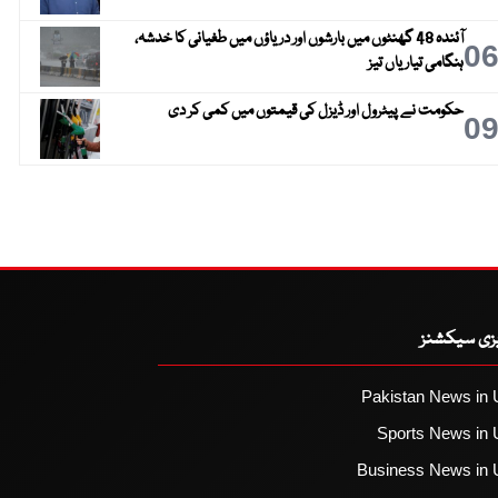
آئندہ 48 گھنٹوں میں بارشوں اور دریاؤں میں طغیانی کا خدشہ،
0
ہنگامی تیاریاں تیز
حکومت نے پیٹرول اور ڈیزل کی قیمتوں میں کمی کر دی
0
یزی سیکشنز
Pakistan News in 
Sports News in 
Business News in 