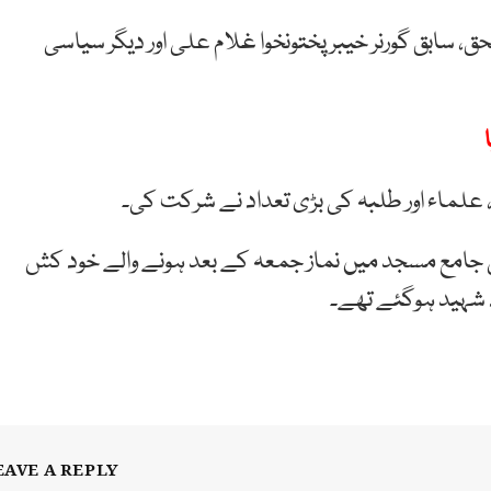
ق، سابق گورنر خیبرپختونخوا غلام علی اور دیگر سیاسی
علماء اور طلبہ کی بڑی تعداد نے شرکت کی۔
کی جامع مسجد میں نماز جمعہ کے بعد ہونے والے خود کش
 شہید ہوگئے تھے۔
EAVE A REPLY