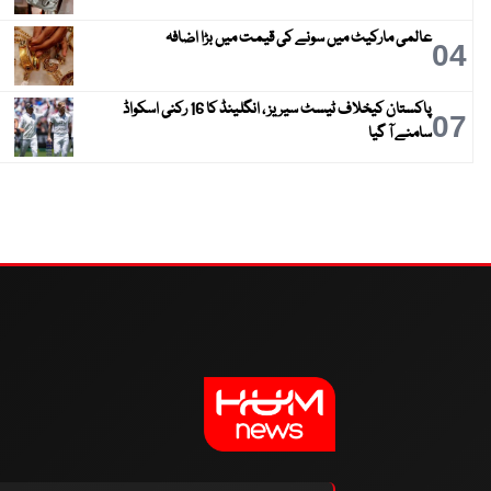
عالمی مارکیٹ میں سونے کی قیمت میں بڑا اضافہ
04
پاکستان کیخلاف ٹیسٹ سیریز ، انگلینڈ کا 16 رکنی اسکواڈ
07
سامنے آ گیا