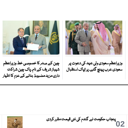
وزیراعظم سعودی ولی عہد کی دعوت پر
چین کے صدر کا خصوصی خط وزیراعظم
سعودی عرب پہنچ گئے، پر تپاک استقبال
شہباز شریف کے نام، پاک چین شراکت
داری مزید مضبوط بنانے کے عزم کا اظہار
پنجاب حکومت نے گندم کی نئی قیمت مقرر کردی
3
02