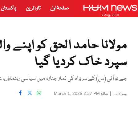
صفحۂ اول
تازہ ترین
پاکستان
7 Aug, 2026
مولانا حامد الحق کو اپنے وا
سپرد خاک کردیا گیا
جے یو آئی (س) کے سربراہ کی نماز جنازہ میں سیاسی رہنماؤں، 
|
شائع
March 1, 2025 2:37 PM
Lal Khan