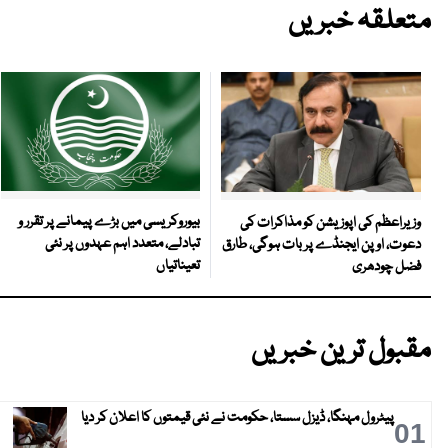
متعلقہ خبریں
بیوروکریسی میں بڑے پیمانے پر تقرر و
وزیراعظم کی اپوزیشن کو مذاکرات کی
تبادلے، متعدد اہم عہدوں پر نئی
دعوت، اوپن ایجنڈے پر بات ہوگی، طارق
تعیناتیاں
فضل چودھری
مقبول ترین خبریں
پیٹرول مہنگا، ڈیزل سستا، حکومت نے نئی قیمتوں کا اعلان کر دیا
01