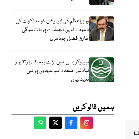
وزیراعظم کی اپوزیشن کو مذاکرات کی
دعوت، اوپن ایجنڈے پر بات ہوگی،
طارق فضل چودھری
بیوروکریسی میں بڑے پیمانے پر تقرر و
تبادلے، متعدد اہم عہدوں پر نئی
تعیناتیاں
ہمیں فالو کریں
WhatsApp
Twitter
Facebook
Facebook
L