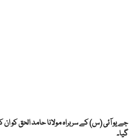
جے یو آئی (س) کے سربراہ مولانا حامد الحق کو ان ک
گیا۔