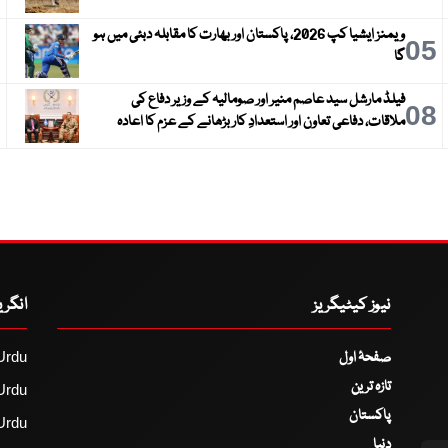
ویمنز ایشیا کپ 2026، پاکستان اور بھارت کا مقابلہ دبئی میں ہو
6
05
گا
فیلڈ مارشل سید عاصم منیر اور صومالیہ کے وزیر دفاع کی
9
08
ملاقات، دفاعی تعاون اور استعدادِ کار بڑھانے کے عزم کا اعادہ
نیوز کیٹیگریز
انگر
صفحۂ اول
Urdu
تازہ ترین
Urdu
پاکستان
Urdu
دنیا