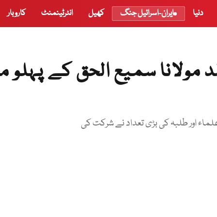
دنیا
ایران-اسرائیل جنگ
کھیل
انٹرٹینمنٹ
کاروبار
لد مولانا سمیع الحق کے پہلو م
علماء اور طلبہ کی بڑی تعداد نے شرکت کی