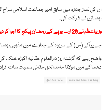
ان کی نماز جنازہ میں سابق امیر جماعت اسلامی سراج الح
رہنماؤں نے شرکت کی۔
وزیراعظم نے 20 ارب روپے کے رمضان پیکج کا اجرا کر دیا
جے یو آئی (س) کے سربراہ کے جنازے میں مذہبی رہنما، 
واضح رہے کہ گزشتہ روز دارالعلوم حقانیہ اکوڑہ خٹک 
دھماکے میں مولانا حامد الحق حقانی سمیت سات افراد
moulana hamid ul haq
مولانا حامد الحق