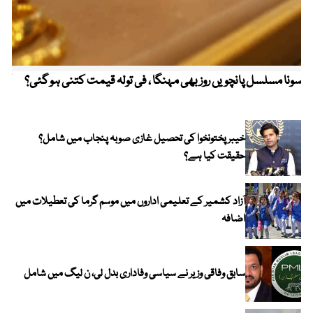
سونا مسلسل پانچویں روز بھی مہنگا ، فی تولہ قیمت کتنی ہو گئی؟
کولم
خیبر پختونخوا کی تحصیل غازی صوبہ پنجاب میں شامل؟
حقیقت کیا ہے؟
آزاد کشمیر کے تعلیمی اداروں میں موسم گرما کی تعطیلات میں
اضافہ
سابق وفاقی وزیر نے سیاسی وفاداری بدل لی، ن لیگ میں شامل