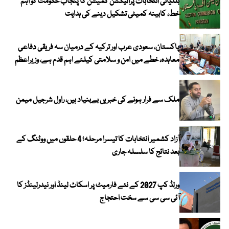
بلدیاتی انتخابات پرالیکشن کمیشن کا پنجاب حکومت کو اہم
خط، کابینہ کمیٹی تشکیل دینے کی ہدایت
پاکستان، سعودی عرب اور ترکیہ کے درمیان سہ فریقی دفاعی
معاہدہ، خطے میں امن و سلامتی کیلئے اہم قدم ہے، وزیراعظم
ملک سے فرار ہونے کی خبریں بےبنیاد ہیں، راول شرجیل میمن
آزاد کشمیر انتخابات کا تیسرا مرحلہ؛ 4 حلقوں میں ووٹنگ کے
بعد نتائج کا سلسلہ جاری
ورلڈ کپ 2027 کے نئے فارمیٹ پر اسکاٹ لینڈ اور نیدرلینڈز کا
آئی سی سی سے سخت احتجاج