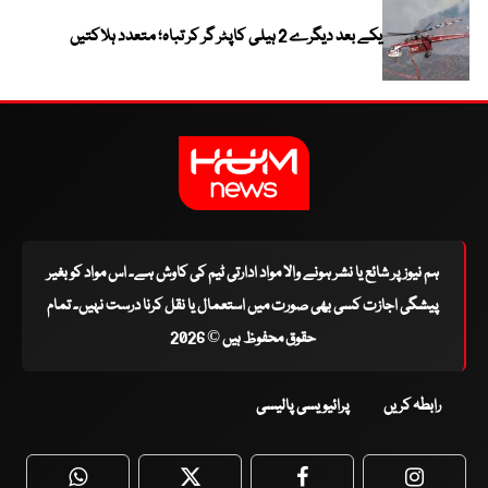
یکے بعد دیگرے 2 ہیلی کاپٹر گر کر تباہ؛ متعدد ہلاکتیں
ہم نیوز پر شائع یا نشر ہونے والا مواد ادارتی ٹیم کی کاوش ہے۔ اس مواد کو بغیر
پیشگی اجازت کسی بھی صورت میں استعمال یا نقل کرنا درست نہیں۔ تمام
حقوق محفوظ ہیں © 2026
رابطہ کریں
پرائیویسی پالیسی