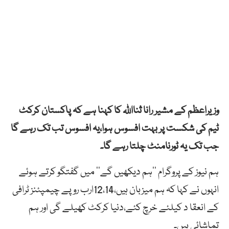
وزیراعظم کے مشیر رانا ثنااللہ کا کہنا ہے کہ پاکستان کرکٹ
ٹیم کی شکست پر بہت افسوس ہوا،یہ افسوس تب تک رہے گا
جب تک یہ ٹورنامنٹ چلتا رہے گا۔
ہم نیوز کے پروگرام ’’ہم دیکھیں گے‘‘ میں گفتگو کرتے ہوئے
انہوں نے کہا کہ ہم میزبان ہیں،12،14ارب روپے چیمپئنز ٹرافی
کے انعقا د کیلئے خرچ کئے،دنیا کرکٹ کھیلے گی اور ہم
تماشائی ہیں۔