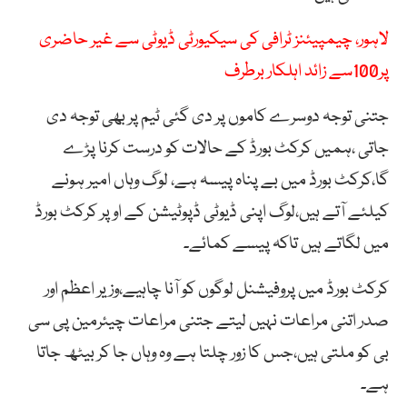
لاہور، چیمپیئنز ٹرافی کی سیکیورٹی ڈیوٹی سے غیر حاضری
پر100سے زائد اہلکار برطرف
جتنی توجہ دوسرے کاموں پر دی گئی ٹیم پر بھی توجہ دی
جاتی ،ہمیں کرکٹ بورڈ کے حالات کو درست کرنا پڑے
گا،کرکٹ بورڈ میں بے پناہ پیسہ ہے، لوگ وہاں امیر ہونے
کیلئے آتے ہیں،لوگ اپنی ڈیوٹی ڈپوٹیشن کے اوپر کرکٹ بورڈ
میں لگاتے ہیں تاکہ پیسے کمائے۔
کرکٹ بورڈ میں پروفیشنل لوگوں کو آنا چاہیے،وزیر اعظم اور
صدر اتنی مراعات نہیں لیتے جتنی مراعات چیئرمین پی سی
بی کو ملتی ہیں،جس کا زور چلتا ہے وہ وہاں جا کر بیٹھ جاتا
ہے۔