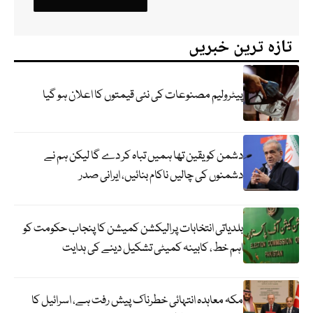
تازہ ترین خبریں
پیٹرولیم مصنوعات کی نئی قیمتوں کا اعلان ہو گیا
دشمن کو یقین تھا ہمیں تباہ کر دے گا لیکن ہم نے
دشمنوں کی چالیں ناکام بنائیں، ایرانی صدر
بلدیاتی انتخابات پرالیکشن کمیشن کا پنجاب حکومت کو
اہم خط، کابینہ کمیٹی تشکیل دینے کی ہدایت
مکہ معاہدہ انتہائی خطرناک پیش رفت ہے، اسرائیل کا