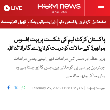
LIVE
11 Aug, 2026
صفحۂ اول
تازہ ترین
پاکستان
دنیا
ایران-اسرائیل جنگ
کھیل
انٹرٹینمنٹ
پاکستان کرکٹ ٹیم کی شکست پر بہت افسوس
ہوا،بورڈ کے حالات کو درست کرنا پڑے گا،رانا ثنااللہ
وزیر اعظم اور صدر اتنی مراعات نہیں لیتے جتنی مراعات
چیئرمین پی سی بی کو ملتی ہیں،جس کا زور چلتا ہے وہ
وہاں جا کر بیٹھ جاتا ہے
|
شائع
February 25, 2025 11:28 PM
Faisal Zaheer