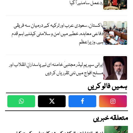
ردعمل سامنے آگیا
پاکستان، سعودی عرب اور ترکیہ کے درمیان سہ فریقی
دفاعی معاہدہ، خطے میں امن و سلامتی کیلئے اہم قدم
ہے، وزیراعظم
ایرانی سپریم لیڈر مجتبیٰ خامنہ ای نے پاسدارانِ انقلاب اور
مسلح افواج میں نئی تقرریاں کر دیں
ہمیں فالو کریں
WhatsApp
Twitter
Facebook
Faceboo
متعلقہ خبریں