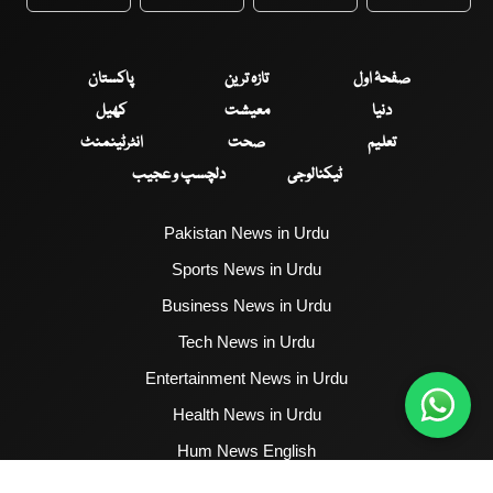
WhatsApp
Twitter
Facebook
Faceboo
صفحۂ اول
تازہ ترین
پاکستان
دنیا
معیشت
کھیل
تعلیم
صحت
انٹرٹینمنٹ
ٹیکنالوجی
دلچسپ و عجیب
Pakistan News in Urdu
Sports News in Urdu
Business News in Urdu
Tech News in Urdu
Entertainment News in Urdu
Health News in Urdu
Hum News English