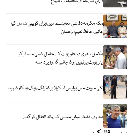
داران کے خلاف تحقیقات شروع
مکہ مکرمہ دفاعی معاہدے میں ایران کو بھی شامل کیا
جائے، حافظ نعیم الرحمان
مکمل سفری دستاویزات کے حامل کسی مسافر کو
ایئرپورٹ پر نہیں روکا جائے گا، وزیر داخلہ
لکی مروت میں پولیس اسکواڈ پر فائرنگ، ایک اہلکار شہید
معروف فٹبالر لیونل میسی کے والد انتقال کر گئے