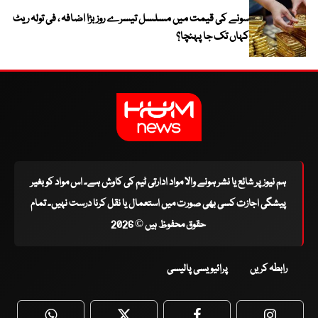
سونے کی قیمت میں مسلسل تیسرے روز بڑا اضافہ ، فی تولہ ریٹ
کہاں تک جا پہنچا؟
ہم نیوز پر شائع یا نشر ہونے والا مواد ادارتی ٹیم کی کاوش ہے۔ اس مواد کو بغیر
پیشگی اجازت کسی بھی صورت میں استعمال یا نقل کرنا درست نہیں۔ تمام
حقوق محفوظ ہیں © 2026
رابطہ کریں
پرائیویسی پالیسی