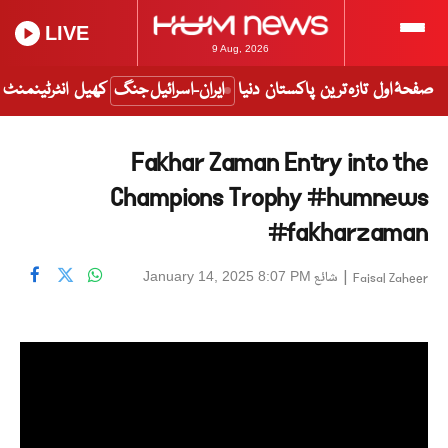
LIVE
9 Aug, 2026
صفحۂ اول
تازہ ترین
پاکستان
دنیا
ایران-اسرائیل جنگ
کھیل
انٹرٹینمنٹ
Fakhar Zaman Entry into the
Champions Trophy #humnews
#fakharzaman
|
شائع
January 14, 2025 8:07 PM
Faisal Zaheer