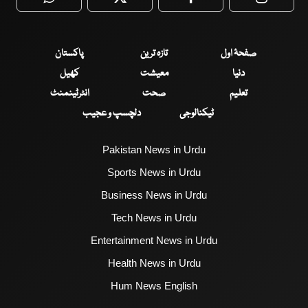
WhatsApp
Twitter
Facebook
Faceboo
صفحۂ اول
تازہ ترین
پاکستان
دنیا
معیشت
کھیل
تعلیم
صحت
انٹرٹینمنٹ
ٹیکنالوجی
دلچسپ و عجیب
Pakistan News in Urdu
Sports News in Urdu
Business News in Urdu
Tech News in Urdu
Entertainment News in Urdu
Health News in Urdu
Hum News English