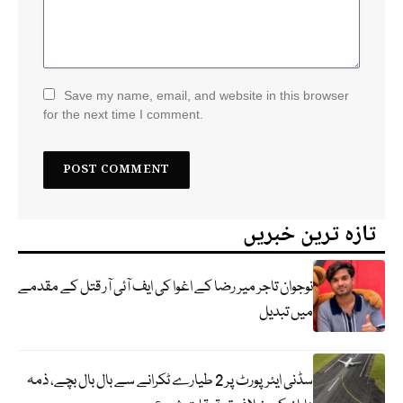
Save my name, email, and website in this browser
for the next time I comment.
تازہ ترین خبریں
نوجوان تاجر میر رضا کے اغوا کی ایف آئی آر قتل کے مقدمے
میں تبدیل
سڈنی ایئرپورٹ پر 2 طیارے ٹکرانے سے بال بال بچے، ذمہ