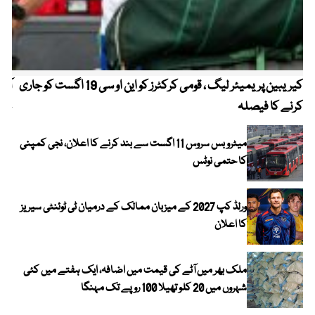
کیریبین پریمیئر لیگ ، قومی کرکٹرز کو این او سی 19 اگست کو جاری
آز
کرنے کا فیصلہ
چھی
میٹرو بس سروس 11 اگست سے بند کرنے کا اعلان، نجی کمپنی
کا حتمی نوٹس
ورلڈ کپ 2027 کے میزبان ممالک کے درمیان ٹی ٹوئنٹی سیریز
کا اعلان
ملک بھر میں آٹے کی قیمت میں اضافہ، ایک ہفتے میں کئی
شہروں میں 20 کلو تھیلا 100 روپے تک مہنگا