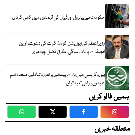
حکومت نے پیٹرول اور ڈیزل کی قیمتوں میں کمی کر دی
وزیراعظم کی اپوزیشن کو مذاکرات کی دعوت، اوپن
ایجنڈے پر بات ہوگی، طارق فضل چودھری
بیوروکریسی میں بڑے پیمانے پر تقرر و تبادلے، متعدد اہم
عہدوں پر نئی تعیناتیاں
ہمیں فالو کریں
WhatsApp
Twitter
Facebook
Faceboo
متعلقہ خبریں