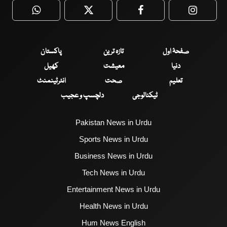
WhatsApp
Twitter
Facebook
Faceboo
صفحۂ اول
تازہ ترین
پاکستان
دنیا
معیشت
کھیل
تعلیم
صحت
انٹرٹینمنٹ
ٹیکنالوجی
دلچسپ و عجیب
Pakistan News in Urdu
Sports News in Urdu
Business News in Urdu
Tech News in Urdu
Entertainment News in Urdu
Health News in Urdu
Hum News English