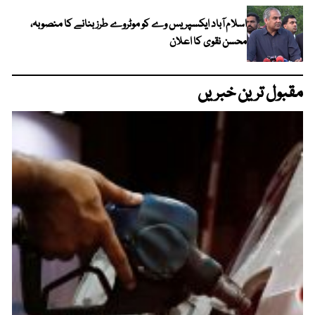
اسلام آباد ایکسپریس وے کو موٹروے طرز بنانے کا منصوبہ،
محسن نقوی کا اعلان
مقبول ترین خبریں