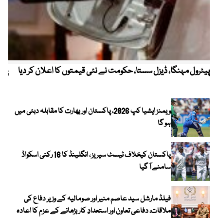
پیٹرول مہنگا، ڈیزل سستا، حکومت نے نئی قیمتوں کا اعلان کر دیا
پنج
ویمنز ایشیا کپ 2026، پاکستان اور بھارت کا مقابلہ دبئی میں
ہو گا
پاکستان کیخلاف ٹیسٹ سیریز ، انگلینڈ کا 16 رکنی اسکواڈ
سامنے آ گیا
فیلڈ مارشل سید عاصم منیر اور صومالیہ کے وزیر دفاع کی
ملاقات، دفاعی تعاون اور استعدادِ کار بڑھانے کے عزم کا اعادہ