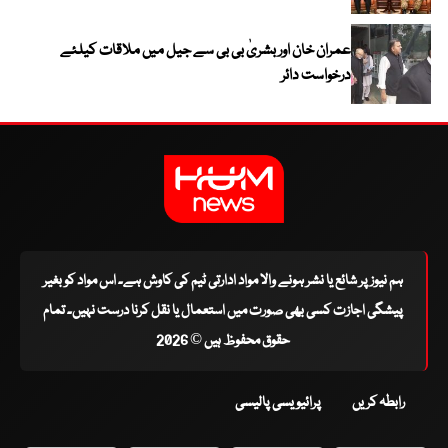
عمران خان اور بشریٰ بی بی سے جیل میں ملاقات کیلئے
درخواست دائر
ہم نیوز پر شائع یا نشر ہونے والا مواد ادارتی ٹیم کی کاوش ہے۔ اس مواد کو بغیر
پیشگی اجازت کسی بھی صورت میں استعمال یا نقل کرنا درست نہیں۔ تمام
حقوق محفوظ ہیں © 2026
رابطہ کریں
پرائیویسی پالیسی