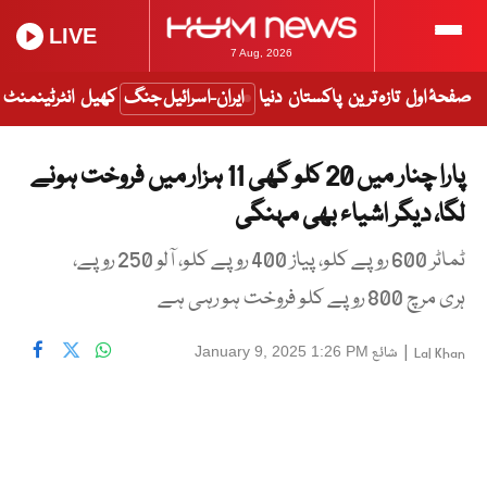
LIVE
7 Aug, 2026
صفحۂ اول
تازہ ترین
پاکستان
دنیا
ایران-اسرائیل جنگ
کھیل
انٹرٹینمنٹ
پارا چنار میں 20 کلو گھی 11 ہزار میں فروخت ہونے
لگا، دیگر اشیاء بھی مہنگی
ٹماٹر 600 روپے کلو، پیاز 400 روپے کلو، آلو 250 روپے،
ہری مرچ 800 روپے کلو فروخت ہو رہی ہے
|
شائع
January 9, 2025 1:26 PM
Lal Khan