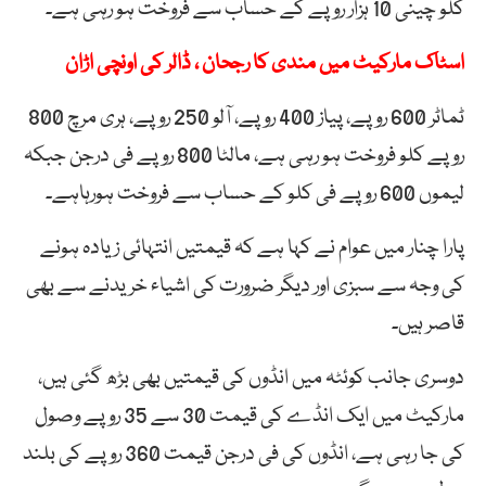
کلو چینی 10 ہزار روپے کے حساب سے فروخت ہو رہی ہے۔
اسٹاک مارکیٹ میں مندی کا رجحان ، ڈالر کی اونچی اڑان
ٹماٹر 600 روپے، پیاز 400 روپے، آلو 250 روپے، ہری مرچ 800
روپے کلو فروخت ہو رہی ہے، مالٹا 800 روپے فی درجن جبکہ
لیموں 600 روپے فی کلو کے حساب سے فروخت ہورہاہے۔
پارا چنار میں عوام نے کہا ہے کہ قیمتیں انتہائی زیادہ ہونے
کی وجہ سے سبزی اور دیگر ضرورت کی اشیاء خریدنے سے بھی
قاصر ہیں۔
دوسری جانب کوئٹہ میں انڈوں کی قیمتیں بھی بڑھ گئی ہیں،
مارکیٹ میں ایک انڈے کی قیمت 30 سے 35 روپے وصول
کی جا رہی ہے، انڈوں کی فی درجن قیمت 360 روپے کی بلند