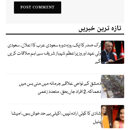
تازہ ترین خبریں
ترک صدر کا ایک روزہ دورہ سعودی عرب کا اعلان، سعودی
ولی عہد اور وزیراعظم شہباز شریف سے اہم ملاقات کریں
گے
دمشق کے نواحی علاقے جرمانہ میں منی بس میں
دھماکہ، 2 افراد جاں بحق، متعدد زخمی
شادی کا کوئی ارادہ نہیں، اکیلی بے حد خوش ہوں، امیشا
پٹیل