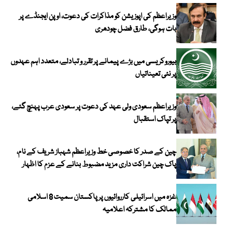
وزیراعظم کی اپوزیشن کو مذاکرات کی دعوت، اوپن ایجنڈے پر
بات ہوگی، طارق فضل چودھری
بیوروکریسی میں بڑے پیمانے پر تقرر و تبادلے، متعدد اہم عہدوں
پر نئی تعیناتیاں
وزیراعظم سعودی ولی عہد کی دعوت پر سعودی عرب پہنچ گئے،
پر تپاک استقبال
چین کے صدر کا خصوصی خط وزیراعظم شہباز شریف کے نام،
پاک چین شراکت داری مزید مضبوط بنانے کے عزم کا اظہار
غزہ میں اسرائیلی کارروائیوں پر پاکستان سمیت 8 اسلامی
ممالک کا مشترکہ اعلامیہ