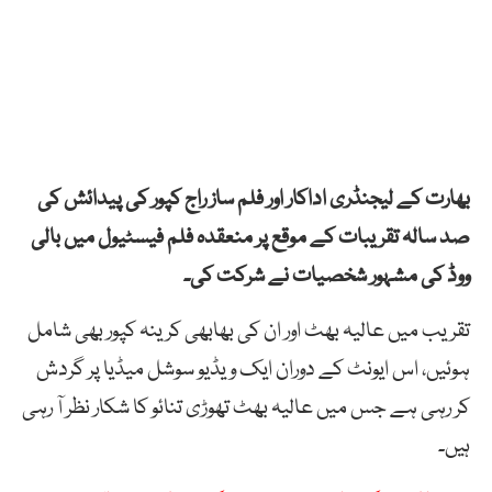
بھارت کے لیجنڈری اداکار اور فلم ساز راج کپور کی پیدائش کی
صد سالہ تقریبات کے موقع پر منعقدہ فلم فیسٹیول میں بالی
ووڈ کی مشہور شخصیات نے شرکت کی۔
تقریب میں عالیہ بھٹ اور ان کی بھابھی کرینہ کپور بھی شامل
ہوئیں، اس ایونٹ کے دوران ایک ویڈیو سوشل میڈیا پر گردش
کر رہی ہے جس میں عالیہ بھٹ تھوڑی تنائو کا شکار نظر آ رہی
ہیں۔