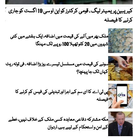
کیریبین پریمیئر لیگ ، قومی کرکٹرز کو این او سی 19 اگست کو جاری
آز
کرنے کا فیصلہ
چھی
ملک بھر میں آٹے کی قیمت میں اضافہ، ایک ہفتے میں کئی
شہروں میں 20 کلو تھیلا 100 روپے تک مہنگا
سونے کی قیمت میں مسلسل تیسرے روز بڑا اضافہ ، فی تولہ ریٹ
کہاں تک جا پہنچا؟
پی ٹی اے کا ای سم کے اجرا اور تبدیلی کی فیس کم کرنے کا
فیصلہ
مکہ مشترکہ دفاعی معاہدہ کسی ملک کے خلاف نہیں، خطے
کے امن و استحکام کے لیے ہے، اردوان