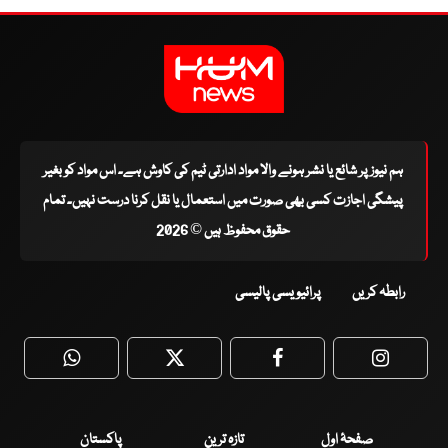
ہم نیوز پر شائع یا نشر ہونے والا مواد ادارتی ٹیم کی کاوش ہے۔ اس مواد کو بغیر
پیشگی اجازت کسی بھی صورت میں استعمال یا نقل کرنا درست نہیں۔ تمام
حقوق محفوظ ہیں © 2026
رابطہ کریں
پرائیویسی پالیسی
WhatsApp
Twitter
Facebook
Faceboo
صفحۂ اول
تازہ ترین
پاکستان