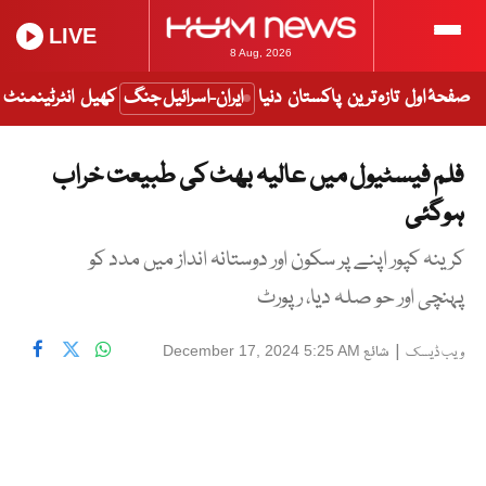
LIVE
8 Aug, 2026
صفحۂ اول
تازہ ترین
پاکستان
دنیا
ایران-اسرائیل جنگ
کھیل
انٹرٹینمنٹ
فلم فیسٹیول میں عالیہ بھٹ کی طبیعت خراب
ہوگئی
کرینہ کپور اپنے پر سکون اور دوستانہ انداز میں مدد کو
پہنچی اور حو صلہ دیا، رپورٹ
|
شائع
December 17, 2024 5:25 AM
ویب ڈیسک