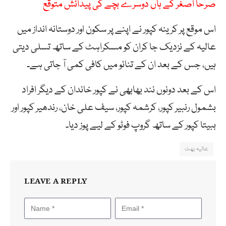
صرحا اصغر کے ہاں دوسرے بچے کی پیدائش متوقع
اس موقع پر کرینہ کپور نے اپنے پر سکون اور دوستانہ انداز میں
عالیہ کے نزدیک جا کران کو مسکراہٹ کے ساتھ تسلی دیتی
ہیں، جس کے بعد ان کے تنائو میں کافی کمی آ جاتی ہے۔
اس کے بعد دونوں نند بھابھی نے کپور خاندان کے دیگر افراد
بشمول رنبیر کپور، کرشمہ کپور، سیف علی خان، رندھیر کپور اور
ببیتا کپور کے ساتھ گروپ فوٹو کے لیے پوز دیا۔
عالیہ بھٹ
LEAVE A REPLY