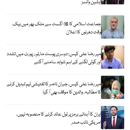
ایشین وائسز
جماعت اسلامی کا 16 اگست سے ملک بھر میں بیک
وقت دھرنوں کا اعلان
میر رضا علی کیس: دوسری پوسٹ مارٹم رپورٹ میں تشدد
اور گولی لگنے کے اہم شواہد سامنے آگئے
میر رضا علی کیس، جبران ناصر کا تفتیشی ٹیم تبدیل کرنے
کا مطالبہ، والدین کا موقف بھی آ گیا
ایران کا آبنائے ہرمز پر ٹول عائد کرنے کا منصوبہ نہیں،
امریکی نائب صدر