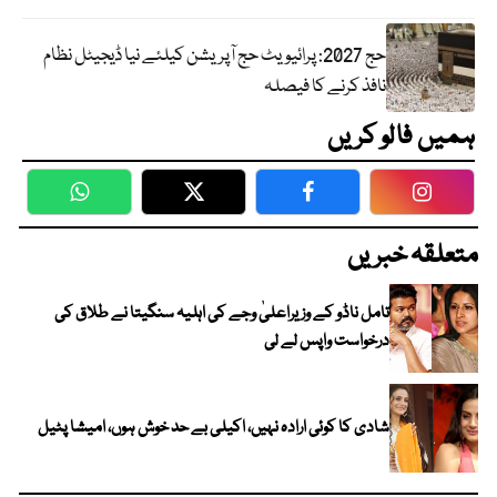
حج 2027: پرائیویٹ حج آپریشن کیلئے نیا ڈیجیٹل نظام
نافذ کرنے کا فیصلہ
ہمیں فالو کریں
WhatsApp
Twitter
Facebook
Faceboo
متعلقہ خبریں
تامل ناڈو کے وزیراعلیٰ وجے کی اہلیہ سنگیتا نے طلاق کی
درخواست واپس لے لی
شادی کا کوئی ارادہ نہیں، اکیلی بے حد خوش ہوں، امیشا پٹیل