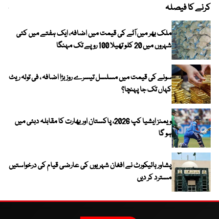
کرنے کا فیصلہ
چھی
ملک بھر میں آٹے کی قیمت میں اضافہ، ایک ہفتے میں کئی
شہروں میں 20 کلو تھیلا 100 روپے تک مہنگا
سونے کی قیمت میں مسلسل تیسرے روز بڑا اضافہ ، فی تولہ ریٹ
کہاں تک جا پہنچا؟
ویمنز ایشیا کپ 2026، پاکستان اور بھارت کا مقابلہ دبئی میں
ہو گا
پشاور ہائیکورٹ نے افغان شہریوں کی عارضی قیام کی درخواستیں
مسترد کر دیں