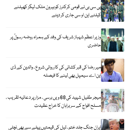
پی سی بی نے قومی کرکٹرز کو بیرون ملک لیگز کھیلنے
کیلئے این او سی جاری کر دیئے
وزیر اعظم شہباز شریف کی وفد کے ہمراہ روضہ رسولؐ پر
حاضری
میر رضا کی قبر کشائی کی کارروائی شروع ، والدین کے ڈی
این اے سیمپل بھی لینے کا فیصلہ
میجر طفیل شہید کی 68 ویں برسی ، مزار پر دعائیہ تقریب ،
مسلح افواج کے سربراہان کا خراج عقیدت
ایران جنگ جلد ختم ، تیل کی قیمتیں پہلے سے بھی نچلی