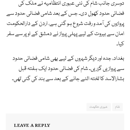
دوسری جانب شام کی نئی عبوری انتظامیہ نے ملک کی
فضائی حدود کھول دی۔ جس کے بعد شامی فضائی حدود سے
پروازوں کی آمد و رفت شروع ہو گئی ہے، اردن کے دارالحکومت
امان سے بیروت کے لیے پہلی پرواز نے دمشق کے اوپر سے سفر
کیا۔
بغداد، جدہ اور دیگر شہروں کے لیے بھی شامی فضائی حدود
سے پروازیں گزریں۔ شام کی فضائی حدود ایک ہفتہ قبل
بشارالاسد کا تختہ الٹے جانے کے بعد سے بند کی گئی تھی۔
شام
عبوری حکومت
LEAVE A REPLY