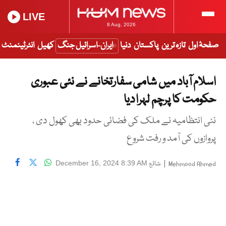
LIVE
8 Aug, 2026
صفحۂ اول
تازہ ترین
پاکستان
دنیا
ایران-اسرائیل جنگ
کھیل
انٹرٹینمنٹ
اسلام آباد میں شامی سفارتخانے نے نئی عبوری
حکومت کا پرچم لہرا دیا
نئی انتظامیہ نے ملک کی فضائی حدود بھی کھول دی ،
پروازوں کی آمد و رفت شروع
|
شائع
December 16, 2024 8:39 AM
Mehmood Ahmed