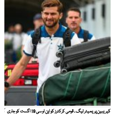
کیریبین پریمیئر لیگ ، قومی کرکٹرز کو این او سی 19 اگست کو جاری
آز