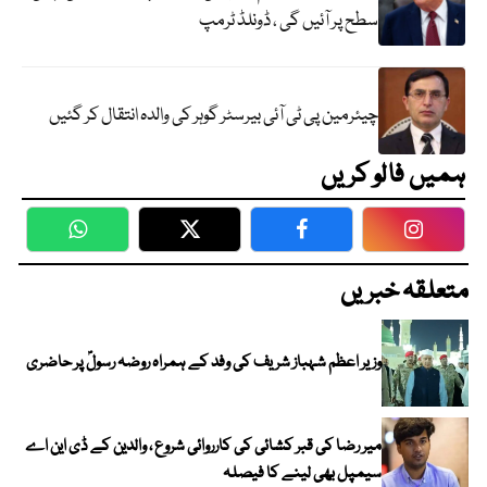
سطح پر آئیں گی ، ڈونلڈ ٹرمپ
چیئرمین پی ٹی آئی بیرسٹر گوہر کی والدہ انتقال کر گئیں
ہمیں فالو کریں
WhatsApp
Twitter
Facebook
Faceboo
متعلقہ خبریں
وزیر اعظم شہباز شریف کی وفد کے ہمراہ روضہ رسولؐ پر حاضری
میر رضا کی قبر کشائی کی کارروائی شروع ، والدین کے ڈی این اے
سیمپل بھی لینے کا فیصلہ