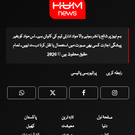
ہم نیوز پر شائع یا نشر ہونے والا مواد ادارتی ٹیم کی کاوش ہے۔ اس مواد کو بغیر
پیشگی اجازت کسی بھی صورت میں استعمال یا نقل کرنا درست نہیں۔ تمام
حقوق محفوظ ہیں © 2026
رابطہ کریں
پرائیویسی پالیسی
WhatsApp
Twitter
Facebook
Faceboo
صفحۂ اول
تازہ ترین
پاکستان
دنیا
معیشت
کھیل