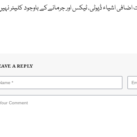
ت اضافی اشیاء ڈیوٹی، ٹیکس اور جرمانےکے باوجود کلیئر نہیں
EAVE A REPLY