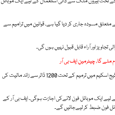
 تحت بیرون ملک سے ذاتی استعمال کے لیے ایک موبائل
لز 2006 میں مزید ترامیم سے متعلق مسودہ جاری کر دیا گیا ہے، قوانین میں ترامیم سے
 تجاویز اور آراء قابل قبول نہیں ہوں گی۔
 ملے گا، چیئرمین ایف بی آر
ایف بی آر کی جانب سے جاری نوٹیفکیشن کے مطابق بیگیج اسکیم میں ترمیم کے تحت 1200 ڈالر سے زائد مالیت کی
یے ایک موبائل فون لانےکی اجازت ہوگی۔ ایف بی آر کے
ائل فون ضبط کر لیےجائیں گے۔