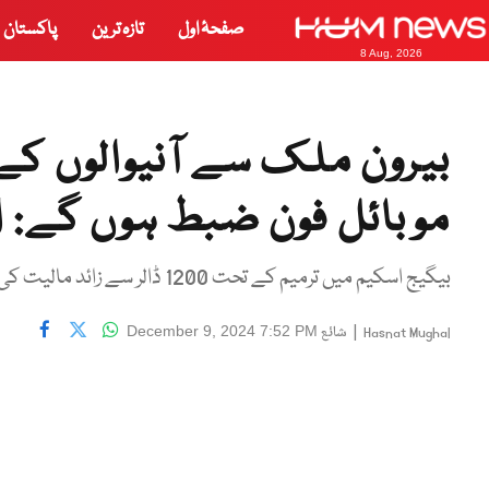
صفحۂ اول
تازہ ترین
پاکستان
8 Aug, 2026
بیرون ملک سے آنیوالوں کے
موبائل فون ضبط ہوں گے: ای
بیگیج اسکیم میں ترمیم کے تحت 1200 ڈالر سے زائد مالیت کی اشیاء کمرشل تجارت تصور ہوگی۔
|
شائع
December 9, 2024 7:52 PM
Hasnat Mughal