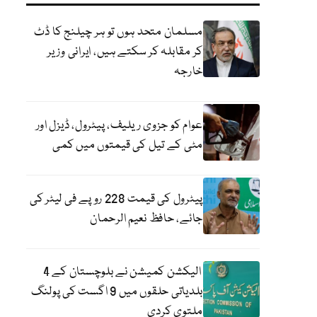
مسلمان متحد ہوں تو ہر چیلنج کا ڈٹ
کر مقابلہ کر سکتے ہیں، ایرانی وزیر
خارجہ
عوام کو جزوی ریلیف، پیٹرول، ڈیزل اور
مٹی کے تیل کی قیمتوں میں کمی
پیٹرول کی قیمت 228 روپے فی لیٹر کی
جائے، حافظ نعیم الرحمان
الیکشن کمیشن نے بلوچستان کے 4
بلدیاتی حلقوں میں 9 اگست کی پولنگ
ملتوی کردی