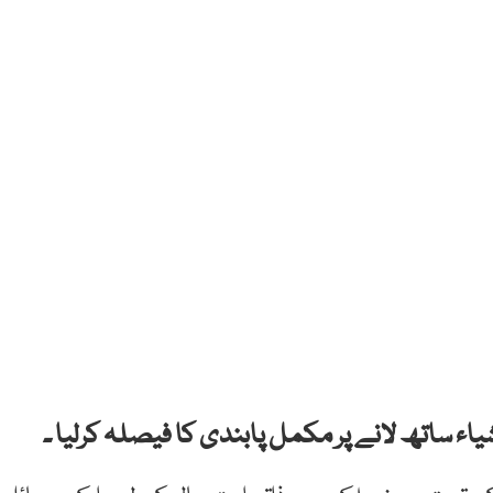
اء ساتھ لانے پر مکمل پابندی کا فیصلہ کرلیا ۔