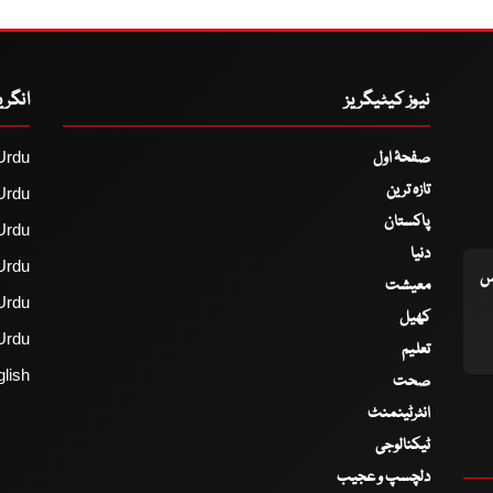
نیوز کیٹیگریز
انگر
صفحۂ اول
Urdu
تازہ ترین
Urdu
پاکستان
Urdu
دنیا
Urdu
اس
معیشت
Urdu
کھیل
Urdu
تعلیم
lish
صحت
انٹرٹینمنٹ
ٹیکنالوجی
دلچسپ و عجیب