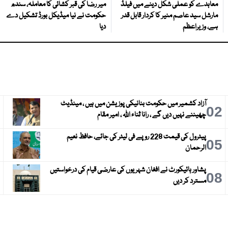
معاہدے کو عملی شکل دینے میں فیلڈ
میر رضا کی قبر کشائی کا معاملہ، سندھ
مارشل سید عاصم منیر کا کردار قابل قدر
حکومت نے نیا میڈیکل بورڈ تشکیل دے
ہے، وزیراعظم
دیا
آزاد کشمیر میں حکومت بنانیکی پوزیشن میں ہیں ، مینڈیٹ
3
02
چھیننے نہیں دیں گے ، رانا ثناء اللہ ، امیر مقام
پیٹرول کی قیمت 228 روپے فی لیٹر کی جائے، حافظ نعیم
6
05
الرحمان
پشاور ہائیکورٹ نے افغان شہریوں کی عارضی قیام کی درخواستیں
9
08
مسترد کر دیں