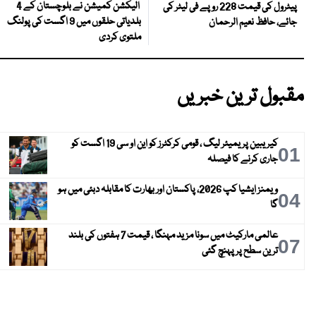
الیکشن کمیشن نے بلوچستان کے 4
پیٹرول کی قیمت 228 روپے فی لیٹر کی
بلدیاتی حلقوں میں 9 اگست کی پولنگ
جائے، حافظ نعیم الرحمان
ملتوی کردی
مقبول ترین خبریں
کیریبین پریمیئر لیگ ، قومی کرکٹرز کو این او سی 19 اگست کو
01
جاری کرنے کا فیصلہ
ویمنز ایشیا کپ 2026، پاکستان اور بھارت کا مقابلہ دبئی میں ہو
04
گا
عالمی مارکیٹ میں سونا مزید مہنگا ، قیمت 7 ہفتوں کی بلند
07
ترین سطح پر پہنچ گئی