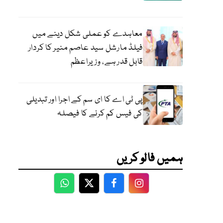
معاہدے کو عملی شکل دینے میں
فیلڈ مارشل سید عاصم منیر کا کردار
قابل قدر ہے، وزیراعظم
پی ٹی اے کا ای سم کے اجرا اور تبدیلی
کی فیس کم کرنے کا فیصلہ
ہمیں فالو کریں
WhatsApp
Twitter
Facebook
Facebook