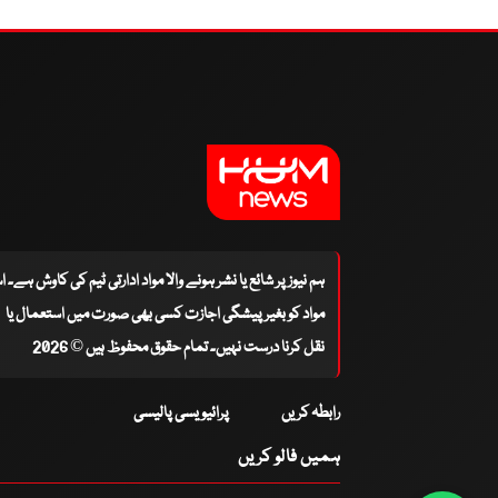
ہم نیوز پر شائع یا نشر ہونے والا مواد ادارتی ٹیم کی کاوش ہے۔ 
مواد کو بغیر پیشگی اجازت کسی بھی صورت میں استعمال یا
نقل کرنا درست نہیں۔ تمام حقوق محفوظ ہیں © 2026
رابطہ کریں
پرائیویسی پالیسی
ہمیں فالو کریں