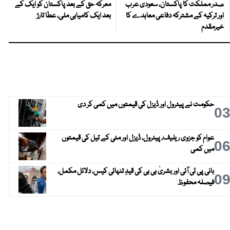
صدر مملکت کا پاکستان، سعودی عرب
معرکہ حق کے بعد پاکستان کو ایک کے
اور ترکیہ کے مشترکہ دفاعی معاہدے کا
بعد ایک کامیابی ملی، عطا تارڑ
خیرمقدم
حکومت نے پیٹرول اور ڈیزل کی قیمتوں میں کمی کر دی
0
عوام کو جزوی ریلیف، پیٹرول، ڈیزل اور مٹی کے تیل کی قیمتوں
0
میں کمی
بانی پی ٹی آئی اور بشریٰ بی بی کی قیدِ تنہائی کیس، دلائل مکمل،
0
فیصلہ محفوظ