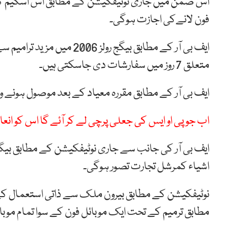
اس ضمن میں جاری نوٹیفکیشن کے مطابق اس اسکیم کے
فون لانےکی اجازت ہوگی۔
ایف بی آر کے مطابق بیگج رو
متعلق 7 روز میں سفارشات دی جاسکتی ہیں۔
ایف بی آر کے مطابق مقررہ معیاد کے بعد موصول ہونے والی
اب جو پی او ایس کی جعلی پرچی لے کر آئے گا اس کو انعام
اشیاء کمرشل تجارت تصور ہوگی۔
نوٹیفکیشن کے مطابق بیرون ملک سے ذاتی استعمال کے ل
مطابق ترمیم کے تحت ایک موبائل فون کے سوا تمام موب