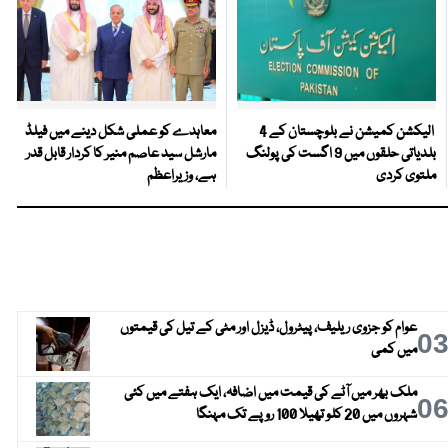
الیکشن کمیشن نے بلوچستان کے 4
معاہدے کو عملی شکل دینے میں فیلڈ
بلدیاتی حلقوں میں 9 اگست کی پولنگ
مارشل سید عاصم منیر کا کردار قابل قدر
ملتوی کردی
ہے، وزیراعظم
عوام کو جزوی ریلیف، پیٹرول، ڈیزل اور مٹی کے تیل کی قیمتوں
0
میں کمی
ملک بھر میں آٹے کی قیمت میں اضافہ، ایک ہفتے میں کئی
0
شہروں میں 20 کلو تھیلا 100 روپے تک مہنگا