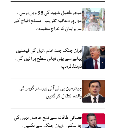
میجر طفیل شہید کی 68 ویں برسی ،
مزار پر دعائیہ تقریب ، مسلح افواج کے
سربراہان کا خراج عقیدت
ایران جنگ جلد ختم ، تیل کی قیمتیں
پہلے سے بھی نچلی سطح پر آئیں گی ،
ڈونلڈ ٹرمپ
چیئرمین پی ٹی آئی بیرسٹر گوہر کی
والدہ انتقال کر گئیں
فضائی طاقت سے فتح حاصل نہیں کی
جا سکتی ، ایران جنگ سے نکلیں ،