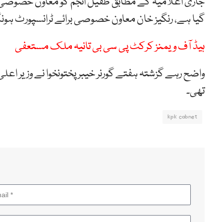
جاری اعلامیہ کے مطابق طفیل انجم کو معاون خصوصی ٹی
گیا ہے، رنگیز خان معاون خصوصی برائے ٹرانسپورٹ ہون
ہیڈ آف ویمنز کرکٹ پی سی بی تانیہ ملک مستعفی
واضح رہے گزشتہ ہفتے گورنر خیبر پختونخوا نے وزیر ا
تھی۔
kpk cabnet