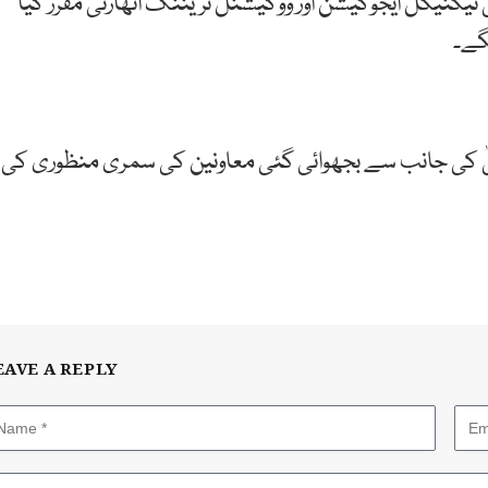
کنیکل ایجوکیشن اور ووکیشنل ٹریننگ اتھارٹی مقرر کیا
گے۔
علیٰ کی جانب سے بجھوائی گئی معاونین کی سمری منظوری کی
EAVE A REPLY