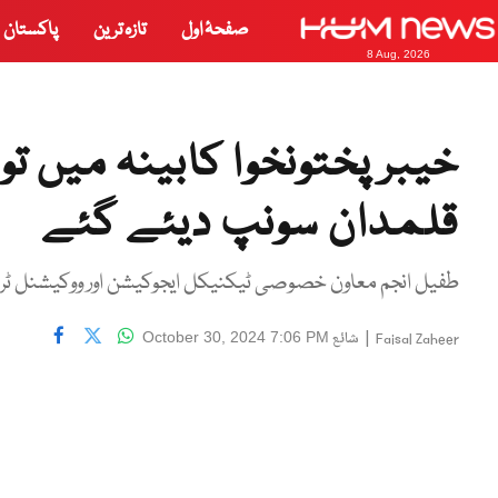
صفحۂ اول
تازہ ترین
پاکستان
8 Aug, 2026
قلمدان سونپ دیئے گئے
طفیل انجم معاون خصوصی ٹیکنیکل ایجوکیشن اور ووکیشنل ٹری
|
شائع
October 30, 2024 7:06 PM
Faisal Zaheer