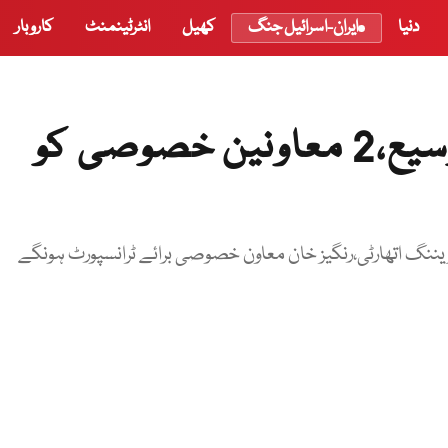
دنیا
ایران-اسرائیل جنگ
کھیل
انٹرٹینمنٹ
کاروبار
خیبر پختونخوا کابینہ میں توسیع،2 معاونین خصوصی کو
ننگ اتھارٹی،رنگیز خان معاون خصوصی برائے ٹرانسپورٹ ہونگے