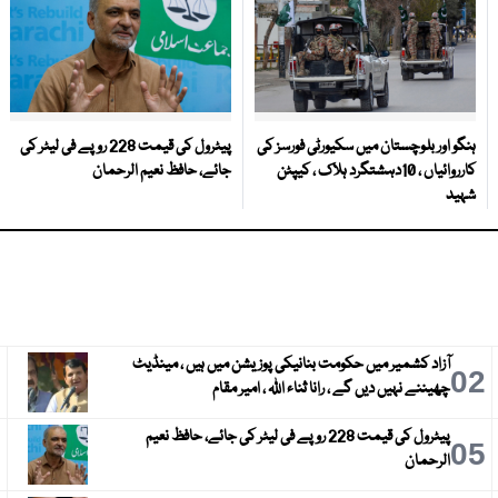
ہنگو اور بلوچستان میں سکیورٹی فورسز کی
پیٹرول کی قیمت 228 روپے فی لیٹر کی
کارروائیاں ، 10دہشتگرد ہلاک ، کیپٹن
جائے، حافظ نعیم الرحمان
شہید
آزاد کشمیر میں حکومت بنانیکی پوزیشن میں ہیں ، مینڈیٹ
3
02
چھیننے نہیں دیں گے ، رانا ثناء اللہ ، امیر مقام
پیٹرول کی قیمت 228 روپے فی لیٹر کی جائے، حافظ نعیم
6
05
الرحمان