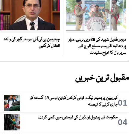
چیئرمین پی ٹی آئی بیرسٹر گوہر کی والدہ
میجر طفیل شہید کی 68 ویں برسی ، مزار
انتقال کر گئیں
پر دعائیہ تقریب ، مسلح افواج کے
سربراہان کا خراج عقیدت
مقبول ترین خبریں
کیریبین پریمیئر لیگ ، قومی کرکٹرز کو این او سی 19 اگست کو
01
جاری کرنے کا فیصلہ
حکومت نے پیٹرول اور ڈیزل کی قیمتوں میں کمی کر دی
04