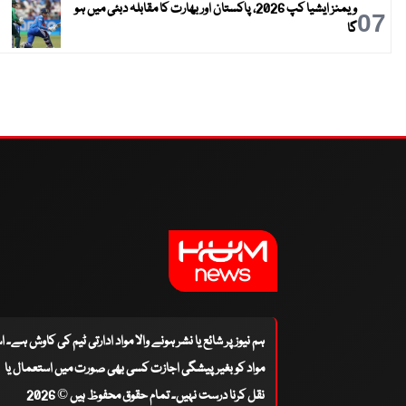
ویمنز ایشیا کپ 2026، پاکستان اور بھارت کا مقابلہ دبئی میں ہو
07
گا
ہم نیوز پر شائع یا نشر ہونے والا مواد ادارتی ٹیم کی کاوش ہے۔ 
مواد کو بغیر پیشگی اجازت کسی بھی صورت میں استعمال یا
نقل کرنا درست نہیں۔ تمام حقوق محفوظ ہیں © 2026