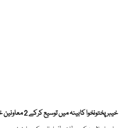
خیبر پختونخوا کابینہ میں توسیع کرکے 2 معاونین خصوصی کو قلمدان سونپ دیئے گئے ہیں۔