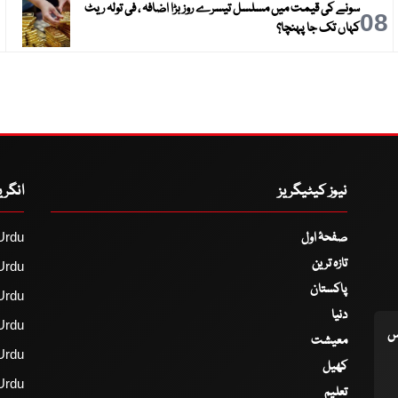
سونے کی قیمت میں مسلسل تیسرے روز بڑا اضافہ ، فی تولہ ریٹ
9
08
کہاں تک جا پہنچا؟
نیوز کیٹیگریز
انگر
صفحۂ اول
Urdu
تازہ ترین
Urdu
پاکستان
Urdu
دنیا
Urdu
اس
معیشت
Urdu
کھیل
Urdu
تعلیم