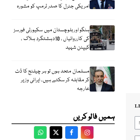
امریکی جنرل کا صدر ٹرمپ کو مشورہ
ہنگو اور بلوچستان میں سکیورٹی فورسز
کی کارروائیاں ، 10دہشتگرد ہلاک ،
کیپٹن شہید
مسلمان متحد ہوں تو ہر چیلنج کا ڈٹ
کر مقابلہ کر سکتے ہیں، ایرانی وزیر
خارجہ
L
ہمیں فالو کریں
WhatsApp
Twitter
Facebook
Facebook