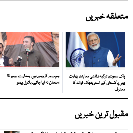
متعلقہ خبریں
ہم صبر کر رہے ہیں، ہمارے صبر کا
پاک سعودی ترکیہ دفاعی معاہدہ، بھارت
امتحان نہ لیا جائے، بلاول بھٹو
بھی پاکستان کے اسٹریٹجک فوائد کا
معترف
مقبول ترین خبریں