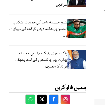
عراقچی
شیخ حسینہ واجد کی حمایت، شکیب
الحسن پر بنگلہ دیش کرکٹ کے دروازے
بند
پاک سعودی ترکیہ دفاعی معاہدہ،
بھارت بھی پاکستان کے اسٹریٹجک
فوائد کا معترف
ہمیں فالو کریں
WhatsApp
Twitter
Facebook
Facebook