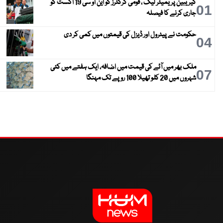
کیریبین پریمیئر لیگ ، قومی کرکٹرز کو این او سی 19 اگست کو
01
جاری کرنے کا فیصلہ
حکومت نے پیٹرول اور ڈیزل کی قیمتوں میں کمی کر دی
04
ملک بھر میں آٹے کی قیمت میں اضافہ، ایک ہفتے میں کئی
07
شہروں میں 20 کلو تھیلا 100 روپے تک مہنگا