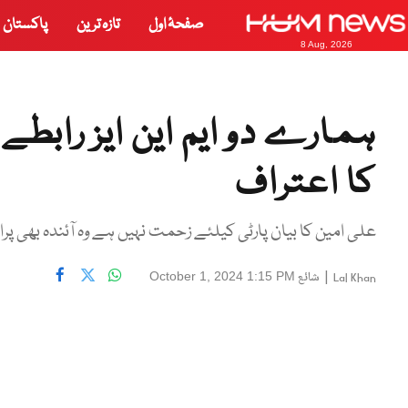
صفحۂ اول
تازہ ترین
پاکستان
8 Aug, 2026
ہمارے دو ایم این ایز رابطے
کا اعتراف
علی امین کا بیان پارٹی کیلئے زحمت نہیں ہے وہ آئندہ بھی پ
|
شائع
October 1, 2024 1:15 PM
Lal Khan