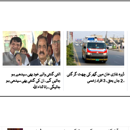
ڈیرہ غازی خان میں گھر کی چھت گر گئی
الٹی گنتی والے خود بھی سیدھے ہو
، 2 جاں بحق ، 3 افراد زخمی
جائیں گے ، ان کی گنتی بھی سیدھی ہو
جائیگی ، رانا ثناء اللہ