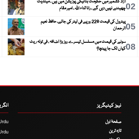
آزاد کشمیر میں حکومت بنانیکی پوزیشن میں ہیں ، مینڈیٹ
3
02
چھیننے نہیں دیں گے ، رانا ثناء اللہ ، امیر مقام
پیٹرول کی قیمت 228 روپے فی لیٹر کی جائے، حافظ نعیم
6
05
الرحمان
سونے کی قیمت میں مسلسل تیسرے روز بڑا اضافہ ، فی تولہ ریٹ
9
08
کہاں تک جا پہنچا؟
نیوز کیٹیگریز
انگر
صفحۂ اول
Urdu
تازہ ترین
Urdu