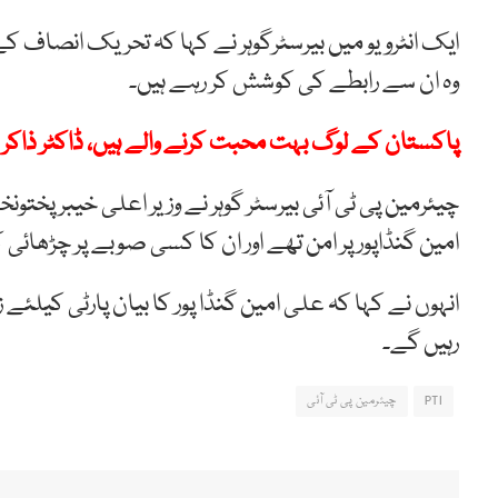
ایک انٹرویو میں بیرسٹرگوہر نے کہا کہ تحریک انصاف کے
وہ ان سے رابطے کی کوشش کر رہے ہیں۔
پاکستان کے لوگ بہت محبت کرنے والے ہیں، ڈاکٹر ذاکر 
چیئرمین پی ٹی آئی بیرسٹر گوہر نے وزیر اعلی خیبر پختون
امین گنڈاپور پر امن تھے اور ان کا کسی صوبے پر چڑھائی کا
انہوں نے کہا کہ علی امین گنڈا پور کا بیان پارٹی کیل
رہیں گے۔
PTI
چیئرمین پی ٹی آئی