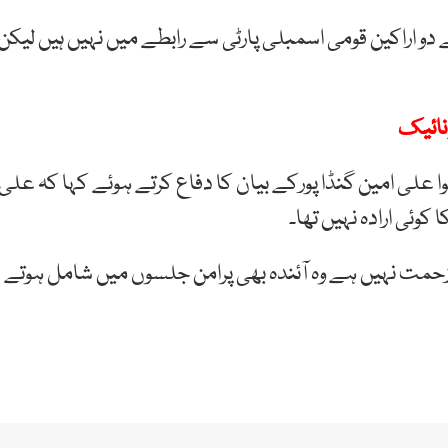
 دو اراکین قومی اسمبلی پارٹی سے رابطے میں نہیں ہیں لیکن
نائیک
خوا علی امین گنڈا پورکے بیان کا دفاع کرتے ہوئے کہا کہ علی
 کوئی ارادہ نہیں تھا۔
ئے زحمت نہیں ہے وہ آئندہ بھی پرامن جلسوں میں شامل ہوتے