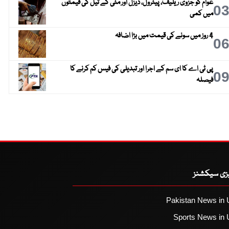
عوام کو جزوی ریلیف، پیٹرول، ڈیزل اور مٹی کے تیل کی قیمتوں
0
میں کمی
4 روز میں سونے کی قیمت میں بڑا اضافہ
0
پی ٹی اے کا ای سم کے اجرا اور تبدیلی کی فیس کم کرنے کا
0
فیصلہ
یزی سیکشنز
Pakistan News in 
Sports News in 