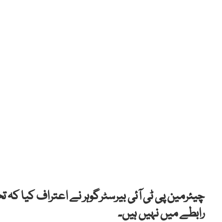
چیئرمین پی ٹی آئی بیرسٹرگوہر نے اعتراف کیا کہ
رابطے میں نہیں ہیں۔