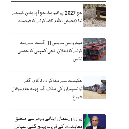
حج 2027: پرائیویٹ حج آپریشن کیلئے
نیا ڈیجیٹل نظام نافذ کرنے کا فیصلہ
میٹرو بس سروس 11 اگست سے بند
کرنے کا اعلان، نجی کمپنی کا حتمی
نوٹس
حکومت سے مذاکرات ناکام، گڈز
ٹرانسپورٹرز کی ملک گیر پہیہ جام ہڑتال
شروع
ایران اور عمان آبنائے ہرمز سے متعلق
معاہدے کے قریب پہنچ گئے، عباس