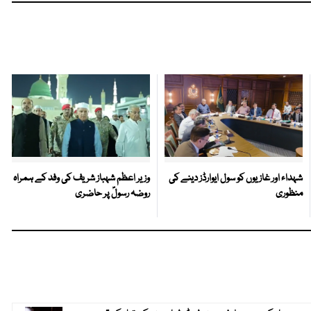
شہداء اور غازیوں کو سول ایوارڈز دینے کی
وزیر اعظم شہباز شریف کی وفد کے ہمراہ
منظوری
روضہ رسولؐ پر حاضری