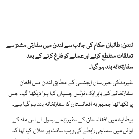
لندن: طالبان حکام کی جانب سے لندن میں سفارتی مشنز سے
تعلقات منقطع کرنے اور عملے کو فارغ کرنے کے بعد
سفارتخانہ بند ہو گیا۔
غیرملکی خبر رساں ایجنسی کے مطابق لندن میں افغان
سفارتخانے کے باہر ایک نوٹس چسپاں کیا ہوا دیکھا گیا۔ جس
پر لکھا تھا جمہوریہ افغانستان کا سفارتخانہ بند ہو گیا ہے۔
برطانیہ میں افغانستان کے سفیر زلمے رسول نے اس ماہ کے
اوائل میں سماجی رابطے کی ویب سائٹ پر اعلان کیا تھا کہ