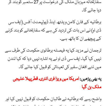
سفارتخانہ میزبان ملک کی درخواست پر 27 ستمبر کو بند کر
دیا جائے گا۔
برطانیہ کے فارن کامن ویلتھ اینڈ ڈیولپمنٹ آفس (ایف سی
ڈی او) نے اس بات کی تردید کی ہے کہ سفارتخانے کو بند کرنے
کے پیچھے ان کا ہاتھ ہے۔
ترجمان نے مزید کہا یہ فیصلہ برطانوی حکومت کی طرف سے
نہیں کیا گیا۔ ایف سی ڈی او نے یہ اشارہ نہیں دیا کہ کیا لندن
میں نئے افغان سفیر کی تعیناتی کو قبول کیا جائے گا۔
یہ بھی پڑھیں:
امریکا میں ویزا فری انٹری، قطر پہلا خلیجی
ملک بن گیا
واضح رہے کہ برطانیہ نے طالبان حکومت کو قبول نہیں کیا اور