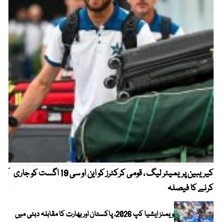
کیریبین پریمیئر لیگ ، قومی کرکٹرز کو این او سی 19 اگست کو جاری
آز
کرنے کا فیصلہ
چھی
ویمنز ایشیا کپ 2026، پاکستان اور بھارت کا مقابلہ دبئی میں