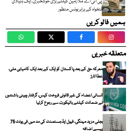
پی آئی اے ملازمین کیلئے بڑی خوشخبری، ایک بنیادی
تنخواہ کے برابر بونس منظور
ہمیں فالو کریں
WhatsApp
Twitter
Facebook
Faceboo
متعلقہ خبریں
معرکہ حق کے بعد پاکستان کو ایک کے بعد ایک کامیابی ملی،
عطا تارڑ
انسانی اعضاء کی غیر قانونی فروخت کیس، گرفتار چینی باشندوں
نے ضمانت کیلئے ہائیکورٹ سے رجوع کرلیا
بجلی مزید مہنگی، فیول ایڈجسٹمنٹ کی مد میں فی یونٹ 75
پیسے اضافہ