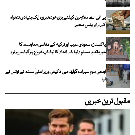
پی آئی اے ملازمین کیلئے بڑی خوشخبری، ایک بنیادی تنخواہ
کے برابر بونس منظور
پاکستان، سعودی عرب اور ترکیہ کے دفاعی معاہدے کا
خیرمقدم، مسلم دنیا کے اتحاد کا نیا باب شروع ہوگیا، مریم نواز
ایدھی ہوم سہراب گوٹھ میں ڈکیتی، وزیراعلیٰ سندھ نے نوٹس لے
لیا
مقبول ترین خبریں