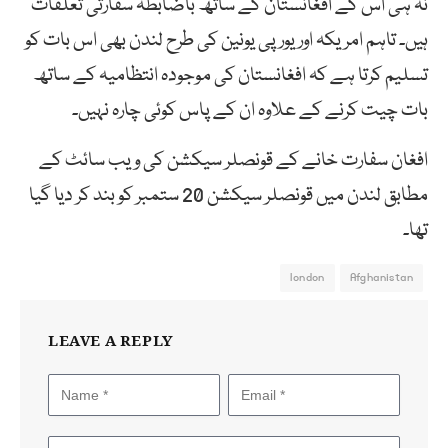
نہ ہی اس کے افغانستان کے ساتھ باضابطہ سفارتی تعلقات
ہیں۔ تاہم امریکہ اور یورپی یونین کی طرح لندن بھی اس بات کو
تسلیم کرتا ہے کہ افغانستان کی موجودہ انتظامیہ کے ساتھ
بات چیت کرنے کے علاوہ ان کے پاس کوئی چارہ نہیں۔
افغان سفارت خانے کے قونصلر سیکشن کی ویب سائٹ کے
مطابق لندن میں قونصلر سیکشن 20 ستمبر کو بند کر دیا گیا
تھا۔
london
Afghanistan
LEAVE A REPLY