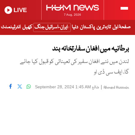
LIVE
7 Aug, 2026
صفحۂ اول
تازہ ترین
پاکستان
دنیا
ایران-اسرائیل جنگ
کھیل
انٹرٹینمنٹ
برطانیہ میں افغان سفارتخانہ بند
لندن میں نئے افغان سفیر کی تعیناتی کو قبول کیا جائے
گا، ایف سی ڈی او
|
شائع
September 28, 2024 1:45 AM
Ahmed Hussain