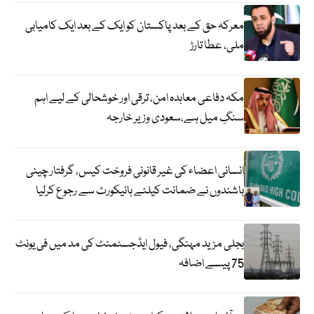
معرکہ حق کے بعد پاکستان کو ایک کے بعد ایک کامیابی
ملی، عطا تارڑ
مکہ دفاعی معاہدہ امن، ترقی اور خوشحالی کے لیے اہم
سنگِ میل ہے،سعودی وزیر خارجہ
انسانی اعضاء کی غیر قانونی فروخت کیس، گرفتار چینی
باشندوں نے ضمانت کیلئے ہائیکورٹ سے رجوع کرلیا
بجلی مزید مہنگی، فیول ایڈجسٹمنٹ کی مد میں فی یونٹ
75 پیسے اضافہ