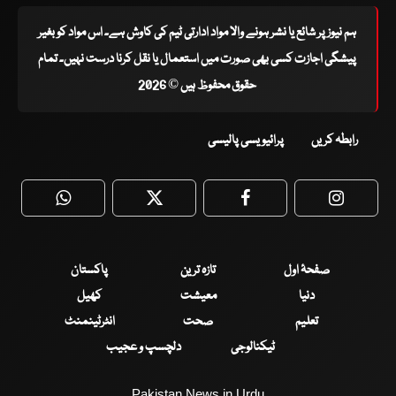
ہم نیوز پر شائع یا نشر ہونے والا مواد ادارتی ٹیم کی کاوش ہے۔ اس مواد کو بغیر
پیشگی اجازت کسی بھی صورت میں استعمال یا نقل کرنا درست نہیں۔ تمام
حقوق محفوظ ہیں © 2026
رابطہ کریں
پرائیویسی پالیسی
WhatsApp
Twitter
Facebook
Faceboo
صفحۂ اول
تازہ ترین
پاکستان
دنیا
معیشت
کھیل
تعلیم
صحت
انٹرٹینمنٹ
ٹیکنالوجی
دلچسپ و عجیب
Pakistan News in Urdu