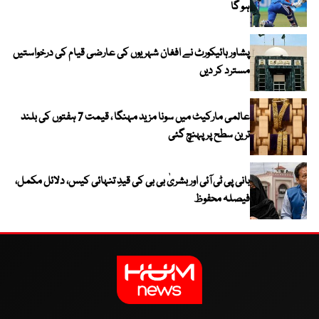
ہو گا
پشاور ہائیکورٹ نے افغان شہریوں کی عارضی قیام کی درخواستیں
مسترد کر دیں
عالمی مارکیٹ میں سونا مزید مہنگا ، قیمت 7 ہفتوں کی بلند
ترین سطح پر پہنچ گئی
بانی پی ٹی آئی اور بشریٰ بی بی کی قیدِ تنہائی کیس، دلائل مکمل،
فیصلہ محفوظ