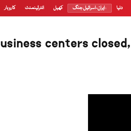
دنیا
ایران-اسرائیل جنگ
کھیل
انٹرٹینمنٹ
کاروبار
usiness centers closed,