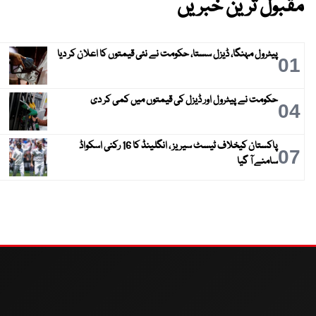
مقبول ترین خبریں
پیٹرول مہنگا، ڈیزل سستا، حکومت نے نئی قیمتوں کا اعلان کر دیا
01
حکومت نے پیٹرول اور ڈیزل کی قیمتوں میں کمی کر دی
04
پاکستان کیخلاف ٹیسٹ سیریز ، انگلینڈ کا 16 رکنی اسکواڈ
07
سامنے آ گیا