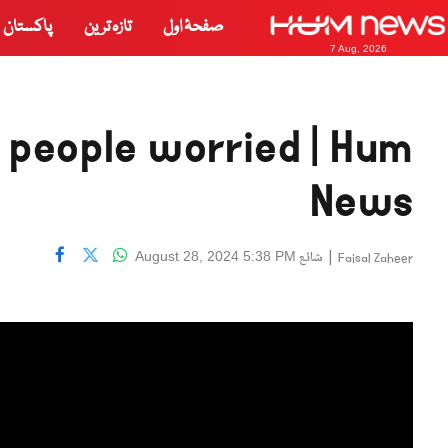
صفحۂ اول
تازہ ترین
پاکستان
7 Aug, 2026
 people worried | Hum
News
|
شائع
August 28, 2024 5:38 PM
Faisal Zaheer