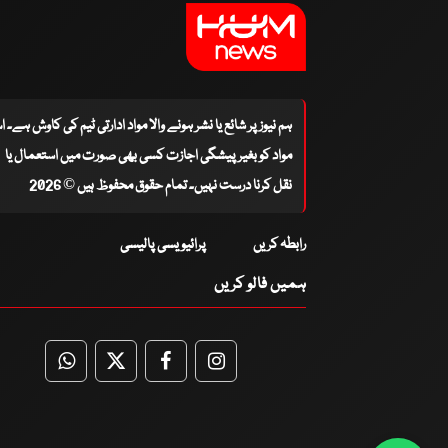
ہم نیوز پر شائع یا نشر ہونے والا مواد ادارتی ٹیم کی کاوش ہے۔ 
مواد کو بغیر پیشگی اجازت کسی بھی صورت میں استعمال یا
نقل کرنا درست نہیں۔ تمام حقوق محفوظ ہیں © 2026
رابطہ کریں
پرائیویسی پالیسی
ہمیں فالو کریں
WhatsApp
Twitter
Facebook
Facebook