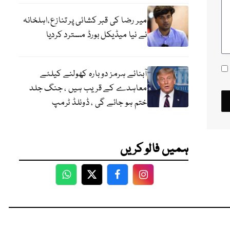
میر رضا کی قبر کشائی پر تنازع،اہلخانہ
نے نیا میڈیکل بورڈ مسترد کردیا
آبنائے ہرمز دوبارہ کھولنے کیلئے
معاہدے کے قریب ہیں ، جنگ جلد
ختم ہو جائے گی ، ڈونلڈ ٹرمپ
ہمیں فالو کریں
WhatsApp
Twitter
Facebook
Facebook