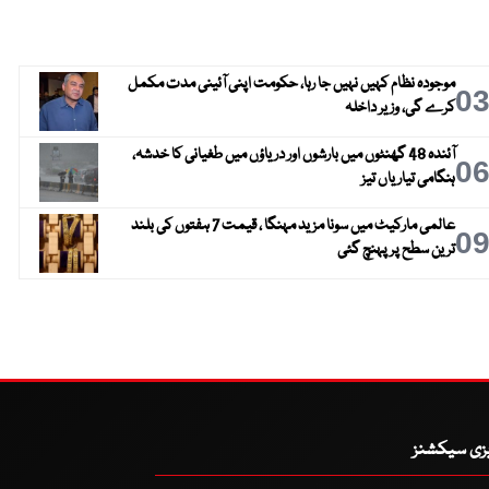
موجودہ نظام کہیں نہیں جا رہا، حکومت اپنی آئینی مدت مکمل
0
کرے گی، وزیر داخلہ
آئندہ 48 گھنٹوں میں بارشوں اور دریاؤں میں طغیانی کا خدشہ،
0
ہنگامی تیاریاں تیز
عالمی مارکیٹ میں سونا مزید مہنگا ، قیمت 7 ہفتوں کی بلند
0
ترین سطح پر پہنچ گئی
یزی سیکشنز