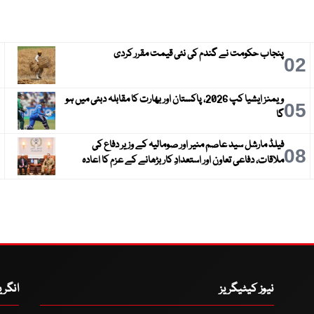
پنجاب حکومت نے گندم کی نئی قیمت مقرر کردی
3
02
ویمنز ایشیا کپ 2026، پاکستان اور بھارت کا مقابلہ دبئی میں ہو
6
05
گا
فیلڈ مارشل سید عاصم منیر اور صومالیہ کے وزیر دفاع کی
9
08
ملاقات، دفاعی تعاون اور استعدادِ کار بڑھانے کے عزم کا اعادہ
نیوز کیٹیگریز
انگر