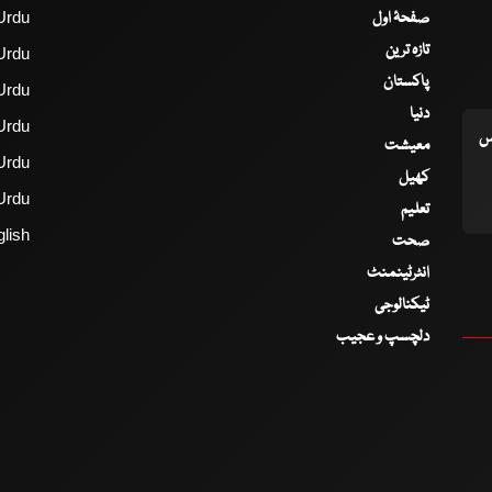
صفحۂ اول
Urdu
تازہ ترین
Urdu
پاکستان
Urdu
دنیا
Urdu
اس
معیشت
Urdu
کھیل
Urdu
تعلیم
lish
صحت
انٹرٹینمنٹ
ٹیکنالوجی
دلچسپ و عجیب