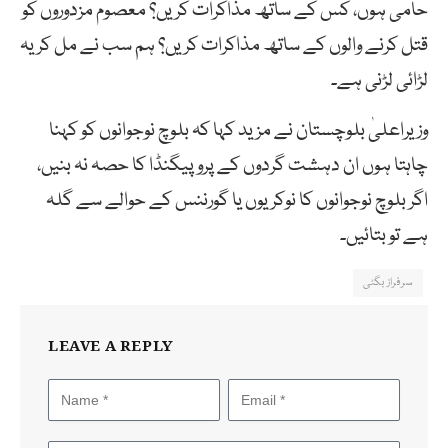
حامی ہوں، کس کے ساتھ مذاکرات کریں؟ معصوم مزدوروں کو
قتل کرنے والوں کے ساتھ مذاکرات کریں؟ ہم سب نے مل کر یہ
لڑائی لڑنی ہے۔
وزیراعلیٰ بلوچستان نے مزید کہا کہ بلوچ نوجوانوں کو کہنا
چاہتا ہوں ان دہشت گردوں کے پروپیگنڈا کا حصہ نہ بنیں،
اگر بلوچ نوجوانوں کا نوکریوں یا گورننس کے حوالے سے گلہ
ہے تو بتائیں۔
سرفراز بگٹی
LEAVE A REPLY