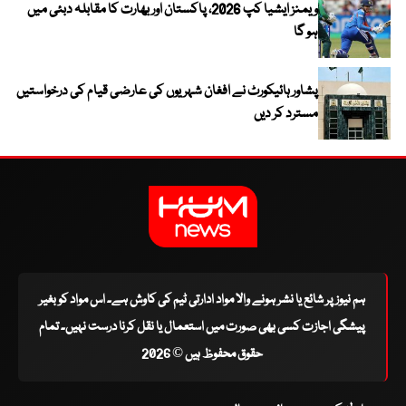
ویمنز ایشیا کپ 2026، پاکستان اور بھارت کا مقابلہ دبئی میں
ہو گا
پشاور ہائیکورٹ نے افغان شہریوں کی عارضی قیام کی درخواستیں
مسترد کر دیں
ہم نیوز پر شائع یا نشر ہونے والا مواد ادارتی ٹیم کی کاوش ہے۔ اس مواد کو بغیر
پیشگی اجازت کسی بھی صورت میں استعمال یا نقل کرنا درست نہیں۔ تمام
حقوق محفوظ ہیں © 2026