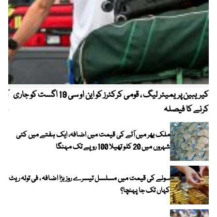
کیریبین پریمیئر لیگ ، قومی کرکٹرز کو این او سی 19 اگست کو جاری
آز
کرنے کا فیصلہ
چھی
ملک بھر میں آٹے کی قیمت میں اضافہ، ایک ہفتے میں کئی
شہروں میں 20 کلو تھیلا 100 روپے تک مہنگا
سونے کی قیمت میں مسلسل تیسرے روز بڑا اضافہ ، فی تولہ ریٹ
کہاں تک جا پہنچا؟