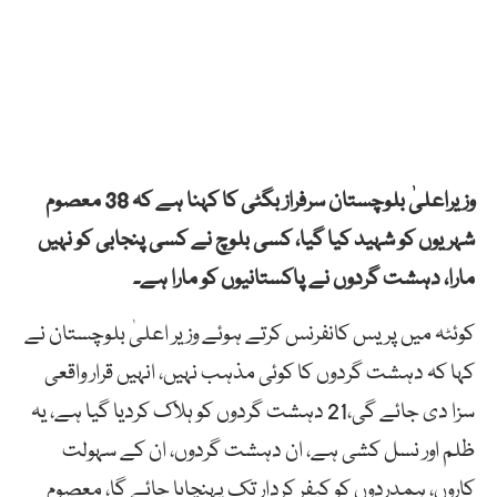
وزیراعلیٰ بلوچستان سرفراز بگٹی کا کہنا ہے کہ 38 معصوم
شہریوں کو شہید کیا گیا، کسی بلوچ نے کسی پنجابی کو نہیں
مارا، دہشت گردوں نے پاکستانیوں کو مارا ہے۔
کوئٹہ میں پریس کانفرنس کرتے ہوئے وزیر اعلیٰ بلوچستان نے
کہا کہ دہشت گردوں کا کوئی مذہب نہیں، انہیں قرار واقعی
سزا دی جائے گی،21 دہشت گردوں کو ہلاک کردیا گیا ہے، یہ
ظلم اور نسل کشی ہے، ان دہشت گردوں، ان کے سہولت
کاروں، ہمدردوں کو کیفر کردار تک پہنچایا جائے گا، معصوم