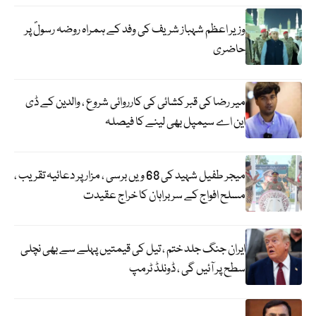
وزیر اعظم شہباز شریف کی وفد کے ہمراہ روضہ رسولؐ پر
حاضری
میر رضا کی قبر کشائی کی کارروائی شروع ، والدین کے ڈی
این اے سیمپل بھی لینے کا فیصلہ
میجر طفیل شہید کی 68 ویں برسی ، مزار پر دعائیہ تقریب ،
مسلح افواج کے سربراہان کا خراج عقیدت
ایران جنگ جلد ختم ، تیل کی قیمتیں پہلے سے بھی نچلی
سطح پر آئیں گی ، ڈونلڈ ٹرمپ