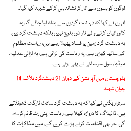
لوگوں کو بسوں سے اتار کر نشاندہی کرکے شہید کیا گیا۔
انہوں نے کہا کہ دہشت گردوں سے بدلہ لیا جائے گا، یہ
کارروائیاں کرنے والے ناراض بلوچ نہیں بلکہ دہشت گرد ہیں،
یہ دہشت گرد زمین پر فساد پھیلا رہے ہیں، ریاست مظلوم
کے ساتھ کھڑی ہے، یہ ریاست کی لڑائی ہے، یہ لڑائی عدلیہ،
میڈیا، سول سوسائٹی نے بھی لڑنی ہے۔
بلوچستان میں آپریشن کے دوران 21 دہشتگرد ہلاک، 14
جوان شہید
سرفراز بگٹی نے کہا کہ یہ دہشت گرد سافٹ ٹارگٹ ڈھونڈتے
ہیں، ڈائیلاگ کا دروازہ کھلا ہے، ریاست اپنی رٹ قائم کرے
گی، جو بھی اقدامات کرنے پڑے کریں گے، میں مذاکرات کا