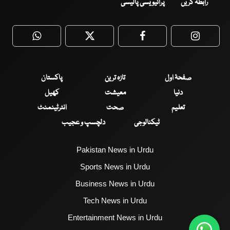
رابطہ کریں
پرائیویسی پالیسی
WhatsApp
Twitter
Facebook
Faceboo
صفحۂ اول
تازہ ترین
پاکستان
دنیا
معیشت
کھیل
تعلیم
صحت
انٹرٹینمنٹ
ٹیکنالوجی
دلچسپ و عجیب
Pakistan News in Urdu
Sports News in Urdu
Business News in Urdu
Tech News in Urdu
Entertainment News in Urdu