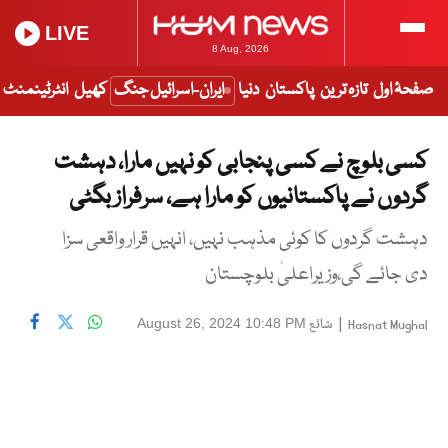
LIVE
8 Aug, 2026
صفحۂ اول
تازہ ترین
پاکستان
دنیا
ایران-اسرائیل جنگ
کھیل
انٹرٹینمنٹ
کسی بلوچ نے کسی پنجابی کو نہیں مارا، دہشت
گردوں نے پاکستانیوں کو مارا ہے، سرفراز بگٹی
دہشت گردوں کا کوئی مذہب نہیں، انہیں قرار واقعی سزا
دی جائے گی،وزیراعلیٰ بلوچستان
|
شائع
August 26, 2024 10:48 PM
Hasnat Mughal