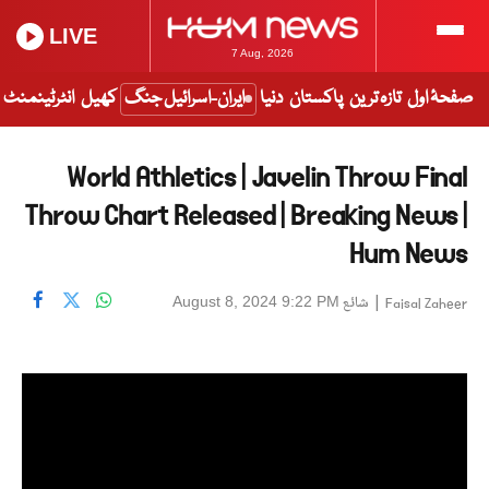
LIVE
7 Aug, 2026
صفحۂ اول
تازہ ترین
پاکستان
دنیا
ایران-اسرائیل جنگ
کھیل
انٹرٹینمنٹ
World Athletics | Javelin Throw Final
Throw Chart Released | Breaking News |
Hum News
|
شائع
August 8, 2024 9:22 PM
Faisal Zaheer