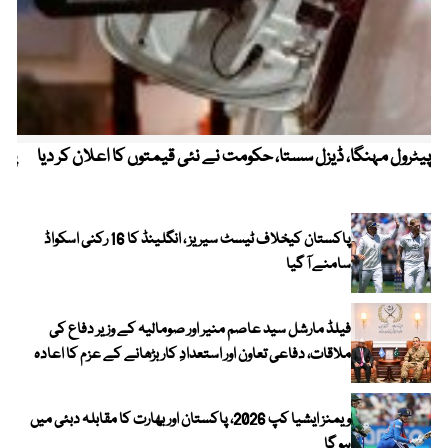
پیٹرول مہنگا، ڈیزل سستا، حکومت نے نئی قیمتوں کا اعلان کر دیا
پنج
پاکستان کیخلاف ٹیسٹ سیریز ، انگلینڈ کا 16 رکنی اسکواڈ
سامنے آ گیا
فیلڈ مارشل سید عاصم منیر اور صومالیہ کے وزیر دفاع کی
ملاقات، دفاعی تعاون اور استعدادِ کار بڑھانے کے عزم کا اعادہ
ویمنز ایشیا کپ 2026، پاکستان اور بھارت کا مقابلہ دبئی میں
ہو گا