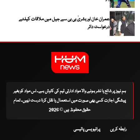
عمران خان اور بشریٰ بی بی سے جیل میں ملاقات کیلئے
درخواست دائر
ہم نیوز پر شائع یا نشر ہونے والا مواد ادارتی ٹیم کی کاوش ہے۔ اس مواد کو بغیر
پیشگی اجازت کسی بھی صورت میں استعمال یا نقل کرنا درست نہیں۔ تمام
حقوق محفوظ ہیں © 2026
رابطہ کریں
پرائیویسی پالیسی