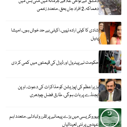
دمشق کے نواحی علاقے جرمانہ میں منی بس میں
دھماکہ، 2 افراد جاں بحق، متعدد زخمی
شادی کا کوئی ارادہ نہیں، اکیلی بے حد خوش ہوں، امیشا
پٹیل
حکومت نے پیٹرول اور ڈیزل کی قیمتوں میں کمی کر دی
وزیراعظم کی اپوزیشن کو مذاکرات کی دعوت، اوپن
ایجنڈے پر بات ہوگی، طارق فضل چودھری
بیوروکریسی میں بڑے پیمانے پر تقرر و تبادلے، متعدد اہم
عہدوں پر نئی تعیناتیاں