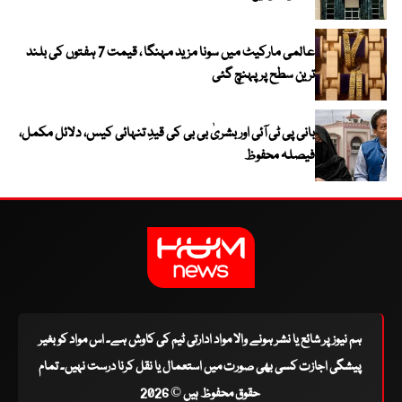
عالمی مارکیٹ میں سونا مزید مہنگا ، قیمت 7 ہفتوں کی بلند
ترین سطح پر پہنچ گئی
بانی پی ٹی آئی اور بشریٰ بی بی کی قیدِ تنہائی کیس، دلائل مکمل،
فیصلہ محفوظ
ہم نیوز پر شائع یا نشر ہونے والا مواد ادارتی ٹیم کی کاوش ہے۔ اس مواد کو بغیر
پیشگی اجازت کسی بھی صورت میں استعمال یا نقل کرنا درست نہیں۔ تمام
حقوق محفوظ ہیں © 2026