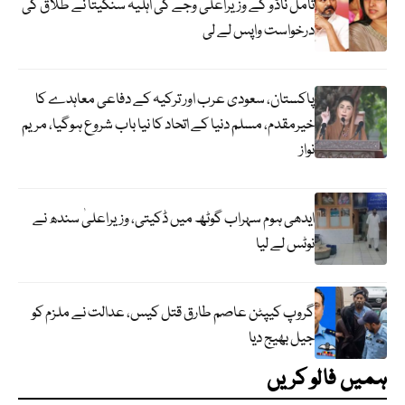
تامل ناڈو کے وزیراعلیٰ وجے کی اہلیہ سنگیتا نے طلاق کی
درخواست واپس لے لی
پاکستان، سعودی عرب اور ترکیہ کے دفاعی معاہدے کا
خیرمقدم، مسلم دنیا کے اتحاد کا نیا باب شروع ہوگیا، مریم
نواز
ایدھی ہوم سہراب گوٹھ میں ڈکیتی، وزیراعلیٰ سندھ نے
نوٹس لے لیا
گروپ کیپٹن عاصم طارق قتل کیس، عدالت نے ملزم کو
جیل بھیج دیا
ہمیں فالو کریں