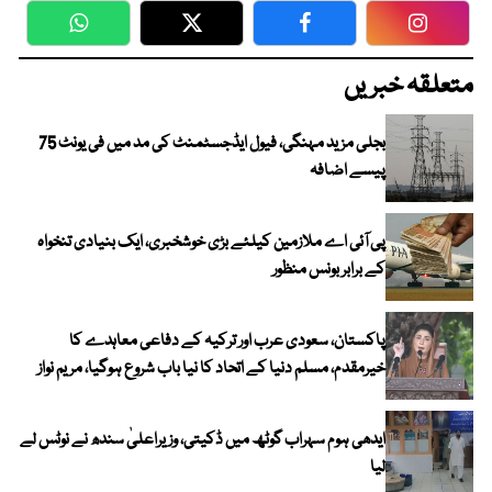
WhatsApp
Twitter
Facebook
Faceboo
متعلقہ خبریں
بجلی مزید مہنگی، فیول ایڈجسٹمنٹ کی مد میں فی یونٹ 75
پیسے اضافہ
پی آئی اے ملازمین کیلئے بڑی خوشخبری، ایک بنیادی تنخواہ
کے برابر بونس منظور
پاکستان، سعودی عرب اور ترکیہ کے دفاعی معاہدے کا
خیرمقدم، مسلم دنیا کے اتحاد کا نیا باب شروع ہوگیا، مریم نواز
ایدھی ہوم سہراب گوٹھ میں ڈکیتی، وزیراعلیٰ سندھ نے نوٹس لے
لیا