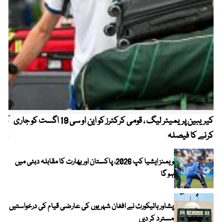
کیریبین پریمیئر لیگ ، قومی کرکٹرز کو این او سی 19 اگست کو جاری
آز
کرنے کا فیصلہ
چھی
ویمنز ایشیا کپ 2026، پاکستان اور بھارت کا مقابلہ دبئی میں
ہو گا
پشاور ہائیکورٹ نے افغان شہریوں کی عارضی قیام کی درخواستیں
مسترد کر دیں