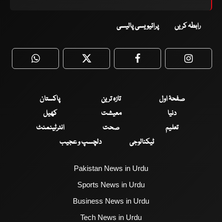
رابطہ کریں
پرائیویسی پالیسی
WhatsApp
Twitter
Facebook
Faceboo
صفحۂ اول
تازہ ترین
پاکستان
دنیا
معیشت
کھیل
تعلیم
صحت
انٹرٹینمنٹ
ٹیکنالوجی
دلچسپ و عجیب
Pakistan News in Urdu
Sports News in Urdu
Business News in Urdu
Tech News in Urdu