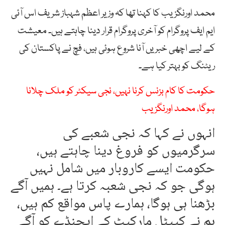
محمد اورنگزیب کا کہنا تھا کہ وزیر اعظم شہباز شریف اس آئی
ایم ایف پروگرام کو آخری پروگرام قرار دینا چاہتے ہیں۔ معیشت
کے لیے اچھی خبریں آنا شروع ہوئی ہیں، فچ نے پاکستان کی
ریٹنگ کو بہتر کیا ہے۔
حکومت کا کام بزنس کرنا نہیں، نجی سیکٹر کو ملک چلانا
ہوگا، محمد اورنگزیب
انہوں نے کہا کہ نجی شعبے کی
سرگرمیوں کو فروغ دینا چاہتے ہیں،
حکومت ایسے کاروبار میں شامل نہیں
ہوگی جو کہ نجی شعبہ کرتا ہے۔ ہمیں آگے
بڑھنا ہی ہوگا، ہمارے پاس مواقع کم ہیں،
ہم نے کیپٹل مارکیٹ کے ایجنڈے کو آگے