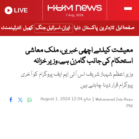
LIVE
7 Aug, 2026
صفحۂ اول
تازہ ترین
پاکستان
دنیا
ایران-اسرائیل جنگ
کھیل
انٹرٹینمنٹ
معیشت کیلئے اچھی خبریں، ملک معاشی
استحکام کی جانب گامزن ہے، وزیر خزانہ
وزیر اعظم شہباز شریف اس آئی ایم ایف پروگرام کو آخری
پروگرام قرار دینا چاہتے ہیں
|
شائع
August 1, 2024 12:04
Muhammad Zain Raza
PM