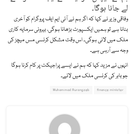
لے جانا ہوگا۔
وفاقی وزیر نے کہا کہ اگر ہم نے آئی ایم ایف پروگرام کو آخری
بنانا ہے تو ہمیں ایکسپورٹ بڑھانا ہوگی، بیرونی سرمایہ کاری
ملک میں لانی ہوگی۔ اس وقت مشکل کرنسی مس میچز کی
وجہ سے آرہی ہے۔
انہوں نے مزید کہا کہ ہم نے ایسے پراجیکٹ پر کام کرنا ہوگا
جو باہر کی کرنسی ملک میں لائے۔
Muhammad Aurangzeb
finance minister