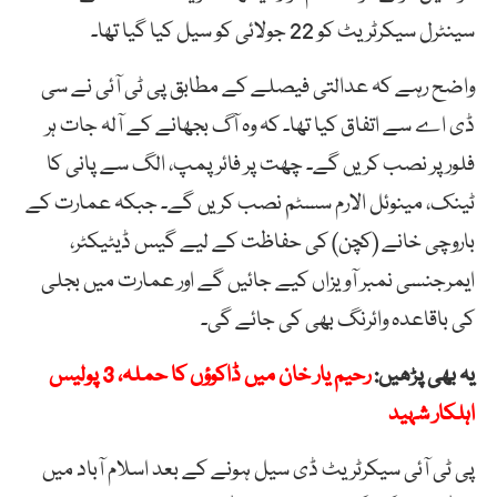
سینٹرل سیکرٹریٹ کو 22 جولائی کو سیل کیا گیا تھا۔
واضح رہے کہ عدالتی فیصلے کے مطابق پی ٹی آئی نے سی
ڈی اے سے اتفاق کیا تھا۔ کہ وہ آگ بجھانے کے آلہ جات ہر
فلور پر نصب کریں گے۔ چھت پر فائر پمپ، الگ سے پانی کا
ٹینک، مینوئل الارم سسٹم نصب کریں گے۔ جبکہ عمارت کے
باروچی خانے (کچن) کی حفاظت کے لیے گیس ڈیٹیکٹر،
ایمرجنسی نمبر آویزاں کیے جائیں گے اور عمارت میں بجلی
کی باقاعدہ وائرنگ بھی کی جائے گی۔
یہ بھی پڑھیں:
رحیم یار خان میں ڈاکوؤں کا حملہ، 3 پولیس
اہلکار شہید
پی ٹی آئی سیکرٹریٹ ڈی سیل ہونے کے بعد اسلام آباد میں