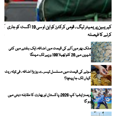
کیریبین پریمیئر لیگ ، قومی کرکٹرز کو این او سی 19 اگست کو جاری
آز
کرنے کا فیصلہ
چھی
ملک بھر میں آٹے کی قیمت میں اضافہ، ایک ہفتے میں کئی
شہروں میں 20 کلو تھیلا 100 روپے تک مہنگا
سونے کی قیمت میں مسلسل تیسرے روز بڑا اضافہ ، فی تولہ ریٹ
کہاں تک جا پہنچا؟
ویمنز ایشیا کپ 2026، پاکستان اور بھارت کا مقابلہ دبئی میں
ہو گا