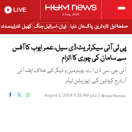
LIVE
8 Aug, 2026
صفحۂ اول
تازہ ترین
پاکستان
دنیا
ایران-اسرائیل جنگ
کھیل
انٹرٹینمنٹ
پی ٹی آئی سیکرٹریٹ ڈی سیل، عمر ایوب کا آفس
سے سامان کی چوری کا الزام
آئی جی، سی ڈی اے چیئرمین و دیگر کے خلاف ایف آئی
آر درج کروائیں گے، اپوزیشن لیڈر
|
شائع
August 1, 2024 5:25 AM
Ahmed Hussain