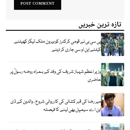
تازہ ترین خبریں
پی سی بی نے قومی کرکٹرز کو بیرون ملک لیگز کھیلنے
کیلئے این او سی جاری کر دیئے
وزیر اعظم شہباز شریف کی وفد کے ہمراہ روضہ رسولؐ پر
حاضری
میر رضا کی قبر کشائی کی کارروائی شروع ، والدین کے ڈی
این اے سیمپل بھی لینے کا فیصلہ