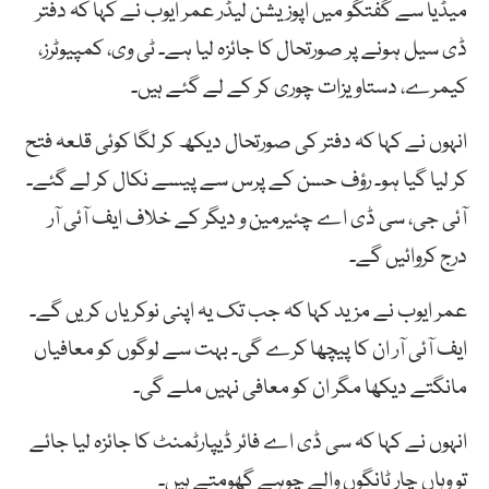
میڈیا سے گفتگو میں اپوزیشن لیڈر عمر ایوب نے کہا کہ دفتر
ڈی سیل ہونے پر صورتحال کا جائزہ لیا ہے۔ ٹی وی، کمپیوٹرز،
کیمرے، دستاویزات چوری کر کے لے گئے ہیں۔
انہوں نے کہا کہ دفتر کی صورتحال دیکھ کر لگا کوئی قلعہ فتح
کر لیا گیا ہو۔ رؤف حسن کے پرس سے پیسے نکال کر لے گئے۔
آئی جی، سی ڈی اے چئیرمین و دیگر کے خلاف ایف آئی آر
درج کروائیں گے۔
عمر ایوب نے مزید کہا کہ جب تک یہ اپنی نوکریاں کریں گے۔
ایف آئی آر ان کا پیچھا کرے گی۔ بہت سے لوگوں کو معافیاں
مانگتے دیکھا مگر ان کو معافی نہیں ملے گی۔
انہوں نے کہا کہ سی ڈی اے فائر ڈیپارٹمنٹ کا جائزہ لیا جائے
تو وہاں چار ٹانگوں والے چوہے گھومتے ہیں۔