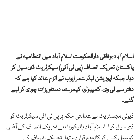
اسلام آباد: وفاقی دارالحکومت اسلام آباد میں انتظامیہ نے
پاکستان تحریک انصاف (پی ٹی آئی) سیکرٹریٹ ڈی سیل کر
دیا۔ جبکہ اپوزیشن لیڈر عمر ایوب نے الزام عائد کیا ہے کہ
دفتر سے ٹی وی، کمپیوٹرز، کیمرے، دستاویزات چوری کر لیے
گئے۔
ڈیوٹی مجسٹریٹ نے عدالتی حکم پر پی ٹی آئی سیکرٹریٹ کو
ڈی سیل کیا۔ اسلام آباد ہائیکورٹ نے تحریک انصاف کے آفس
کو سیل کرنے کو کالعدم قرار دیا تھا۔ تحریک انصاف کے