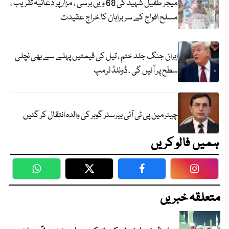
میجر طفیل شہید کی 68 ویں برسی ، مزار پر دعائیہ تقریب ،
مسلح افواج کے سربراہان کا خراج عقیدت
ایران جنگ جلد ختم ، تیل کی قیمتیں پہلے سے بھی نچلی
سطح پر آئیں گی ، ڈونلڈ ٹرمپ
چیئرمین پی ٹی آئی بیرسٹر گوہر کی والدہ انتقال کر گئیں
ہمیں فالو کریں
WhatsApp
Twitter
Facebook
Faceboo
متعلقہ خبریں