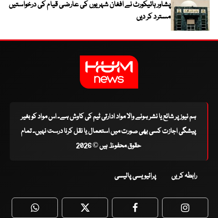
پشاور ہائیکورٹ نے افغان شہریوں کی عارضی قیام کی درخواستیں
مسترد کر دیں
ہم نیوز پر شائع یا نشر ہونے والا مواد ادارتی ٹیم کی کاوش ہے۔ اس مواد کو بغیر
پیشگی اجازت کسی بھی صورت میں استعمال یا نقل کرنا درست نہیں۔ تمام
حقوق محفوظ ہیں © 2026
رابطہ کریں
پرائیویسی پالیسی
WhatsApp
Twitter
Facebook
Faceboo