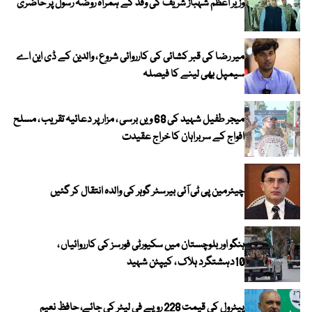
وزیر اعظم شہباز شریف کی وفد کے ہمراہ روضہ رسولؐ پر حاضری
میر رضا کی قبر کشائی کی کارروائی شروع ، والدین کے ڈی این اے
سیمپل بھی لینے کا فیصلہ
میجر طفیل شہید کی 68 ویں برسی ، مزار پر دعائیہ تقریب ، مسلح
افواج کے سربراہان کا خراج عقیدت
چیئرمین پی ٹی آئی بیرسٹر گوہر کی والدہ انتقال کر گئیں
ہنگو اور بلوچستان میں سکیورٹی فورسز کی کارروائیاں ،
10دہشتگرد ہلاک ، کیپٹن شہید
پیٹرول کی قیمت 228 روپے فی لیٹر کی جائے، حافظ نعیم