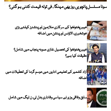
سونا مسلسل پانچویں روز بھی مہنگا ، فی تولہ قیمت کتنی ہو گئی؟
کولم
خیبرپختونخوا کے سرکاری ملازمین اور پنشنرز کیلئے بڑی
خوشخبری، الاؤنس اور پنشن میں اضافہ
خیبر پختونخوا کی تحصیل غازی صوبہ پنجاب میں شامل؟
حقیقت کیا ہے؟
آزاد کشمیر کے تعلیمی اداروں میں موسم گرما کی تعطیلات میں
اضافہ
سابق وفاقی وزیر نے سیاسی وفاداری بدل لی، ن لیگ میں شامل