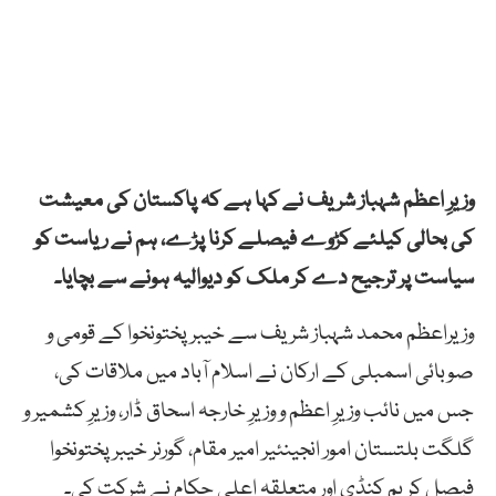
وزیرِ اعظم شہباز شریف نے کہا ہے کہ پاکستان کی معیشت
کی بحالی کیلئے کڑوے فیصلے کرنا پڑے، ہم نے ریاست کو
سیاست پر ترجیح دے کر ملک کو دیوالیہ ہونے سے بچایا۔
وزیراعظم محمد شہباز شریف سے خیبر پختونخوا کے قومی و
صوبائی اسمبلی کے ارکان نے اسلام آباد میں ملاقات کی،
جس میں نائب وزیرِ اعظم و وزیرِ خارجہ اسحاق ڈار، وزیرِ کشمیر و
گلگت بلتستان امور انجینئیر امیر مقام، گورنر خیبر پختونخوا
فیصل کریم کنڈی اور متعلقہ اعلی حکام نے شرکت کی۔