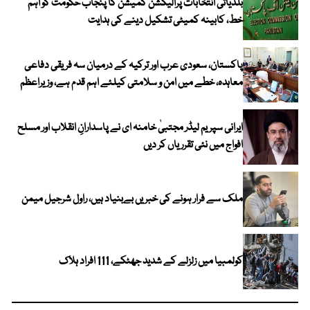
بلدیاتی انتخابات پرالیکشن کمیشن کا پنجاب حکومت کو اہم
خط، کابینہ کمیٹی تشکیل دینے کی ہدایت
پاکستان، سعودی عرب اور ترکیہ کے درمیان سہ فریقی دفاعی
معاہدہ، خطے میں امن و سلامتی کیلئے اہم قدم ہے، وزیراعظم
ایرانی سپریم لیڈر مجتبیٰ خامنہ ای نے پاسدارانِ انقلاب اور مسلح
افواج میں نئی تقرریاں کر دیں
ملک سے فرار ہونے کی خبریں بےبنیاد ہیں، راول شرجیل میمن
کولمبیا میں زلزلے کے شدید جھٹکے، 111 افراد ہلاک