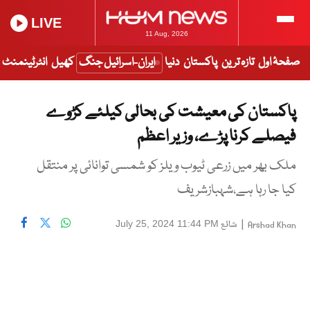
LIVE
11 Aug, 2026
صفحۂ اول
تازہ ترین
پاکستان
دنیا
ایران-اسرائیل جنگ
کھیل
انٹرٹینمنٹ
پاکستان کی معیشت کی بحالی کیلئے کڑوے
فیصلے کرنا پڑے، وزیر اعظم
ملک بھر میں زرعی ٹیوب ویلز کو شمسی توانائی پر منتقل
کیا جا رہا ہے،شہبازشریف
|
شائع
July 25, 2024 11:44 PM
Arshad Khan