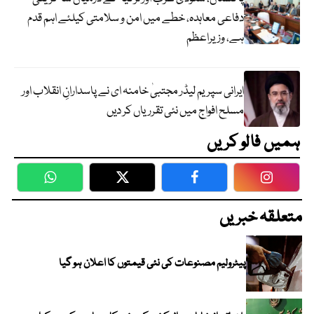
دفاعی معاہدہ، خطے میں امن و سلامتی کیلئے اہم قدم
ہے، وزیراعظم
ایرانی سپریم لیڈر مجتبیٰ خامنہ ای نے پاسدارانِ انقلاب اور
مسلح افواج میں نئی تقرریاں کر دیں
ہمیں فالو کریں
WhatsApp
Twitter
Facebook
Faceboo
متعلقہ خبریں
پیٹرولیم مصنوعات کی نئی قیمتوں کا اعلان ہو گیا