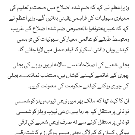
وزیراعظم نے کہا کہ ضم شدہ اضلاع میں صحت و تعلیم کی
معیاری سہولیات کی فراہمی یقینی بنائیں گے۔ وزیرِ اعظم نے
کہا کہ خیبر پختونخوا بالخصوص ضم شدہ اضلاع کے غریب
ومتوسط طبقے کو عالمی معیار کی سہولیات کی فراہمی
کیلئے وہاں دانش اسکولز کا قیام عمل میں لایا جائے گا۔
بجلی شعبے کی اصلاحات سے سالانہ اربوں روپے کی بجلی
چوری کے خاتمے کیلئے کوشاں ہیں، منتخب نمائندے بجلی
کی چوری روکنے کیلئے حکومت کی معاونت کریں۔
ان کا کہنا تھا کہ ملک بھر میں زرعی ٹیوب ویلز کو شمسی
توانائی پر منتقل کیا جا رہا ہے، زرعی ٹیوب ویلز کو شمسی
توانائی پر منتقل کرنے سے نہ صرف زرعی شعبے کی ترقی
ہوگی، کسان کو کم لاگ بجلی میسر ہوگی زیر کاشت رقبے