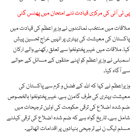
پی ٹی آئی کی مرکزی قیادت نئے امتحان میں پھنس گئی
ملاقات میں منتخب نمائندوں نے وزیرِ اعظم کی قیادت میں
پاکستان کی معیشت کی بہتری پر انہیں خراجِ تحسین پیش
کیا، ملاقات میں خیبر پختونخوا سے تعلق رکھنے والے ارکان
اسمبلی نے وزیرِ اعظم کو اپنے حلقوں کے مسائل کے حوالے
سے آگاہ کیا۔
وزیراعظم نے کہا کہ اللہ کے فضل و کرم سے پاکستان کی
معیشت بہتری کی طرف گامزن ہے، خیبر پختونخوا بالخصوص
ضم شدہ اضلاع کی ترقی حکومت کی اولین ترجیحات میں
شامل ہے۔ تاریخ گواہ ہے کہ ضم شدہ اضلاع کی ترقی کیلئے
مسلم لیگ ن نے ترجیحی بنیادوں پر اقدامات اٹھائے۔