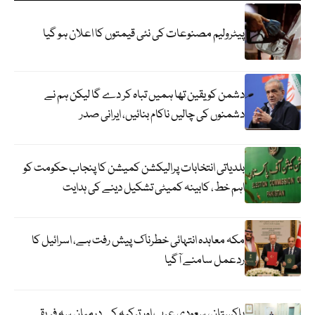
پیٹرولیم مصنوعات کی نئی قیمتوں کا اعلان ہو گیا
دشمن کو یقین تھا ہمیں تباہ کر دے گا لیکن ہم نے
دشمنوں کی چالیں ناکام بنائیں، ایرانی صدر
بلدیاتی انتخابات پرالیکشن کمیشن کا پنجاب حکومت کو
اہم خط، کابینہ کمیٹی تشکیل دینے کی ہدایت
مکہ معاہدہ انتہائی خطرناک پیش رفت ہے، اسرائیل کا
ردعمل سامنے آگیا
پاکستان، سعودی عرب اور ترکیہ کے درمیان سہ فریقی