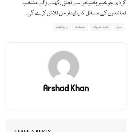
کر دی جو خیبر پختونخوا سے تعلق رکھنے والے منتخب
نمائندوں کے مسائل کا پائیدار حل تلاش کرے گی۔
سولر
شہباز شریف
معیشت
وزیراعطم
Arshad Khan
LEAVE A REPLY