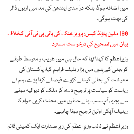
میں اضافہ ہوگا بلکہ درآمدی ایندھن کی مد میں اربوں ڈالر
کی بچت ہوگی۔
190 ملین پاؤنڈ کیس: پرویز خٹک کی بانی پی ٹی آئی کیخلاف
بیان میں تصحیح کی درخواست مسترد
وزیراعظم کا کہنا تھا کہ حال ہی میں غریب و متوسط طبقے
کو بجلی کے بِلوں میں بڑا ریلیف فراہم کیا، پاکستان کی
معیشت کی بحالی کیلئے کڑوے فیصلے کرنا پڑے، ہم نے
ریاست کو سیاست پر ترجیح دے کر ملک کو دیوالیہ ہونے
سے بچایا، آپ سب اپنے حلقوں میں محنت کریں عوام کا
ریلیف آپکی اولین ترجیح ہونا چاہیے۔
وزیرِ اعظم نے نائب وزیرِ اعظم کی زیرِ صدارت ایک کمیٹی قائم