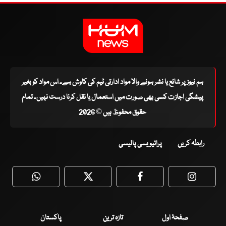
ہم نیوز پر شائع یا نشر ہونے والا مواد ادارتی ٹیم کی کاوش ہے۔ اس مواد کو بغیر
پیشگی اجازت کسی بھی صورت میں استعمال یا نقل کرنا درست نہیں۔ تمام
حقوق محفوظ ہیں © 2026
رابطہ کریں
پرائیویسی پالیسی
WhatsApp
Twitter
Facebook
Faceboo
صفحۂ اول
تازہ ترین
پاکستان