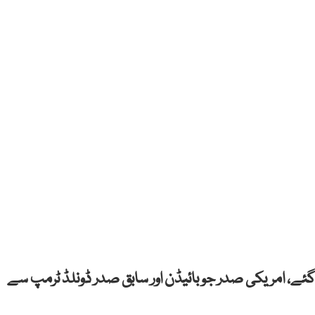
ہ دورے پر امریکا پہنچ گئے، امریکی صدر جو بائیڈن اور سابق صدر ڈونلڈ ٹرمپ سے