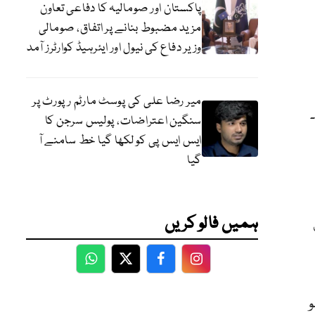
پاکستان اور صومالیہ کا دفاعی تعاون
مزید مضبوط بنانے پر اتفاق، صومالی
وزیر دفاع کی نیول اور ایئرہیڈ کوارٹرز آمد
میر رضا علی کی پوسٹ مارٹم رپورٹ پر
سنگین اعتراضات، پولیس سرجن کا
ایس ایس پی کو لکھا گیا خط سامنے آ
گیا
ہمیں فالو کریں
WhatsApp
Twitter
Facebook
Facebook
و