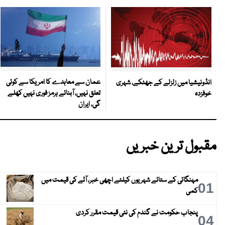
عمان سے معاہدے کا امریکا سے کوئی
انڈونیشیا میں زلزلے کے جھٹکے، شہری
تعلق نہیں، آبنائے ہرمز فوری نہیں کھلے
خوفزدہ
گی، ایران
مقبول ترین خبریں
مہنگائی کے ستائے شہریوں کیلئے اچھی خبر، آٹے کی قیمت میں
01
کمی
پنجاب حکومت نے گندم کی نئی قیمت مقرر کردی
04