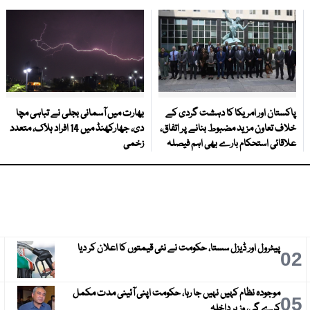
پاکستان اور امریکا کا دہشت گردی کے
بھارت میں آسمانی بجلی نے تباہی مچا
خلاف تعاون مزید مضبوط بنانے پر اتفاق،
دی، جھارکھنڈ میں 14 افراد ہلاک، متعدد
علاقائی استحکام بارے بھی اہم فیصلہ
زخمی
پیٹرول اور ڈیزل سستا، حکومت نے نئی قیمتوں کا اعلان کر دیا
3
02
موجودہ نظام کہیں نہیں جا رہا، حکومت اپنی آئینی مدت مکمل
6
05
کرے گی، وزیر داخلہ