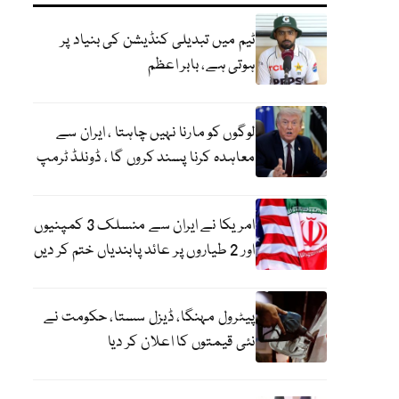
ٹیم میں تبدیلی کنڈیشن کی بنیاد پر
ہوتی ہے، بابر اعظم
لوگوں کو مارنا نہیں چاہتا ، ایران سے
معاہدہ کرنا پسند کروں گا ، ڈونلڈ ٹرمپ
امریکا نے ایران سے منسلک 3 کمپنیوں
اور 2 طیاروں پر عائد پابندیاں ختم کر دیں
پیٹرول مہنگا، ڈیزل سستا، حکومت نے
نئی قیمتوں کا اعلان کر دیا