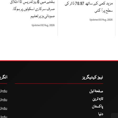
ہفتے میں 6 روز تدریس کا اطلاق
مزید کمی کے ساتھ 78.97 ڈالر کی
صرف سرکاری اسکولوں پر ہوگا،
سطح پر آ گئی
صوبائی وزیر تعلیم
Updated 03 Aug, 2026
Updated 02 Aug, 2026
نیوز کیٹیگریز
انگر
صفحۂ اول
Urdu
تازہ ترین
Urdu
پاکستان
Urdu
دنیا
Urdu