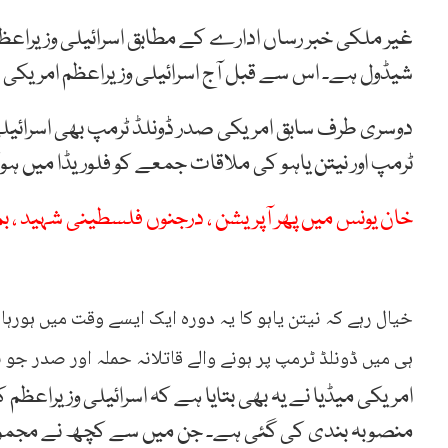
غیر ملکی خبر رساں ادارے کے مطابق اسرائیلی وزیراعظ
شیڈول ہے۔ اس سے قبل آج اسرائیلی وزیراعظم امریک
دوسری طرف سابق امریکی صدر ڈونلڈ ٹرمپ بھی اسرائیلی
ٹرمپ اور نیتن یاہو کی ملاقات جمعے کو فلوریڈا میں ہ
خان یونس میں پھر آپریشن ، درجنوں فلسطینی شہید ، بم
خیال رہے کہ نیتن یاہو کا یہ دورہ ایک ایسے وقت میں ہو
ہی میں ڈونلڈ ٹرمپ پر ہونے والے قاتلانہ حملہ اور صدر جو 
امریکی میڈیا نے یہ بھی بتایا ہے کہ اسرائیلی وزیراعظ
منصوبہ بندی کی گئی ہے۔ جن میں سے کچھ نے مجموعی 