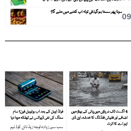
سونا پھر سستا ہوگیا،فی تولہ اب کتنے میں ملے گا؟
0
4 اگست تک دریاؤں میں پانی کے بہاؤ میں
فولڈ ایبل کے بعد اب رولیبل فون؟ سام
اضافے اور فلیش فلڈنگ کا خدشہ، این ڈی
سنگ کی نئی ڈیوائس نے تہلکہ مچا دیا
ایم اے کا الرٹ
سب سے زیادہ توجہ زیڈ نائن کوڈ نیم