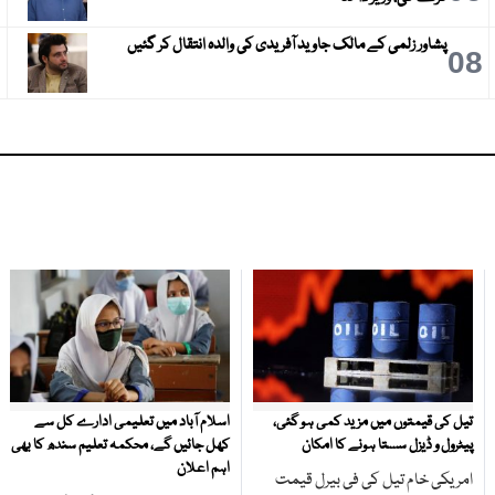
پشاور زلمی کے مالک جاوید آفریدی کی والدہ انتقال کر گئیں
9
08
تیل کی قیمتوں میں مزید کمی ہو گئی،
اسلام آباد میں تعلیمی ادارے کل سے
پیٹرول و ڈیزل سستا ہونے کا امکان
کھل جائیں گے، محکمہ تعلیم سندھ کا بھی
اہم اعلان
امریکی خام تیل کی فی بیرل قیمت