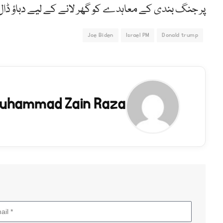
پر جنگ بندی کے معاہدے کو گھر لانے کے لیے دباؤ ڈال
Joe Biden
Israel PM
Donald trump
uhammad Zain Raza