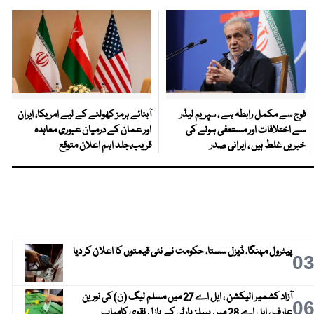
فوج سے مکمل رابطہ ہے ، سپریم لیڈر
آبنائے ہرمز کھولنے کے لیے امریکا، ایران
سے اختلافات اور مستعفی ہونے کی
اور عمان کے درمیان عبوری معاہدہ
خبریں غلط ہیں ، ایرانی صدر
قریب،جلد اہم اعلان متوقع
پیٹرول مہنگا، ڈیزل سستا، حکومت نے نئی قیمتوں کا اعلان کر دیا
0
آزاد کشمیر الیکشن ، ایل اے 27 میں مسلم لیگ (ن) کی نورین
0
عارف ، ایل اے 28 میں پیپلز پارٹی کے بازل نقوی کامیاب