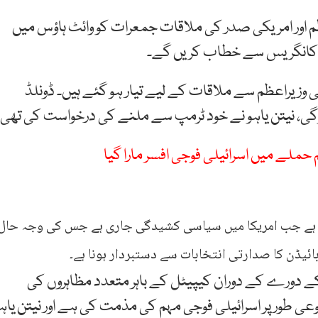
م اور امریکی صدر کی ملاقات جمعرات کو وائٹ ہاؤس میں
ی کانگریس سے خطاب کریں گے۔
 وزیراعظم سے ملاقات کے لیے تیار ہو گئے ہیں۔ ڈونلڈ
وگی، نیتن یاہو نے خود ٹرمپ سے ملنے کی درخواست کی تھی۔
 حملے میں اسرائیلی فوجی افسر مارا گیا
رہا ہے جب امریکا میں سیاسی کشیدگی جاری ہے جس کی وجہ حال
بائیڈن کا صدارتی انتخابات سے دستبردار ہونا ہے۔
م کے دورے کے دوران کیپیٹل کے باہر متعدد مظاہروں کی
طور پر اسرائیلی فوجی مہم کی مذمت کی ہے اور نیتن یاہ