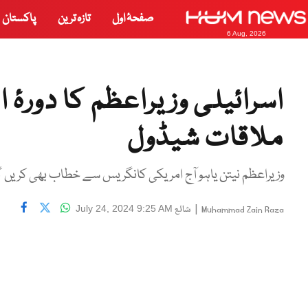
صفحۂ اول
تازہ ترین
پاکستان
6 Aug, 2026
اسرائیلی وزیراعظم کا دورۂ 
ملاقات شیڈول
وزیراعظم نیتن یاہو آج امریکی کانگریس سے خطاب بھی کریں 
|
شائع
July 24, 2024 9:25 AM
Muhammad Zain Raza