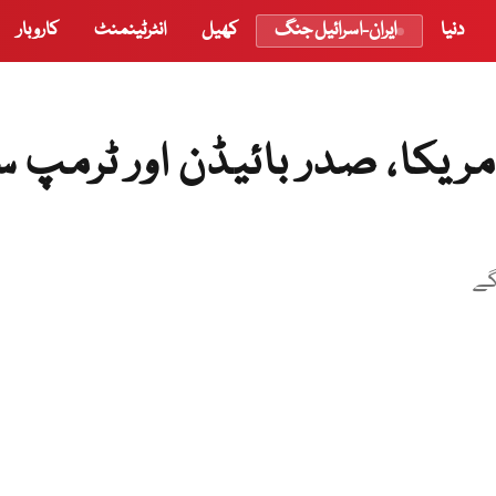
دنیا
ایران-اسرائیل جنگ
کھیل
انٹرٹینمنٹ
کاروبار
امریکا، صدر بائیڈن اور ٹرمپ 
گے