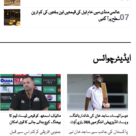
عالمی منڈی میں خام تیل کی قیمتیں تین ہفتوں کی کم ترین
07
سطح پر آ گئیں
ایڈیٹرچوائس
مائیک اسمتھ کو قومی ٹیسٹ ٹیم کا
دوسرا ٹیسٹ، ساجد خان کی شاندار بالنگ،
بیٹنگ کوچ بنائے جانے کا قوی امکان
ویسٹ انڈیز پہلی اننگز میں 344 رنز پر آؤٹ
جنوبی افریقی کرکٹر اس سے قبل
پاکستان کی جانب سے ساجد خان نے