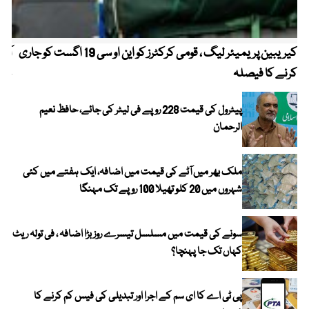
کیریبین پریمیئر لیگ ، قومی کرکٹرز کو این او سی 19 اگست کو جاری
آز
کرنے کا فیصلہ
چھی
پیٹرول کی قیمت 228 روپے فی لیٹر کی جائے، حافظ نعیم
الرحمان
ملک بھر میں آٹے کی قیمت میں اضافہ، ایک ہفتے میں کئی
شہروں میں 20 کلو تھیلا 100 روپے تک مہنگا
سونے کی قیمت میں مسلسل تیسرے روز بڑا اضافہ ، فی تولہ ریٹ
کہاں تک جا پہنچا؟
پی ٹی اے کا ای سم کے اجرا اور تبدیلی کی فیس کم کرنے کا