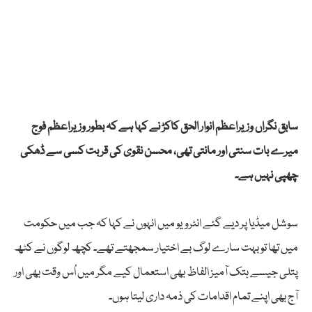
سابق نگراں وزیراعظم انوار الحق کاکڑ نے کہا ہے کہ بطور وزیراعظم فوج
میرے بات سنتی اور مانتی تھی، محسن نقوی کی قربت کسی سے ڈھکی
چھپی نہیں ہے۔
سوشل میڈیا پر دیے گئے انٹرویو میں انہوں نے کہا کہ جب میں حکومت
میں تھا تو بہت سارے لوگ بے اختیار سمجھتے تھے۔ کچھ لوگوں نے کٹھ
پتلی جیسے ہتک آمیز الفاظ بھی استعمال کیے مگر میں اُس وقت بھی اور
آج بھی اپنے تمام اقدامات کی ذمہ داری لیتا ہوں۔