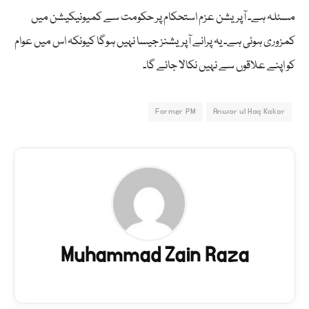
مسئلہ ہے۔ آپریشن عزم استحکام پر حکومت سے کمیونیکیشن میں
کمزوری ہوئی ہے۔ یہ پرانے آپریشنز جیسا نہیں ہوگا کیونکہ اس میں عوام
کو اپنے علاقوں سے نہیں نکالا جائے گا۔
Former PM
Anwar ul Haq Kakar
Muhammad Zain Raza