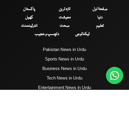
صفحۂ اول
تازہ ترین
پاکستان
دنیا
معیشت
کھیل
تعلیم
صحت
انٹرٹینمنٹ
ٹیکنالوجی
دلچسپ و عجیب
Pakistan News in Urdu
Sports News in Urdu
Business News in Urdu
Tech News in Urdu
Entertainment News in Urdu
Health News in Urdu
Hum News English