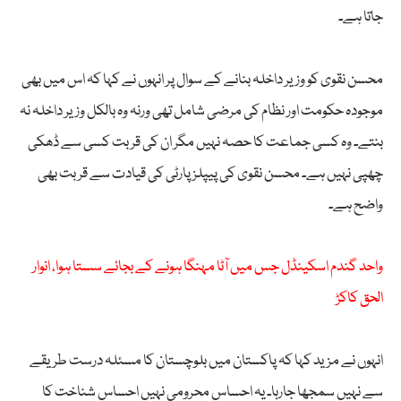
جاتا ہے۔
محسن نقوی کو وزیر داخلہ بنانے کے سوال پر انہوں نے کہا کہ اس میں بھی
موجودہ حکومت اور نظام کی مرضی شامل تھی ورنہ وہ بالکل وزیر داخلہ نہ
بنتے۔ وہ کسی جماعت کا حصہ نہیں مگر ان کی قربت کسی سے ڈھکی
چھپی نہیں ہے۔ محسن نقوی کی پیپلز پارٹی کی قیادت سے قربت بھی
واضح ہے۔
واحد گندم اسکینڈل جس میں آٹا مہنگا ہونے کے بجائے سستا ہوا، انوار
الحق کاکڑ
انہوں نے مزید کہا کہ پاکستان میں بلوچستان کا مسئلہ درست طریقے
سے نہیں سمجھا جارہا۔ یہ احساس محرومی نہیں احساس شناخت کا