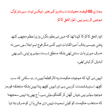
ہماری 80 فیصد معیشت دستاویز کے بغیر ، ٹیکس نیٹ سے باہر لوگ
موجیں کر رہے ہیں ، انوار الحق کاکڑ
انوار الحق کاکڑ کا کہنا تھا کہ میں نے بطور نگراں وزیراعظم مجھے کٹھ
پتلی جیسے ہتک آمیز القابات دیے گئے مگر فوج اہم اجلاسوں میں نہ
صرف میری بات سنتی تھی بلکہ منطق درست ہونے پر اپنی رائے بھی
تبدیل کر لیتی تھی۔
انہوں نے کہا کہ موجودہ حکومت یہ تاثر قطعاً نہیں دے سکتی کہ سب
کچھ اسٹیبلشمنٹ کررہی ہے اور انہیں کچھ پتا نہیں بلکہ متعلقہ فورمز
موجود ہوتے ہیں جہاں کُھل کر گفتگو ہوتی ہے۔ آج بھی یہ نہیں سمجھتا
کہ منتخب حکومت کو کوئی اہمیت نہیں دی جاتی یا ان کو صرف بتا دیا