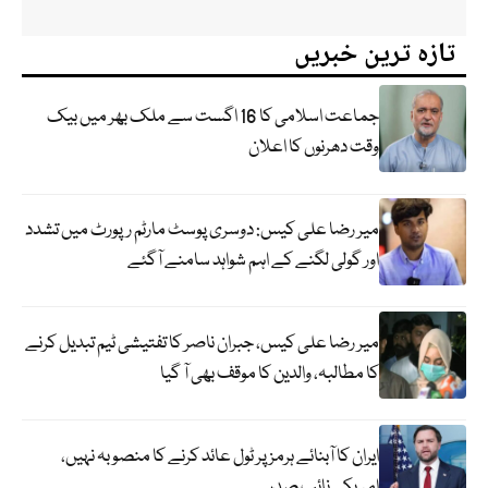
تازہ ترین خبریں
جماعت اسلامی کا 16 اگست سے ملک بھر میں بیک
وقت دھرنوں کا اعلان
میر رضا علی کیس: دوسری پوسٹ مارٹم رپورٹ میں تشدد
اور گولی لگنے کے اہم شواہد سامنے آگئے
میر رضا علی کیس، جبران ناصر کا تفتیشی ٹیم تبدیل کرنے
کا مطالبہ، والدین کا موقف بھی آ گیا
ایران کا آبنائے ہرمز پر ٹول عائد کرنے کا منصوبہ نہیں،
امریکی نائب صدر