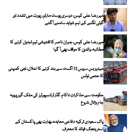
میر رضا علی کیس: دوسری پوسٹ مارٹم رپورٹ میں تشدد اور
گولی لگنے کے اہم شواہد سامنے آگئے
میر رضا علی کیس، جبران ناصر کا تفتیشی ٹیم تبدیل کرنے کا
مطالبہ، والدین کا موقف بھی آ گیا
میٹرو بس سروس 11 اگست سے بند کرنے کا اعلان، نجی کمپنی
کا حتمی نوٹس
حکومت سے مذاکرات ناکام، گڈز ٹرانسپورٹرز کی ملک گیر پہیہ
جام ہڑتال شروع
پاک سعودی ترکیہ دفاعی معاہدہ، بھارت بھی پاکستان کے
اسٹریٹجک فوائد کا معترف