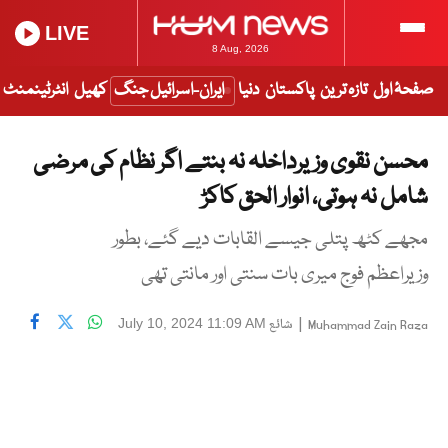
LIVE
8 Aug, 2026
صفحۂ اول
تازہ ترین
پاکستان
دنیا
ایران-اسرائیل جنگ
کھیل
انٹرٹینمنٹ
محسن نقوی وزیرداخلہ نہ بنتے اگر نظام کی مرضی
شامل نہ ہوتی، انوار الحق کاکڑ
مجھے کٹھ پتلی جیسے القابات دیے گئے، بطور
وزیراعظم فوج میری بات سنتی اور مانتی تھی
|
شائع
July 10, 2024 11:09 AM
Muhammad Zain Raza