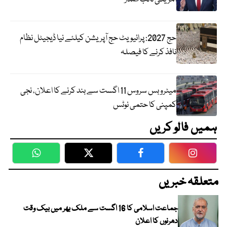
حج 2027: پرائیویٹ حج آپریشن کیلئے نیا ڈیجیٹل نظام
نافذ کرنے کا فیصلہ
میٹرو بس سروس 11 اگست سے بند کرنے کا اعلان، نجی
کمپنی کا حتمی نوٹس
ہمیں فالو کریں
WhatsApp
Twitter
Facebook
Faceboo
متعلقہ خبریں
جماعت اسلامی کا 16 اگست سے ملک بھر میں بیک وقت
دھرنوں کا اعلان